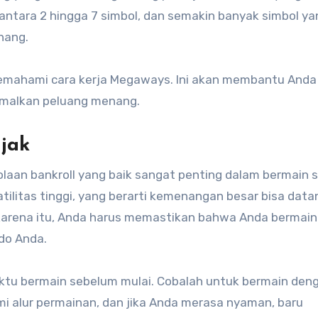
 antara 2 hingga 7 simbol, dan semakin banyak simbol ya
nang.
memahami cara kerja Megaways. Ini akan membantu Anda
imalkan peluang menang.
ijak
olaan bankroll yang baik sangat penting dalam bermain s
tilitas tinggi, yang berarti kemenangan besar bisa data
karena itu, Anda harus memastikan bahwa Anda bermain
do Anda.
ktu bermain sebelum mulai. Cobalah untuk bermain den
i alur permainan, dan jika Anda merasa nyaman, baru