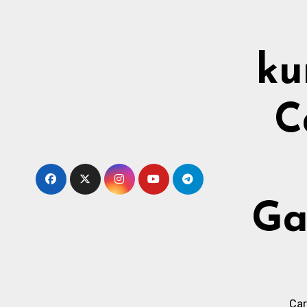
Skip
to
content
ku
C
Ga
Car