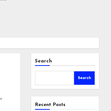
Search
Search
or
Recent Posts