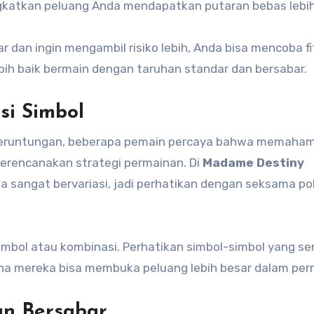
ingkatkan peluang Anda mendapatkan putaran bebas lebih
ar dan ingin mengambil risiko lebih, Anda bisa mencoba fi
lebih baik bermain dengan taruhan standar dan bersabar.
si Simbol
eruntungan, beberapa pemain percaya bahwa memaham
rencanakan strategi permainan. Di
Madame Destiny
sa sangat bervariasi, jadi perhatikan dengan seksama po
imbol atau kombinasi. Perhatikan simbol-simbol yang se
ena mereka bisa membuka peluang lebih besar dalam per
an Bersabar