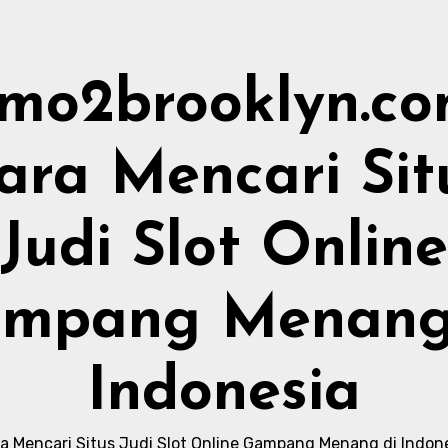
mo2brooklyn.co
ara Mencari Sit
Judi Slot Online
mpang Menang
Indonesia
a Mencari Situs Judi Slot Online Gampang Menang di Indon