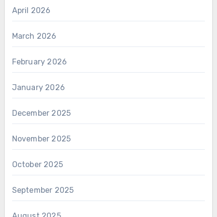
April 2026
March 2026
February 2026
January 2026
December 2025
November 2025
October 2025
September 2025
August 2025