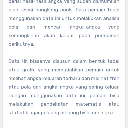
berisi hasil-hasil angka yang sudah diumumkan
oleh resmi hongkong pools. Para pemain togel
menggunakan data ini untuk melakukan analisa
pola dan mencari angka-angka yang
kemungkinan akan keluar pada permainan
berikutnya.
Data HK biasanya disusun dalam bentuk tabel
atau grafik yang memudahkan pemain untuk
melihat angka keluaran terbaru dan melihat tren
atau pola dari angka-angka yang sering keluar.
Dengan menggunakan data ini, pemain bisa
melakukan pendekatan matematis atau
statistik agar peluang menang bisa meningkat.