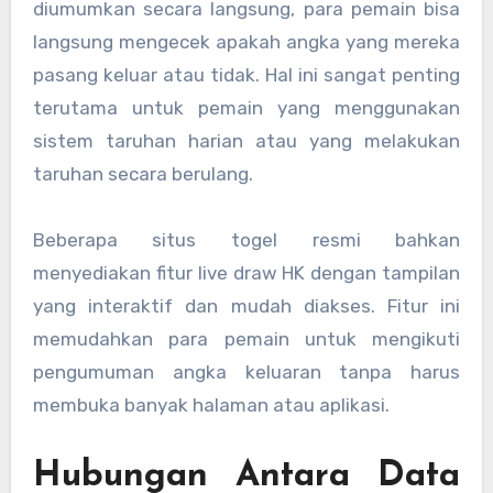
diumumkan secara langsung, para pemain bisa
langsung mengecek apakah angka yang mereka
pasang keluar atau tidak. Hal ini sangat penting
terutama untuk pemain yang menggunakan
sistem taruhan harian atau yang melakukan
taruhan secara berulang.
Beberapa situs togel resmi bahkan
menyediakan fitur live draw HK dengan tampilan
yang interaktif dan mudah diakses. Fitur ini
memudahkan para pemain untuk mengikuti
pengumuman angka keluaran tanpa harus
membuka banyak halaman atau aplikasi.
Hubungan Antara Data