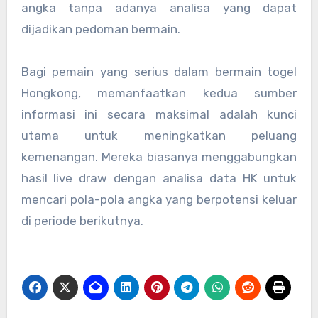
angka tanpa adanya analisa yang dapat
dijadikan pedoman bermain.
Bagi pemain yang serius dalam bermain togel
Hongkong, memanfaatkan kedua sumber
informasi ini secara maksimal adalah kunci
utama untuk meningkatkan peluang
kemenangan. Mereka biasanya menggabungkan
hasil live draw dengan analisa data HK untuk
mencari pola-pola angka yang berpotensi keluar
di periode berikutnya.