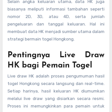
Selain angka keluaran utama, data HK juga
biasanya meliputi informasi tambahan seperti
nomor 2D, 3D, atau 4D, serta jumlah
pengeluaran dan tanggal keluaran. Hal ini
membuat data HK menjadi sumber utama dalam
strategi bermain togel Hongkong.
Pentingnya Live Draw
HK bagi Pemain Togel
Live draw HK adalah proses pengumuman hasil
togel Hongkong secara langsung dan real-time.
Setiap harinya, hasil keluaran HK diumumkan
melalui live draw yang disiarkan secara resmi.
Proses ini memungkinkan para pemain untuk