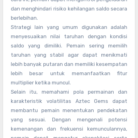
dan menghindari risiko kehilangan saldo secara
berlebihan.
Strategi lain yang umum digunakan adalah
menyesuaikan nilai taruhan dengan kondisi
saldo yang dimiliki. Pemain sering memilih
taruhan yang stabil agar dapat menikmati
lebih banyak putaran dan memiliki kesempatan
lebih besar untuk memanfaatkan fitur
multiplier ketika muncul.
Selain itu, memahami pola permainan dan
karakteristik volatilitas Aztec Gems dapat
membantu pemain menentukan pendekatan
yang sesuai. Dengan mengenali potensi
kemenangan dan frekuensi kemunculannya,