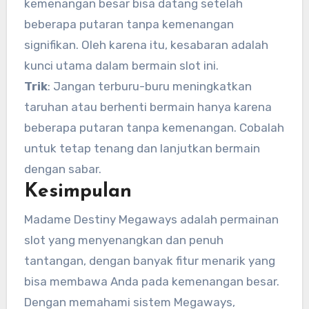
kemenangan besar bisa datang setelah
beberapa putaran tanpa kemenangan
signifikan. Oleh karena itu, kesabaran adalah
kunci utama dalam bermain slot ini.
Trik
: Jangan terburu-buru meningkatkan
taruhan atau berhenti bermain hanya karena
beberapa putaran tanpa kemenangan. Cobalah
untuk tetap tenang dan lanjutkan bermain
dengan sabar.
Kesimpulan
Madame Destiny Megaways adalah permainan
slot yang menyenangkan dan penuh
tantangan, dengan banyak fitur menarik yang
bisa membawa Anda pada kemenangan besar.
Dengan memahami sistem Megaways,