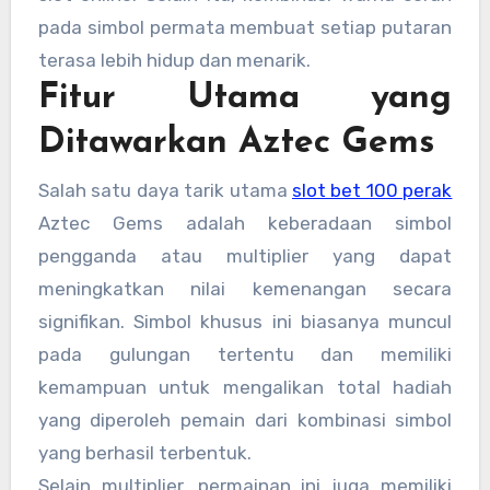
pada simbol permata membuat setiap putaran
terasa lebih hidup dan menarik.
Fitur Utama yang
Ditawarkan Aztec Gems
Salah satu daya tarik utama
slot bet 100 perak
Aztec Gems adalah keberadaan simbol
pengganda atau multiplier yang dapat
meningkatkan nilai kemenangan secara
signifikan. Simbol khusus ini biasanya muncul
pada gulungan tertentu dan memiliki
kemampuan untuk mengalikan total hadiah
yang diperoleh pemain dari kombinasi simbol
yang berhasil terbentuk.
Selain multiplier, permainan ini juga memiliki