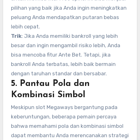
pilihan yang baik jika Anda ingin meningkatkan
peluang Anda mendapatkan putaran bebas
lebih cepat.
Trik
: Jika Anda memiliki bankroll yang lebih
besar dan ingin mengambil risiko lebih, Anda
bisa mencoba fitur Ante Bet. Tetapi, jika
bankroll Anda terbatas, lebih baik bermain
dengan taruhan standar dan bersabar.
5.
Pantau Pola dan
Kombinasi Simbol
Meskipun slot Megaways bergantung pada
keberuntungan, beberapa pemain percaya
bahwa memahami pola dan kombinasi simbol
dapat membantu Anda merencanakan strategi