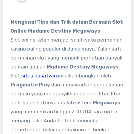
Mengenal Tips dan Trik dalam Bermain Slot
Online Madame Destiny Megaways
Slot online telah menjadi salah satu permainan
kasino paling populer di dunia maya. Salah satu
permainan slot yang menarik perhatian banyak
pemain adalah
Madame Destiny Megaways
.
Slot
situs pusatwin
ini dikembangkan oleh
Pragmatic Play
dan menawarkan pengalaman
bermain yang mengasyikkan dengan fitur-fitur
unik, salah satunya adalah sistem
Megaways
yang memberikan hingga 200.704 cara untuk
menang. Jika Anda tertarik mencoba
peruntungan dalam permainan ini, berikut