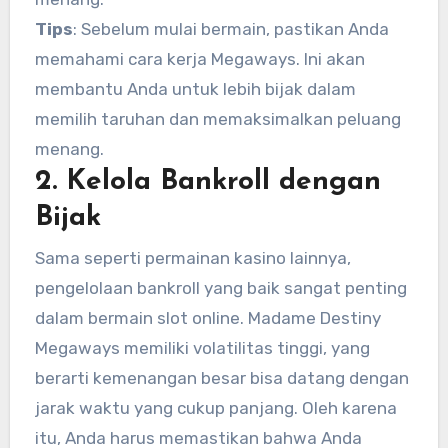
Tips
: Sebelum mulai bermain, pastikan Anda
memahami cara kerja Megaways. Ini akan
membantu Anda untuk lebih bijak dalam
memilih taruhan dan memaksimalkan peluang
menang.
2.
Kelola Bankroll dengan
Bijak
Sama seperti permainan kasino lainnya,
pengelolaan bankroll yang baik sangat penting
dalam bermain slot online. Madame Destiny
Megaways memiliki volatilitas tinggi, yang
berarti kemenangan besar bisa datang dengan
jarak waktu yang cukup panjang. Oleh karena
itu, Anda harus memastikan bahwa Anda