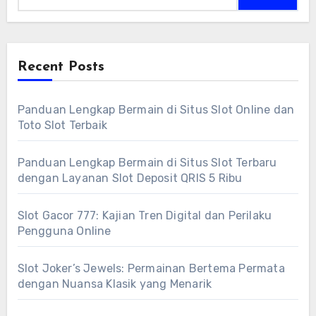
Recent Posts
Panduan Lengkap Bermain di Situs Slot Online dan
Toto Slot Terbaik
Panduan Lengkap Bermain di Situs Slot Terbaru
dengan Layanan Slot Deposit QRIS 5 Ribu
Slot Gacor 777: Kajian Tren Digital dan Perilaku
Pengguna Online
Slot Joker’s Jewels: Permainan Bertema Permata
dengan Nuansa Klasik yang Menarik