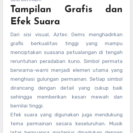
Tampilan Grafis dan
Efek Suara
Dari sisi visual, Aztec Gems menghadirkan
grafis berkualitas tinggi yang mampu
menciptakan suasana petualangan di tengah
reruntuhan peradaban kuno. Simbol permata
berwarna-warni menjadi elemen utama yang
menghiasi gulungan permainan. Setiap simbol
dirancang dengan detail yang cukup baik
sehingga memberikan kesan mewah dan
bernilai tinggi.
Efek suara yang digunakan juga mendukung
tema permainan secara keseluruhan. Musik
latar bernuansa misterius dipadukan dengan