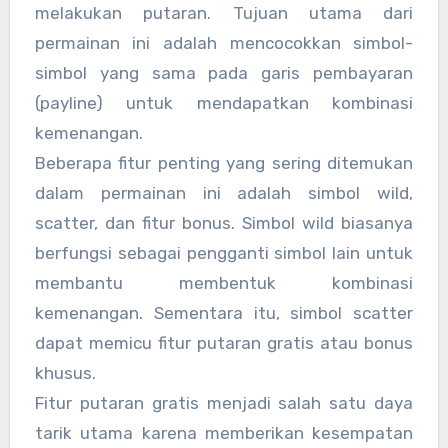
melakukan putaran. Tujuan utama dari
permainan ini adalah mencocokkan simbol-
simbol yang sama pada garis pembayaran
(payline) untuk mendapatkan kombinasi
kemenangan.
Beberapa fitur penting yang sering ditemukan
dalam permainan ini adalah simbol wild,
scatter, dan fitur bonus. Simbol wild biasanya
berfungsi sebagai pengganti simbol lain untuk
membantu membentuk kombinasi
kemenangan. Sementara itu, simbol scatter
dapat memicu fitur putaran gratis atau bonus
khusus.
Fitur putaran gratis menjadi salah satu daya
tarik utama karena memberikan kesempatan