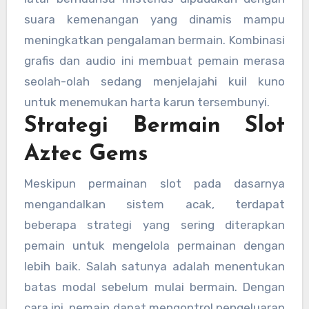
suara kemenangan yang dinamis mampu
meningkatkan pengalaman bermain. Kombinasi
grafis dan audio ini membuat pemain merasa
seolah-olah sedang menjelajahi kuil kuno
untuk menemukan harta karun tersembunyi.
Strategi Bermain Slot
Aztec Gems
Meskipun permainan slot pada dasarnya
mengandalkan sistem acak, terdapat
beberapa strategi yang sering diterapkan
pemain untuk mengelola permainan dengan
lebih baik. Salah satunya adalah menentukan
batas modal sebelum mulai bermain. Dengan
cara ini, pemain dapat mengontrol pengeluaran