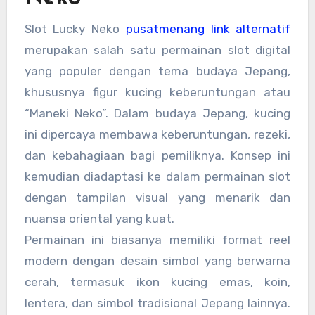
Slot
Lucky Neko
pusatmenang link alternatif
merupakan salah satu permainan slot digital
yang populer dengan tema budaya Jepang,
khususnya figur kucing keberuntungan atau
“Maneki Neko”. Dalam budaya Jepang, kucing
ini dipercaya membawa keberuntungan, rezeki,
dan kebahagiaan bagi pemiliknya. Konsep ini
kemudian diadaptasi ke dalam permainan slot
dengan tampilan visual yang menarik dan
nuansa oriental yang kuat.
Permainan ini biasanya memiliki format reel
modern dengan desain simbol yang berwarna
cerah, termasuk ikon kucing emas, koin,
lentera, dan simbol tradisional Jepang lainnya.