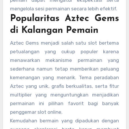
pemain dapat mengatur ekspektasi serta
mengelola sesi permainan secara lebih efektif.
Popularitas Aztec Gems
di Kalangan Pemain
Aztec Gems menjadi salah satu slot bertema
petualangan yang cukup populer karena
menawarkan mekanisme permainan yang
sederhana namun tetap memberikan peluang
kemenangan yang menarik. Tema peradaban
Aztec yang unik, grafis berkualitas, serta fitur
multiplier yang menguntungkan menjadikan
permainan ini pilihan favorit bagi banyak
penggemar slot online.
Kemudahan bermain yang dipadukan dengan