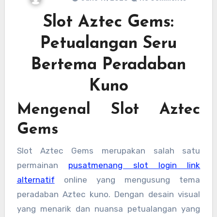
Slot Aztec Gems:
Petualangan Seru
Bertema Peradaban
Kuno
Mengenal Slot Aztec
Gems
Slot Aztec Gems merupakan salah satu
permainan
pusatmenang slot login link
alternatif
online yang mengusung tema
peradaban Aztec kuno. Dengan desain visual
yang menarik dan nuansa petualangan yang