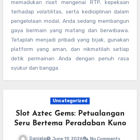
memadukan riset mengenai RTP, kepekaan
terhadap volatilitas, serta kedisiplinan dalam
pengelolaan modal, Anda sedang membangun
gaya bermain yang matang dan berwibawa.
Tetaplah menjadi pribadi yang bijak, gunakan
platform yang aman, dan nikmatilah setiap
detik permainan Anda dengan penuh rasa
syukur dan bangga.
Uncategorized
Slot Aztec Gems: Petualangan
Seru Bertema Peradaban Kuno
Daniela
June 19, 2026
No Comments