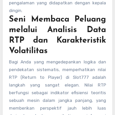
pengalaman yang didapatkan dengan kepala
dingin.
Seni Membaca Peluang
melalui Analisis Data
RTP dan Karakteristik
Volatilitas
Bagi Anda yang mengedepankan logika dan
pendekatan sistematis, memperhatikan nilai
RTP (Return to Player) di Slot777 adalah
langkah yang sangat elegan. Nilai RTP
berfungsi sebagai indikator efisiensi teoritis
sebuah mesin dalam jangka panjang, yang
memberikan perspektif jauh lebih luas