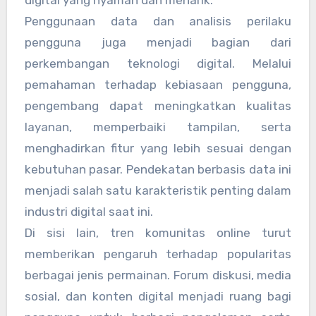
Penggunaan data dan analisis perilaku
pengguna juga menjadi bagian dari
perkembangan teknologi digital. Melalui
pemahaman terhadap kebiasaan pengguna,
pengembang dapat meningkatkan kualitas
layanan, memperbaiki tampilan, serta
menghadirkan fitur yang lebih sesuai dengan
kebutuhan pasar. Pendekatan berbasis data ini
menjadi salah satu karakteristik penting dalam
industri digital saat ini.
Di sisi lain, tren komunitas online turut
memberikan pengaruh terhadap popularitas
berbagai jenis permainan. Forum diskusi, media
sosial, dan konten digital menjadi ruang bagi