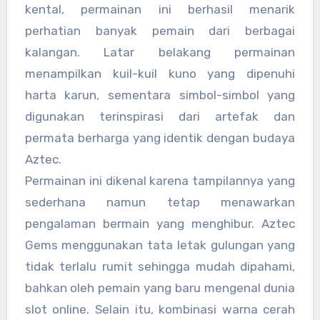
kental, permainan ini berhasil menarik
perhatian banyak pemain dari berbagai
kalangan. Latar belakang permainan
menampilkan kuil-kuil kuno yang dipenuhi
harta karun, sementara simbol-simbol yang
digunakan terinspirasi dari artefak dan
permata berharga yang identik dengan budaya
Aztec.
Permainan ini dikenal karena tampilannya yang
sederhana namun tetap menawarkan
pengalaman bermain yang menghibur. Aztec
Gems menggunakan tata letak gulungan yang
tidak terlalu rumit sehingga mudah dipahami,
bahkan oleh pemain yang baru mengenal dunia
slot online. Selain itu, kombinasi warna cerah