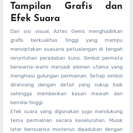
Tampilan Grafis dan
Efek Suara
Dari sisi visual, Aztec Gems menghadirkan
grafis berkualitas tinggi yang mampu
menciptakan suasana petualangan di tengah
reruntuhan peradaban kuno. Simbol permata
berwarna-warni menjadi elemen utama yang
menghiasi gulungan permainan. Setiap simbol
dirancang dengan detail yang cukup baik
sehingga memberikan kesan mewah dan
bernilai tinggi.
Efek suara yang digunakan juga mendukung
tema permainan secara keseluruhan. Musik
latar bernuansa misterius dipadukan dengan