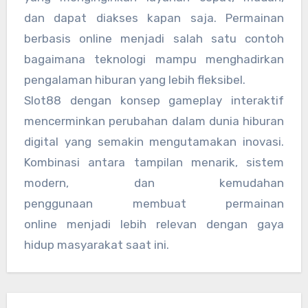
dan dapat diakses kapan saja. Permainan
berbasis online menjadi salah satu contoh
bagaimana teknologi mampu menghadirkan
pengalaman hiburan yang lebih fleksibel.
Slot88 dengan konsep gameplay interaktif
mencerminkan perubahan dalam dunia hiburan
digital yang semakin mengutamakan inovasi.
Kombinasi antara tampilan menarik, sistem
modern, dan kemudahan
penggunaan membuat permainan
online menjadi lebih relevan dengan gaya
hidup masyarakat saat ini.