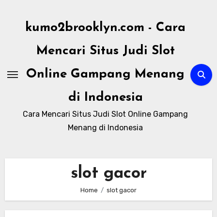
Skip
to
kumo2brooklyn.com - Cara
content
Mencari Situs Judi Slot
Online Gampang Menang
di Indonesia
Cara Mencari Situs Judi Slot Online Gampang
Menang di Indonesia
slot gacor
Home
slot gacor