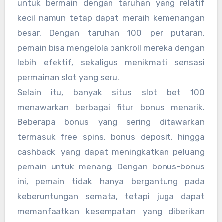
untuk bermain dengan taruhan yang relatif
kecil namun tetap dapat meraih kemenangan
besar. Dengan taruhan 100 per putaran,
pemain bisa mengelola bankroll mereka dengan
lebih efektif, sekaligus menikmati sensasi
permainan slot yang seru.
Selain itu, banyak situs slot bet 100
menawarkan berbagai fitur bonus menarik.
Beberapa bonus yang sering ditawarkan
termasuk free spins, bonus deposit, hingga
cashback, yang dapat meningkatkan peluang
pemain untuk menang. Dengan bonus-bonus
ini, pemain tidak hanya bergantung pada
keberuntungan semata, tetapi juga dapat
memanfaatkan kesempatan yang diberikan