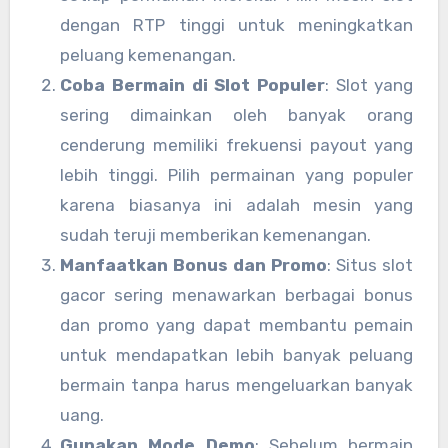
dengan RTP tinggi untuk meningkatkan
peluang kemenangan.
Coba Bermain di Slot Populer
: Slot yang
sering dimainkan oleh banyak orang
cenderung memiliki frekuensi payout yang
lebih tinggi. Pilih permainan yang populer
karena biasanya ini adalah mesin yang
sudah teruji memberikan kemenangan.
Manfaatkan Bonus dan Promo
: Situs slot
gacor sering menawarkan berbagai bonus
dan promo yang dapat membantu pemain
untuk mendapatkan lebih banyak peluang
bermain tanpa harus mengeluarkan banyak
uang.
Gunakan Mode Demo
: Sebelum bermain