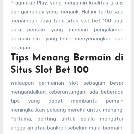
Pragmatic Play, yang menjamin kualitas grafis
dan gameplay yang menarik. Hal ini tentu saja
menambah daya tarik situs slot bet 100 bagi
para pemain yang mencari pengalaman
bermain slot yang lebih menyenangkan dan
beragam.
Tips Menang Bermain di
Situs Slot Bet 100
Walaupun permainan slot sebagian besar
mengandalkan keberuntungan, ada beberapa
tips yang dapat membantu pemain
meningkatkan peluang mereka untuk menang.
Pertama, penting untuk selalu mengatur
anggaran atau bankroll sebelum mulai bermain.