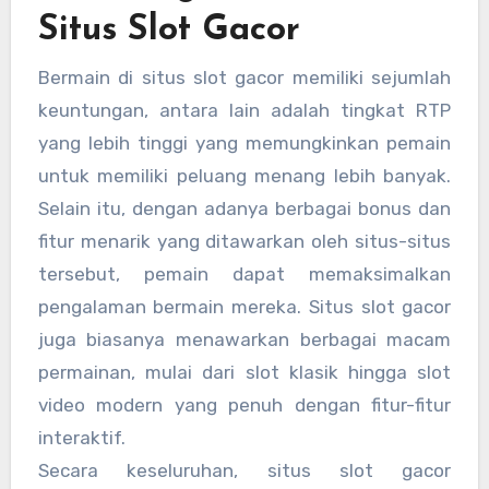
Situs Slot Gacor
Bermain di situs slot gacor memiliki sejumlah
keuntungan, antara lain adalah tingkat RTP
yang lebih tinggi yang memungkinkan pemain
untuk memiliki peluang menang lebih banyak.
Selain itu, dengan adanya berbagai bonus dan
fitur menarik yang ditawarkan oleh situs-situs
tersebut, pemain dapat memaksimalkan
pengalaman bermain mereka. Situs slot gacor
juga biasanya menawarkan berbagai macam
permainan, mulai dari slot klasik hingga slot
video modern yang penuh dengan fitur-fitur
interaktif.
Secara keseluruhan, situs slot gacor