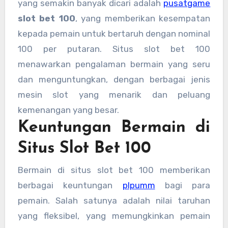
yang semakin banyak dicari adalah
pusatgame
slot bet 100
, yang memberikan kesempatan
kepada pemain untuk bertaruh dengan nominal
100 per putaran. Situs slot bet 100
menawarkan pengalaman bermain yang seru
dan menguntungkan, dengan berbagai jenis
mesin slot yang menarik dan peluang
kemenangan yang besar.
Keuntungan Bermain di
Situs Slot Bet 100
Bermain di situs slot bet 100 memberikan
berbagai keuntungan
plpumm
bagi para
pemain. Salah satunya adalah nilai taruhan
yang fleksibel, yang memungkinkan pemain