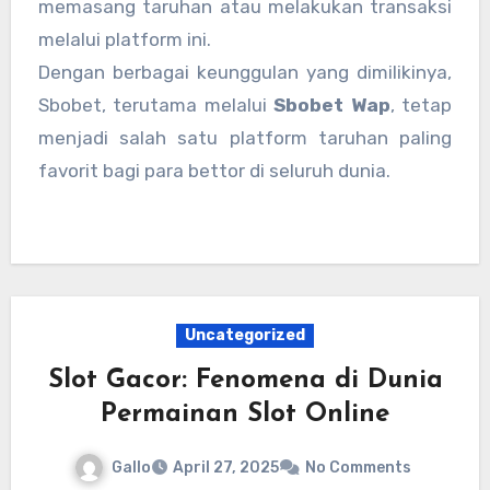
memasang taruhan atau melakukan transaksi
melalui platform ini.
Dengan berbagai keunggulan yang dimilikinya,
Sbobet, terutama melalui
Sbobet Wap
, tetap
menjadi salah satu platform taruhan paling
favorit bagi para bettor di seluruh dunia.
Uncategorized
Slot Gacor: Fenomena di Dunia
Permainan Slot Online
Gallo
April 27, 2025
No Comments