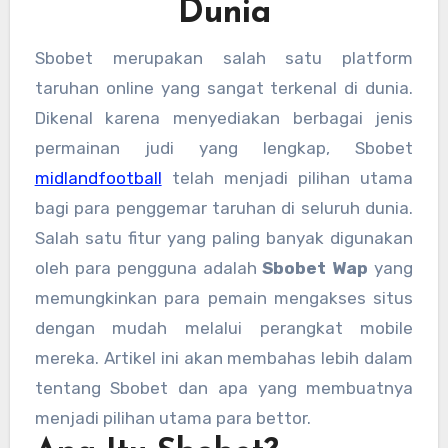
Dunia
Sbobet merupakan salah satu platform
taruhan online yang sangat terkenal di dunia.
Dikenal karena menyediakan berbagai jenis
permainan judi yang lengkap, Sbobet
midlandfootball
telah menjadi pilihan utama
bagi para penggemar taruhan di seluruh dunia.
Salah satu fitur yang paling banyak digunakan
oleh para pengguna adalah
Sbobet Wap
yang
memungkinkan para pemain mengakses situs
dengan mudah melalui perangkat mobile
mereka. Artikel ini akan membahas lebih dalam
tentang Sbobet dan apa yang membuatnya
menjadi pilihan utama para bettor.