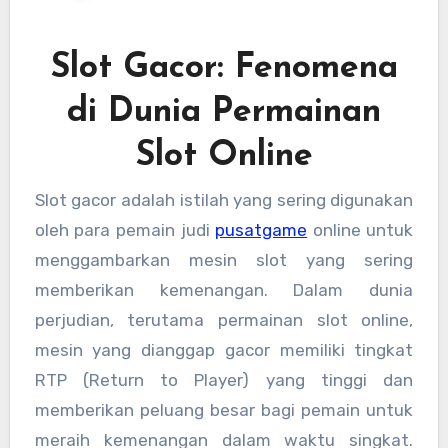
Slot Gacor: Fenomena
di Dunia Permainan
Slot Online
Slot gacor adalah istilah yang sering digunakan
oleh para pemain judi
pusatgame
online untuk
menggambarkan mesin slot yang sering
memberikan kemenangan. Dalam dunia
perjudian, terutama permainan slot online,
mesin yang dianggap gacor memiliki tingkat
RTP (Return to Player) yang tinggi dan
memberikan peluang besar bagi pemain untuk
meraih kemenangan dalam waktu singkat.