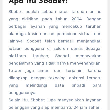
Apa Itu Sbobet?
Sbobet adalah sebuah situs taruhan online
yang didirikan pada tahun 2004. Dengan
berbagai layanan yang mencakup taruhan
olahraga, kasino online, permainan virtual, dan
lainnya, Sbobet telah berhasil menjangkau
jutaan pengguna di seluruh dunia. Sebagai
platform taruhan, Sbobet menawarkan
pengalaman yang tidak hanya menyenangkan,
tetapi juga aman dan terjamin, karena
dilengkapi dengan teknologi enkripsi terbaru
yang melindungi data pribadi para
penggunanya.
Selain itu, Sbobet juga menyediakan layanan
pelanggan yang siap membantu 24 jam sehari,