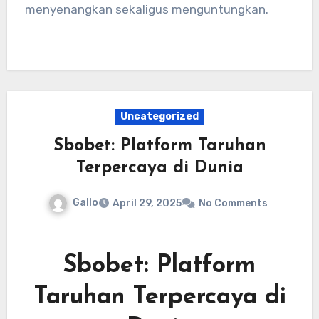
menyenangkan sekaligus menguntungkan.
Uncategorized
Sbobet: Platform Taruhan
Terpercaya di Dunia
Gallo
April 29, 2025
No Comments
Sbobet: Platform
Taruhan Terpercaya di