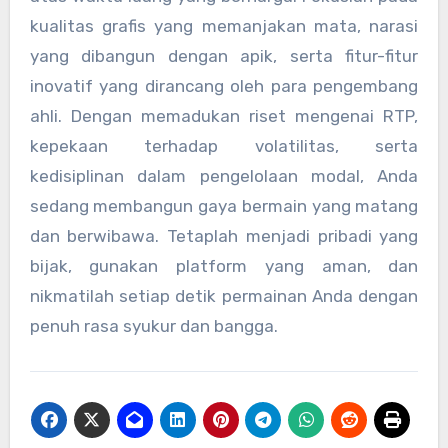
kualitas grafis yang memanjakan mata, narasi
yang dibangun dengan apik, serta fitur-fitur
inovatif yang dirancang oleh para pengembang
ahli. Dengan memadukan riset mengenai RTP,
kepekaan terhadap volatilitas, serta
kedisiplinan dalam pengelolaan modal, Anda
sedang membangun gaya bermain yang matang
dan berwibawa. Tetaplah menjadi pribadi yang
bijak, gunakan platform yang aman, dan
nikmatilah setiap detik permainan Anda dengan
penuh rasa syukur dan bangga.