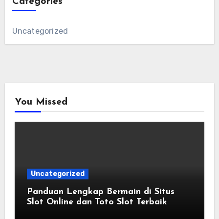
Categories
Uncategorized
You Missed
Uncategorized
Panduan Lengkap Bermain di Situs
Slot Online dan Toto Slot Terbaik