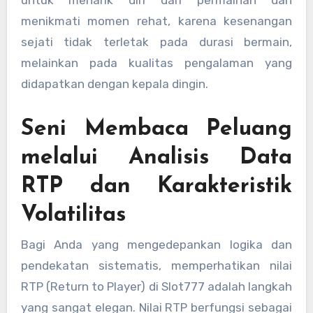
menikmati momen rehat, karena kesenangan
sejati tidak terletak pada durasi bermain,
melainkan pada kualitas pengalaman yang
didapatkan dengan kepala dingin.
Seni Membaca Peluang
melalui Analisis Data
RTP dan Karakteristik
Volatilitas
Bagi Anda yang mengedepankan logika dan
pendekatan sistematis, memperhatikan nilai
RTP (Return to Player) di Slot777 adalah langkah
yang sangat elegan. Nilai RTP berfungsi sebagai