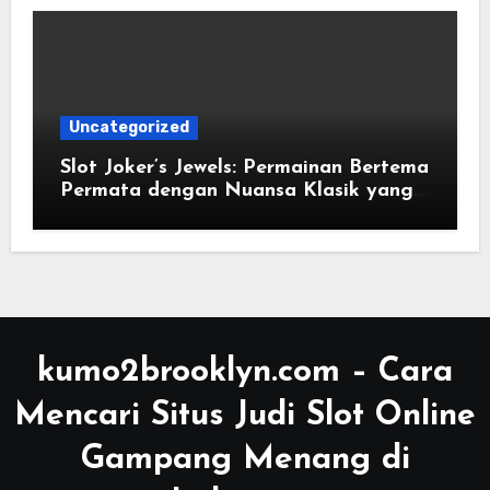
Uncategorized
Slot Joker’s Jewels: Permainan Bertema
Permata dengan Nuansa Klasik yang
Menarik
kumo2brooklyn.com – Cara
Mencari Situs Judi Slot Online
Gampang Menang di