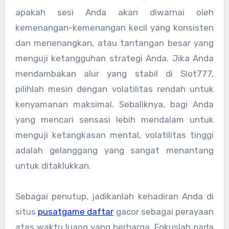
apakah sesi Anda akan diwarnai oleh
kemenangan-kemenangan kecil yang konsisten
dan menenangkan, atau tantangan besar yang
menguji ketangguhan strategi Anda. Jika Anda
mendambakan alur yang stabil di Slot777,
pilihlah mesin dengan volatilitas rendah untuk
kenyamanan maksimal. Sebaliknya, bagi Anda
yang mencari sensasi lebih mendalam untuk
menguji ketangkasan mental, volatilitas tinggi
adalah gelanggang yang sangat menantang
untuk ditaklukkan.
Sebagai penutup, jadikanlah kehadiran Anda di
situs
pusatgame daftar
gacor sebagai perayaan
atas waktu luang yang berharga. Fokuslah pada