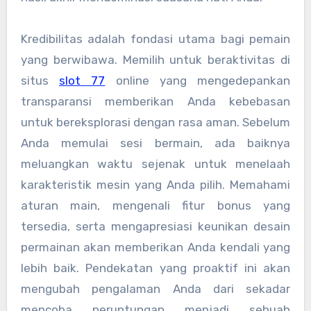
Kredibilitas adalah fondasi utama bagi pemain
yang berwibawa. Memilih untuk beraktivitas di
situs
slot 77
online yang mengedepankan
transparansi memberikan Anda kebebasan
untuk bereksplorasi dengan rasa aman. Sebelum
Anda memulai sesi bermain, ada baiknya
meluangkan waktu sejenak untuk menelaah
karakteristik mesin yang Anda pilih. Memahami
aturan main, mengenali fitur bonus yang
tersedia, serta mengapresiasi keunikan desain
permainan akan memberikan Anda kendali yang
lebih baik. Pendekatan yang proaktif ini akan
mengubah pengalaman Anda dari sekadar
mencoba peruntungan menjadi sebuah