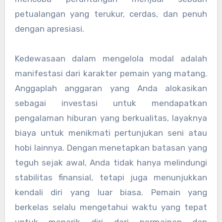
petualangan yang terukur, cerdas, dan penuh
dengan apresiasi.
Kedewasaan dalam mengelola modal adalah
manifestasi dari karakter pemain yang matang.
Anggaplah anggaran yang Anda alokasikan
sebagai investasi untuk mendapatkan
pengalaman hiburan yang berkualitas, layaknya
biaya untuk menikmati pertunjukan seni atau
hobi lainnya. Dengan menetapkan batasan yang
teguh sejak awal, Anda tidak hanya melindungi
stabilitas finansial, tetapi juga menunjukkan
kendali diri yang luar biasa. Pemain yang
berkelas selalu mengetahui waktu yang tepat
untuk menarik diri dari permainan dan