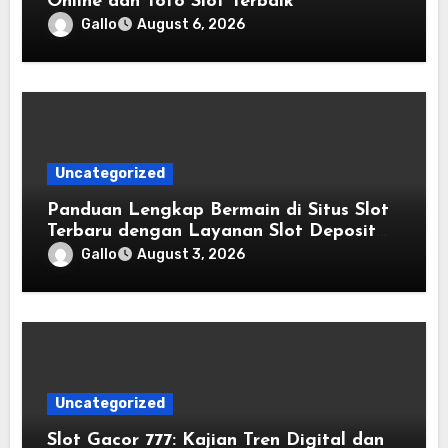
Online dan Toto Slot Terbaik
Gallo
August 6, 2026
Uncategorized
Panduan Lengkap Bermain di Situs Slot
Terbaru dengan Layanan Slot Deposit
QRIS 5 Ribu
Gallo
August 3, 2026
Uncategorized
Slot Gacor 777: Kajian Tren Digital dan