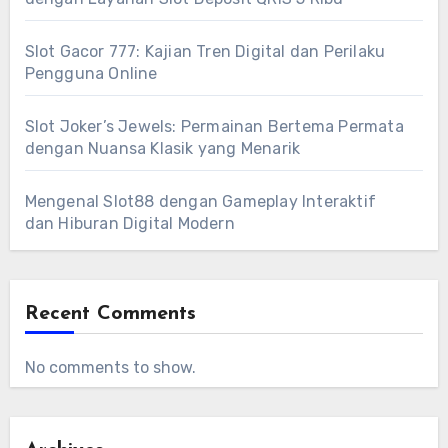
Slot Gacor 777: Kajian Tren Digital dan Perilaku
Pengguna Online
Slot Joker’s Jewels: Permainan Bertema Permata
dengan Nuansa Klasik yang Menarik
Mengenal Slot88 dengan Gameplay Interaktif
dan Hiburan Digital Modern
Recent Comments
No comments to show.