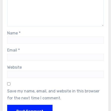
Name
*
Email
*
Website
Save my name, email, and website in this browser
for the next time I comment.