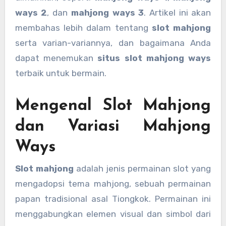
ways 2
, dan
mahjong ways 3
. Artikel ini akan
membahas lebih dalam tentang
slot mahjong
serta varian-variannya, dan bagaimana Anda
dapat menemukan
situs slot mahjong ways
terbaik untuk bermain.
Mengenal Slot Mahjong
dan Variasi Mahjong
Ways
Slot mahjong
adalah jenis permainan slot yang
mengadopsi tema mahjong, sebuah permainan
papan tradisional asal Tiongkok. Permainan ini
menggabungkan elemen visual dan simbol dari