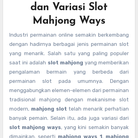
dan Variasi Slot
Mahjong Ways
Industri permainan online semakin berkembang
dengan hadirnya berbagai jenis permainan slot
yang menarik. Salah satu yang paling populer
saat ini adalah
slot mahjong
yang memberikan
pengalaman bermain yang berbeda dari
permainan slot pada umumnya. Dengan
menggabungkan elemen-elemen dari permainan
tradisional mahjong dengan mekanisme slot
modern,
mahjong slot
telah menarik perhatian
banyak pemain. Selain itu, ada juga variasi dari
slot mahjong ways
, yang kini semakin banyak
dimainkan, seperti
mahjong ways 1
,
mahjong