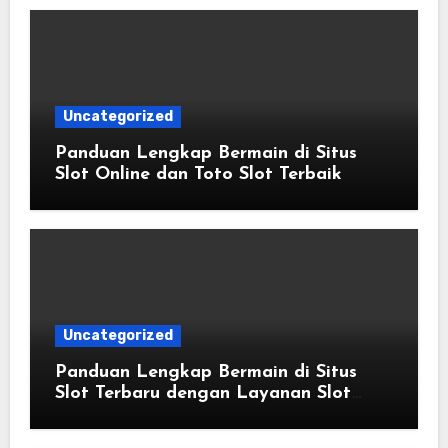
Uncategorized
Panduan Lengkap Bermain di Situs
Slot Online dan Toto Slot Terbaik
Uncategorized
Panduan Lengkap Bermain di Situs
Slot Terbaru dengan Layanan Slot
Deposit QRIS 5 Ribu