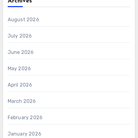
Archives
August 2026
July 2026
June 2026
May 2026
April 2026
March 2026
February 2026
January 2026