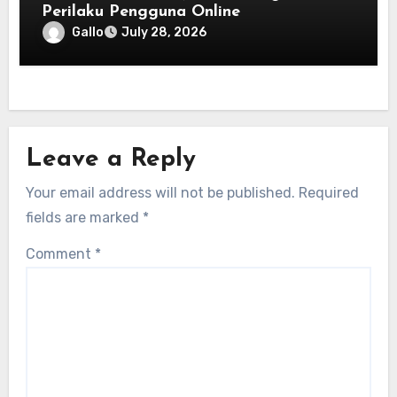
Perilaku Pengguna Online
Gallo
July 28, 2026
Leave a Reply
Your email address will not be published.
Required
fields are marked
*
Comment
*