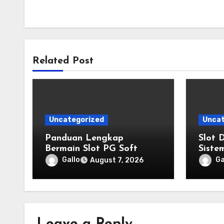
Related Post
Uncategorized
Uncat
Panduan Lengkap
Slot 
Bermain Slot PG Soft
Siste
Resmi dan Situs Slot
Berk
Gallo
Ga
August 7, 2026
Terbaru Terpercaya