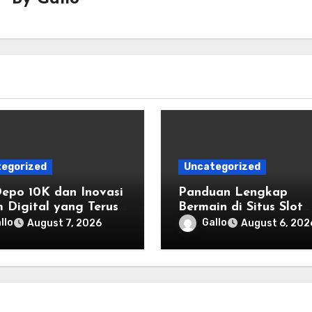
egorized
Uncategorized
Depo 10K dan Inovasi
Panduan Lengkap
m Digital yang Terus
Bermain di Situs Slot
embang
Online dan Toto Slot
llo
Gallo
August 7, 2026
August 6, 202
Terbaik