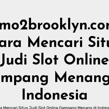
mo2brooklyn.co
ara Mencari Sit
Judi Slot Online
mpang Menang
Indonesia
a Mencari Situs Judi Slot Online Gampang Menang di Indon