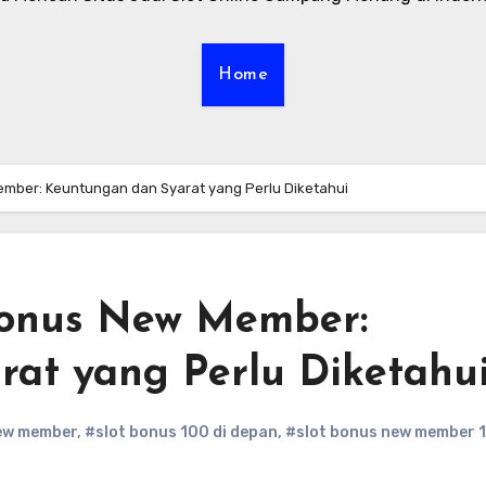
Home
ber: Keuntungan dan Syarat yang Perlu Diketahui
onus New Member:
at yang Perlu Diketahu
new member
,
#slot bonus 100 di depan
,
#slot bonus new member 