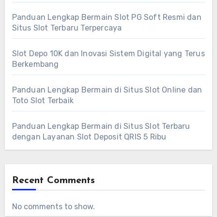
Panduan Lengkap Bermain Slot PG Soft Resmi dan
Situs Slot Terbaru Terpercaya
Slot Depo 10K dan Inovasi Sistem Digital yang Terus
Berkembang
Panduan Lengkap Bermain di Situs Slot Online dan
Toto Slot Terbaik
Panduan Lengkap Bermain di Situs Slot Terbaru
dengan Layanan Slot Deposit QRIS 5 Ribu
Recent Comments
No comments to show.