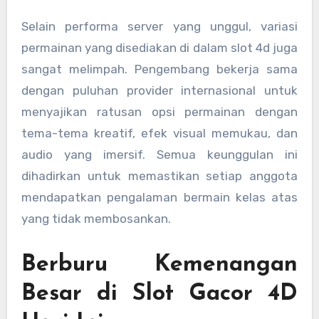
Selain performa server yang unggul, variasi
permainan yang disediakan di dalam slot 4d juga
sangat melimpah. Pengembang bekerja sama
dengan puluhan provider internasional untuk
menyajikan ratusan opsi permainan dengan
tema-tema kreatif, efek visual memukau, dan
audio yang imersif. Semua keunggulan ini
dihadirkan untuk memastikan setiap anggota
mendapatkan pengalaman bermain kelas atas
yang tidak membosankan.
Berburu Kemenangan
Besar di Slot Gacor 4D