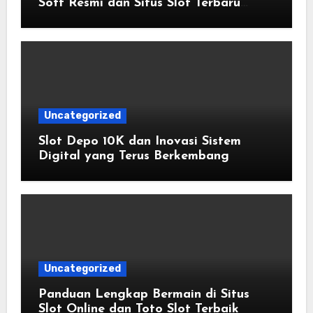
Soft Resmi dan Situs Slot Terbaru
Terpercaya
Uncategorized
Slot Depo 10K dan Inovasi Sistem
Digital yang Terus Berkembang
Uncategorized
Panduan Lengkap Bermain di Situs
Slot Online dan Toto Slot Terbaik