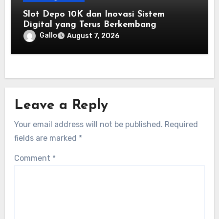
Slot Depo 10K dan Inovasi Sistem
Digital yang Terus Berkembang
Gallo
August 7, 2026
Leave a Reply
Your email address will not be published.
Required
fields are marked
*
Comment
*