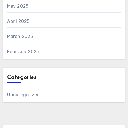
May 2025
April 2025
March 2025
February 2025
Categories
Uncategorized