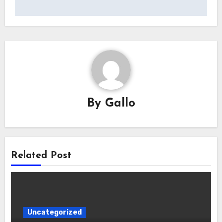
By
Gallo
Related Post
Uncategorized