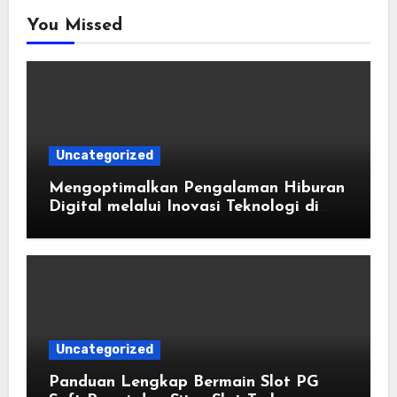
You Missed
Uncategorized
Mengoptimalkan Pengalaman Hiburan
Digital melalui Inovasi Teknologi di
Situs Slot 4D Gacor Resmi
Uncategorized
Panduan Lengkap Bermain Slot PG