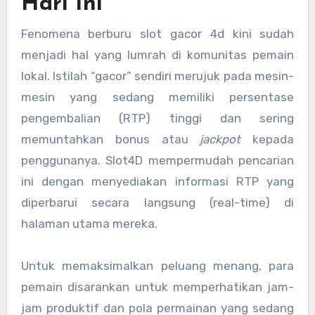
Hari Ini
Fenomena berburu slot gacor 4d kini sudah
menjadi hal yang lumrah di komunitas pemain
lokal. Istilah “gacor” sendiri merujuk pada mesin-
mesin yang sedang memiliki persentase
pengembalian (RTP) tinggi dan sering
memuntahkan bonus atau
jackpot
kepada
penggunanya. Slot4D mempermudah pencarian
ini dengan menyediakan informasi RTP yang
diperbarui secara langsung (real-time) di
halaman utama mereka.
Untuk memaksimalkan peluang menang, para
pemain disarankan untuk memperhatikan jam-
jam produktif dan pola permainan yang sedang