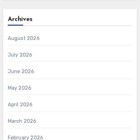
Archives
August 2026
July 2026
June 2026
May 2026
April 2026
March 2026
February 2026