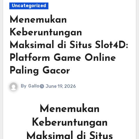
Uncategorized
Menemukan
Keberuntungan
Maksimal di Situs Slot4D:
Platform Game Online
Paling Gacor
By
Gallo
June 19, 2026
Menemukan
Keberuntungan
Maksimal di Situs