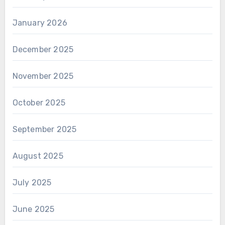
January 2026
December 2025
November 2025
October 2025
September 2025
August 2025
July 2025
June 2025