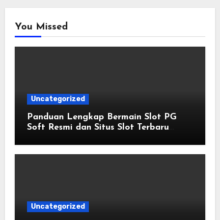
You Missed
Uncategorized
Panduan Lengkap Bermain Slot PG
Soft Resmi dan Situs Slot Terbaru
Terpercaya
Uncategorized