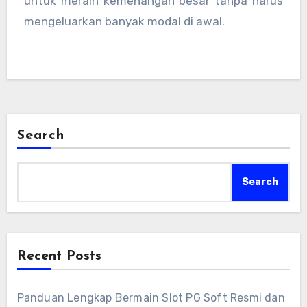
untuk meraih kemenangan besar tanpa harus
mengeluarkan banyak modal di awal.
Search
Search
Recent Posts
Panduan Lengkap Bermain Slot PG Soft Resmi dan