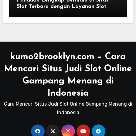
Panduan Lengkap Bermain di Situs
Slot Terbaru dengan Layanan Slot
Deposit QRIS 5 Ribu
kumo2brooklyn.com – Cara
Mencari Situs Judi Slot Online
Gampang Menang di
Indonesia
Cara Mencari Situs Judi Slot Online Gampang Menang di
Indonesia