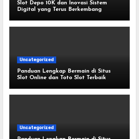
Slot Depo 10K dan Inovasi Sistem
Digital yang Terus Berkembang
Uncategorized
Panduan Lengkap Bermain di Situs
Slot Online dan Toto Slot Terbaik
Uncategorized