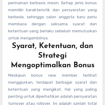
permainan berbasis mesin. Setiap jenis bonus
memiliki karakteristik dan persyaratan yang
berbeda, sehingga calon anggota baru perlu
membaca dengan seksama syarat dan
ketentuan yang berlaku sebelum memutuskan
untuk mengambilnya.
Syarat, Ketentuan, dan
Strategi
Mengoptimalkan Bonus
Meskipun bonus new member terlihat
menggiurkan, terdapat berbagai syarat dan
ketentuan yang mengikat. Hal yang paling
penting untuk diperhatikan adalah persyaratan
turnover atau rollover. Ini adalah jumlah total