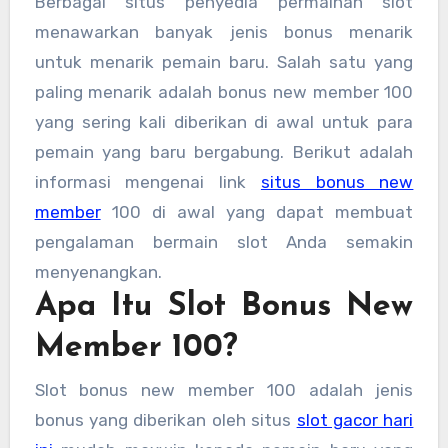
Berbagai situs penyedia permainan slot
menawarkan banyak jenis bonus menarik
untuk menarik pemain baru. Salah satu yang
paling menarik adalah bonus new member 100
yang sering kali diberikan di awal untuk para
pemain yang baru bergabung. Berikut adalah
informasi mengenai link
situs bonus new
member
100 di awal yang dapat membuat
pengalaman bermain slot Anda semakin
menyenangkan.
Apa Itu Slot Bonus New
Member 100?
Slot bonus new member 100 adalah jenis
bonus yang diberikan oleh situs
slot gacor hari