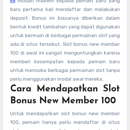
ini
mudah maxwin
kepada pemain baru yang
baru pertama kali mendaftar dan melakukan
deposit. Bonus ini biasanya diberikan dalam
bentuk kredit tambahan yang dapat digunakan
untuk bermain di berbagai permainan slot yang
ada di situs tersebut. Slot bonus new member
100 di awal ini sangat menguntungkan karena
memberi kesempatan kepada pemain baru
untuk mencoba berbagai permainan slot tanpa
perlu menggunakan modal awal mereka.
Cara Mendapatkan Slot
Bonus New Member 100
Untuk mendapatkan slot bonus new member
100, pemain hanya perlu mendaftar di situs