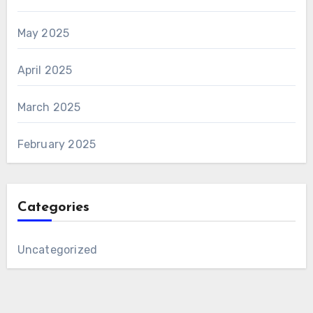
May 2025
April 2025
March 2025
February 2025
Categories
Uncategorized