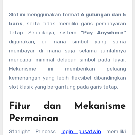
Slot ini menggunakan format
6 gulungan dan 5
baris
, serta tidak memiliki garis pembayaran
tetap. Sebaliknya, sistem
“Pay Anywhere”
digunakan, di mana simbol yang sama
membayar di mana saja selama jumlahnya
mencapai minimal delapan simbol pada layar.
Mekanisme ini memberikan peluang
kemenangan yang lebih fleksibel dibandingkan
slot klasik yang bergantung pada garis tetap.
Fitur dan Mekanisme
Permainan
Starlight Princess
login pusatwin
memiliki