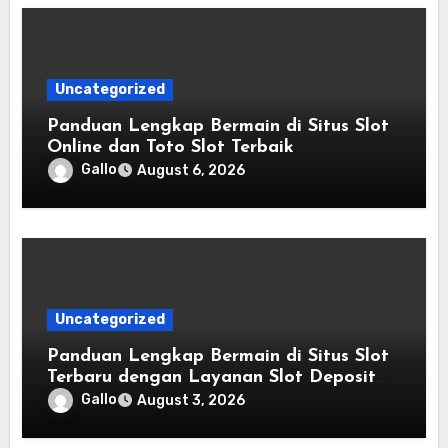
Uncategorized
Panduan Lengkap Bermain di Situs Slot
Online dan Toto Slot Terbaik
Gallo
August 6, 2026
Uncategorized
Panduan Lengkap Bermain di Situs Slot
Terbaru dengan Layanan Slot Deposit
QRIS 5 Ribu
Gallo
August 3, 2026