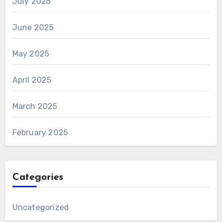
July 2025
June 2025
May 2025
April 2025
March 2025
February 2025
Categories
Uncategorized