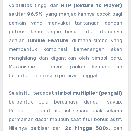
volatilitas tinggi dan
RTP (Return to Player)
sekitar
96,5%
, yang menjadikannya cocok bagi
pemain yang menyukai tantangan dengan
potensi kemenangan besar. Fitur utamanya
adalah
Tumble Feature
, di mana simbol yang
membentuk kombinasi kemenangan akan
menghilang dan digantikan oleh simbol baru.
Mekanisme ini memungkinkan kemenangan
beruntun dalam satu putaran tunggal.
Selain itu, terdapat
simbol multiplier (pengali)
berbentuk bola bercahaya dengan sayap.
Pengali ini dapat muncul secara acak selama
permainan dasar maupun saat fitur bonus aktif.
Nilainya berkisar dari
2x hingga 500x
, dan