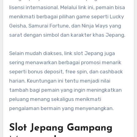
lisensi internasional. Melalui link ini, pemain bisa
menikmati berbagai pilihan game seperti Lucky
Geisha, Samurai Fortune, dan Ninja Ways yang
sarat dengan simbol dan karakter khas Jepang.
Selain mudah diakses, link slot Jepang juga
sering menawarkan berbagai promosi menarik
seperti bonus deposit, free spin, dan cashback
harian. Keuntungan ini tentu menjadi nilai
tambah bagi pemain yang ingin meningkatkan
peluang menang sekaligus menikmati
pengalaman bermain yang menyenangkan.
Slot Jepang Gampang