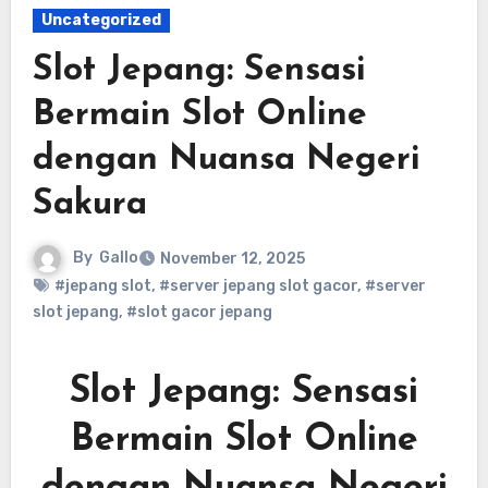
Uncategorized
Slot Jepang: Sensasi
Bermain Slot Online
dengan Nuansa Negeri
Sakura
By
Gallo
November 12, 2025
#jepang slot
,
#server jepang slot gacor
,
#server
slot jepang
,
#slot gacor jepang
Slot Jepang: Sensasi
Bermain Slot Online