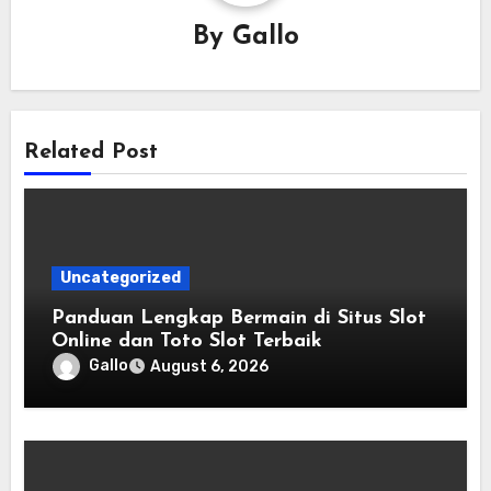
By
Gallo
Related Post
Uncategorized
Panduan Lengkap Bermain di Situs Slot
Online dan Toto Slot Terbaik
Gallo
August 6, 2026