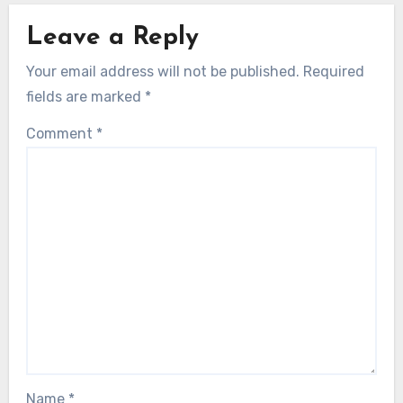
Leave a Reply
Your email address will not be published.
Required
fields are marked
*
Comment
*
Name
*