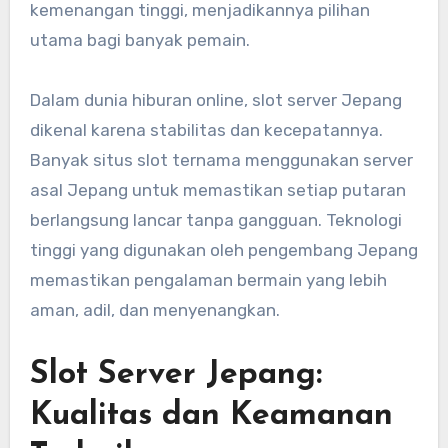
kemenangan tinggi, menjadikannya pilihan
utama bagi banyak pemain.
Dalam dunia hiburan online, slot server Jepang
dikenal karena stabilitas dan kecepatannya.
Banyak situs slot ternama menggunakan server
asal Jepang untuk memastikan setiap putaran
berlangsung lancar tanpa gangguan. Teknologi
tinggi yang digunakan oleh pengembang Jepang
memastikan pengalaman bermain yang lebih
aman, adil, dan menyenangkan.
Slot Server Jepang:
Kualitas dan Keamanan