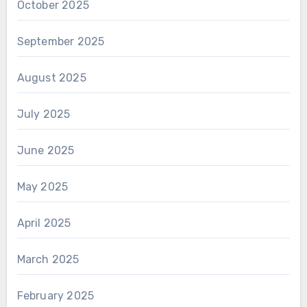
October 2025
September 2025
August 2025
July 2025
June 2025
May 2025
April 2025
March 2025
February 2025