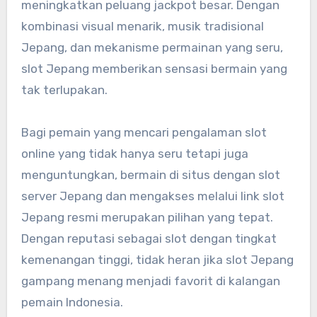
meningkatkan peluang jackpot besar. Dengan
kombinasi visual menarik, musik tradisional
Jepang, dan mekanisme permainan yang seru,
slot Jepang memberikan sensasi bermain yang
tak terlupakan.
Bagi pemain yang mencari pengalaman slot
online yang tidak hanya seru tetapi juga
menguntungkan, bermain di situs dengan slot
server Jepang dan mengakses melalui link slot
Jepang resmi merupakan pilihan yang tepat.
Dengan reputasi sebagai slot dengan tingkat
kemenangan tinggi, tidak heran jika slot Jepang
gampang menang menjadi favorit di kalangan
pemain Indonesia.