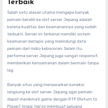
Terbaik
Salah satu alasan utama mengapa banyak
pemain beralih ke slot server Jepang adalah
karena kualitas dan keamanannya yang sudah
terbukti. Server ini terkenal memiliki sistem
keamanan berlapis yang melindungi data
pemain dari risiko kebocoran. Selain itu,
performa server Jepang juga sangat responsif,
memberikan kenyamanan dalam bermain tanpa
lag.
Banyak situs yang menawarkan koneksi
langsung ke slot server Jepang agar pemain
dapat menikmati game dengan RTP (Return to
Player) tinggi. Hal ini membuat peluang