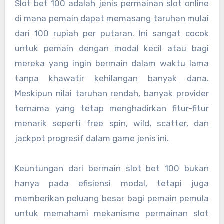
Slot bet 100 adalah jenis permainan slot online
di mana pemain dapat memasang taruhan mulai
dari 100 rupiah per putaran. Ini sangat cocok
untuk pemain dengan modal kecil atau bagi
mereka yang ingin bermain dalam waktu lama
tanpa khawatir kehilangan banyak dana.
Meskipun nilai taruhan rendah, banyak provider
ternama yang tetap menghadirkan fitur-fitur
menarik seperti free spin, wild, scatter, dan
jackpot progresif dalam game jenis ini.
Keuntungan dari bermain slot bet 100 bukan
hanya pada efisiensi modal, tetapi juga
memberikan peluang besar bagi pemain pemula
untuk memahami mekanisme permainan slot