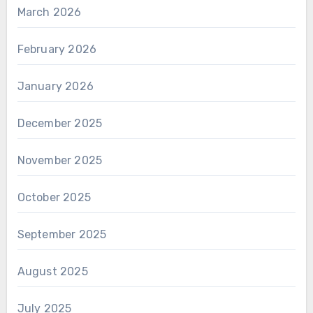
March 2026
February 2026
January 2026
December 2025
November 2025
October 2025
September 2025
August 2025
July 2025