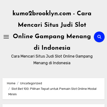
Skip
to
kumo2brooklyn.com - Cara
content
Mencari Situs Judi Slot
Online Gampang Menang
di Indonesia
Cara Mencari Situs Judi Slot Online Gampang
Menang di Indonesia
Home
Uncategorized
Slot Bet 100: Pilihan Tepat untuk Pemain Slot Online Modal
Minim