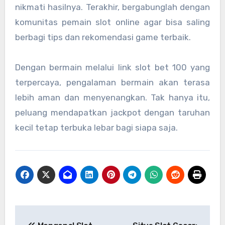
nikmati hasilnya. Terakhir, bergabunglah dengan
komunitas pemain slot online agar bisa saling
berbagi tips dan rekomendasi game terbaik.
Dengan bermain melalui link slot bet 100 yang
terpercaya, pengalaman bermain akan terasa
lebih aman dan menyenangkan. Tak hanya itu,
peluang mendapatkan jackpot dengan taruhan
kecil tetap terbuka lebar bagi siapa saja.
Post