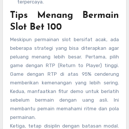
terpercaya.
Tips Menang Bermain
Slot Bet 100
Meskipun permainan slot bersifat acak, ada
beberapa strategi yang bisa diterapkan agar
peluang menang lebih besar. Pertama, pilih
game dengan RTP (Return to Player) tinggi.
Game dengan RTP di atas 95% cenderung
memberikan kemenangan yang lebih sering.
Kedua, manfaatkan fitur demo untuk berlatih
sebelum bermain dengan uang asli. Ini
membantu pemain memahami ritme dan pola
permainan.
Ketiga, tetap disiplin dengan batasan modal.