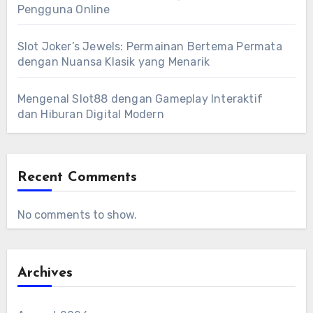
Pengguna Online
Slot Joker’s Jewels: Permainan Bertema Permata
dengan Nuansa Klasik yang Menarik
Mengenal Slot88 dengan Gameplay Interaktif
dan Hiburan Digital Modern
Recent Comments
No comments to show.
Archives