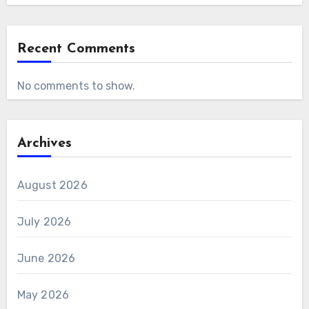
Recent Comments
No comments to show.
Archives
August 2026
July 2026
June 2026
May 2026