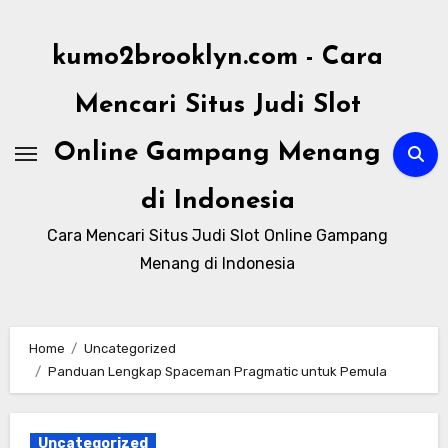
Skip
to
kumo2brooklyn.com - Cara
content
Mencari Situs Judi Slot
Online Gampang Menang
di Indonesia
Cara Mencari Situs Judi Slot Online Gampang
Menang di Indonesia
Home
Uncategorized
Panduan Lengkap Spaceman Pragmatic untuk Pemula
Uncategorized