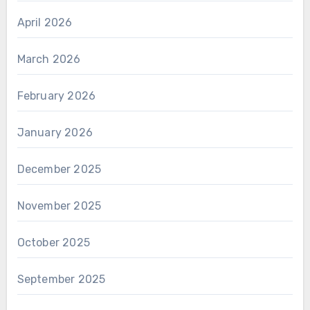
April 2026
March 2026
February 2026
January 2026
December 2025
November 2025
October 2025
September 2025