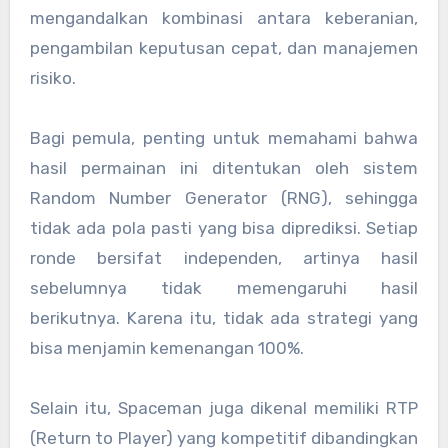
mengandalkan kombinasi antara keberanian,
pengambilan keputusan cepat, dan manajemen
risiko.
Bagi pemula, penting untuk memahami bahwa
hasil permainan ini ditentukan oleh sistem
Random Number Generator (RNG), sehingga
tidak ada pola pasti yang bisa diprediksi. Setiap
ronde bersifat independen, artinya hasil
sebelumnya tidak memengaruhi hasil
berikutnya. Karena itu, tidak ada strategi yang
bisa menjamin kemenangan 100%.
Selain itu, Spaceman juga dikenal memiliki RTP
(Return to Player) yang kompetitif dibandingkan