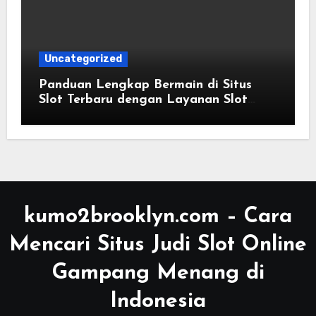
Uncategorized
Panduan Lengkap Bermain di Situs
Slot Terbaru dengan Layanan Slot
Deposit QRIS 5 Ribu
kumo2brooklyn.com – Cara
Mencari Situs Judi Slot Online
Gampang Menang di
Indonesia