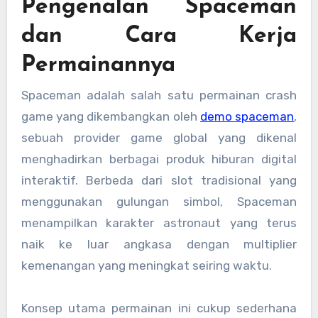
Pengenalan Spaceman
dan Cara Kerja
Permainannya
Spaceman adalah salah satu permainan crash
game yang dikembangkan oleh
demo spaceman
,
sebuah provider game global yang dikenal
menghadirkan berbagai produk hiburan digital
interaktif. Berbeda dari slot tradisional yang
menggunakan gulungan simbol, Spaceman
menampilkan karakter astronaut yang terus
naik ke luar angkasa dengan multiplier
kemenangan yang meningkat seiring waktu.
Konsep utama permainan ini cukup sederhana