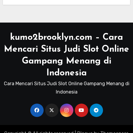
kumo2brooklyn.com – Cara
Mencari Situs Judi Slot Online
Gampang Menang di
Indonesia
Cara Mencari Situs Judi Slot Online Gampang Menang di
Indonesia