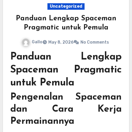
Uncategorized
Panduan Lengkap Spaceman
Pragmatic untuk Pemula
Gallo
May 8, 2026
No Comments
Panduan Lengkap
Spaceman Pragmatic
untuk Pemula
Pengenalan Spaceman
dan Cara Kerja
Permainannya