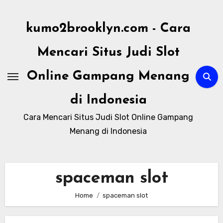
Skip
to
kumo2brooklyn.com - Cara
content
Mencari Situs Judi Slot
Online Gampang Menang
di Indonesia
Cara Mencari Situs Judi Slot Online Gampang
Menang di Indonesia
spaceman slot
Home
spaceman slot