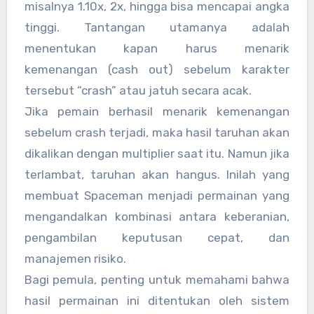
misalnya 1.10x, 2x, hingga bisa mencapai angka
tinggi. Tantangan utamanya adalah
menentukan kapan harus menarik
kemenangan (cash out) sebelum karakter
tersebut “crash” atau jatuh secara acak.
Jika pemain berhasil menarik kemenangan
sebelum crash terjadi, maka hasil taruhan akan
dikalikan dengan multiplier saat itu. Namun jika
terlambat, taruhan akan hangus. Inilah yang
membuat Spaceman menjadi permainan yang
mengandalkan kombinasi antara keberanian,
pengambilan keputusan cepat, dan
manajemen risiko.
Bagi pemula, penting untuk memahami bahwa
hasil permainan ini ditentukan oleh sistem