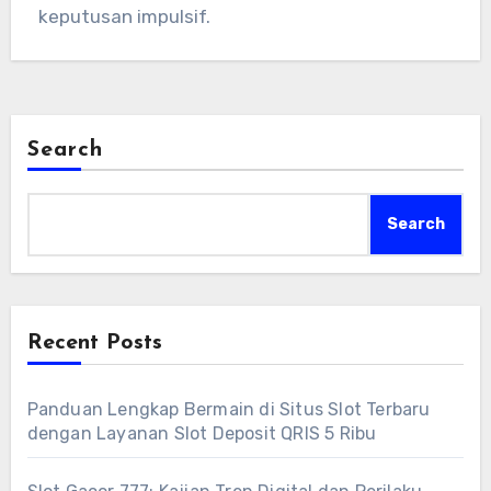
keputusan impulsif.
Search
Search
Recent Posts
Panduan Lengkap Bermain di Situs Slot Terbaru
dengan Layanan Slot Deposit QRIS 5 Ribu