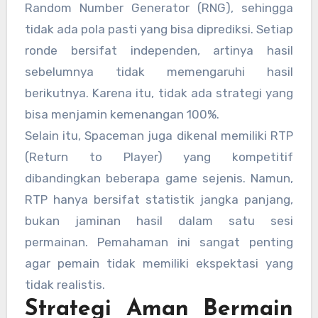
Random Number Generator (RNG), sehingga
tidak ada pola pasti yang bisa diprediksi. Setiap
ronde bersifat independen, artinya hasil
sebelumnya tidak memengaruhi hasil
berikutnya. Karena itu, tidak ada strategi yang
bisa menjamin kemenangan 100%.
Selain itu, Spaceman juga dikenal memiliki RTP
(Return to Player) yang kompetitif
dibandingkan beberapa game sejenis. Namun,
RTP hanya bersifat statistik jangka panjang,
bukan jaminan hasil dalam satu sesi
permainan. Pemahaman ini sangat penting
agar pemain tidak memiliki ekspektasi yang
tidak realistis.
Strategi Aman Bermain