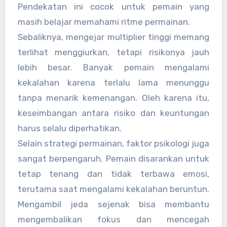
Pendekatan ini cocok untuk pemain yang
masih belajar memahami ritme permainan.
Sebaliknya, mengejar multiplier tinggi memang
terlihat menggiurkan, tetapi risikonya jauh
lebih besar. Banyak pemain mengalami
kekalahan karena terlalu lama menunggu
tanpa menarik kemenangan. Oleh karena itu,
keseimbangan antara risiko dan keuntungan
harus selalu diperhatikan.
Selain strategi permainan, faktor psikologi juga
sangat berpengaruh. Pemain disarankan untuk
tetap tenang dan tidak terbawa emosi,
terutama saat mengalami kekalahan beruntun.
Mengambil jeda sejenak bisa membantu
mengembalikan fokus dan mencegah