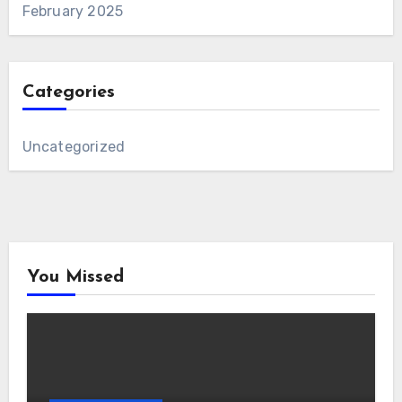
February 2025
Categories
Uncategorized
You Missed