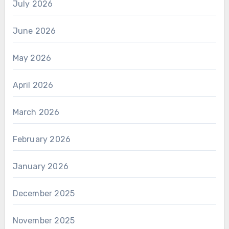
July 2026
June 2026
May 2026
April 2026
March 2026
February 2026
January 2026
December 2025
November 2025