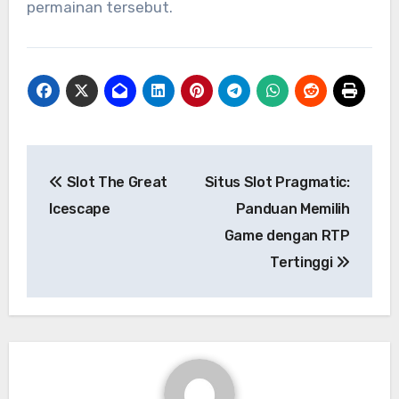
permainan tersebut.
Post
Slot The Great
Situs Slot Pragmatic:
navigation
Icescape
Panduan Memilih
Game dengan RTP
Tertinggi