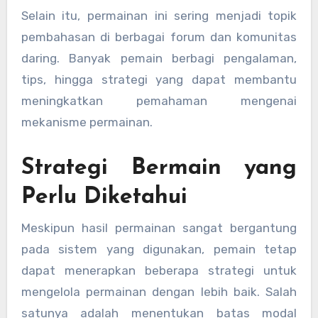
Selain itu, permainan ini sering menjadi topik
pembahasan di berbagai forum dan komunitas
daring. Banyak pemain berbagi pengalaman,
tips, hingga strategi yang dapat membantu
meningkatkan pemahaman mengenai
mekanisme permainan.
Strategi Bermain yang
Perlu Diketahui
Meskipun hasil permainan sangat bergantung
pada sistem yang digunakan, pemain tetap
dapat menerapkan beberapa strategi untuk
mengelola permainan dengan lebih baik. Salah
satunya adalah menentukan batas modal