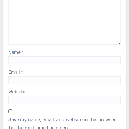
Name
*
Email
*
Website
Save my name, email, and website in this browser
for the next time I comment.