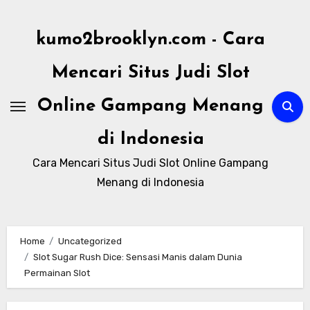
Skip
to
kumo2brooklyn.com - Cara
content
Mencari Situs Judi Slot
Online Gampang Menang
di Indonesia
Cara Mencari Situs Judi Slot Online Gampang
Menang di Indonesia
Home
Uncategorized
Slot Sugar Rush Dice: Sensasi Manis dalam Dunia
Permainan Slot