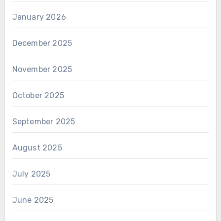
January 2026
December 2025
November 2025
October 2025
September 2025
August 2025
July 2025
June 2025