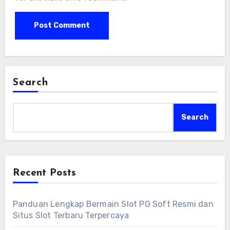
Search
Search
Recent Posts
Panduan Lengkap Bermain Slot PG Soft Resmi dan
Situs Slot Terbaru Terpercaya