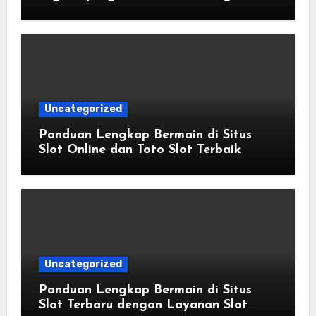
Uncategorized
Panduan Lengkap Bermain di Situs
Slot Online dan Toto Slot Terbaik
Uncategorized
Panduan Lengkap Bermain di Situs
Slot Terbaru dengan Layanan Slot