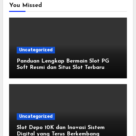
You Missed
Uncategorized
Panduan Lengkap Bermain Slot PG
Soft Resmi dan Situs Slot Terbaru
Terpercaya
Uncategorized
Slot Depo 10K dan Inovasi Sistem
Digital yang Terus Berkembang