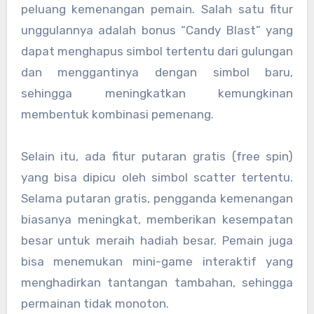
peluang kemenangan pemain. Salah satu fitur
unggulannya adalah bonus “Candy Blast” yang
dapat menghapus simbol tertentu dari gulungan
dan menggantinya dengan simbol baru,
sehingga meningkatkan kemungkinan
membentuk kombinasi pemenang.
Selain itu, ada fitur putaran gratis (free spin)
yang bisa dipicu oleh simbol scatter tertentu.
Selama putaran gratis, pengganda kemenangan
biasanya meningkat, memberikan kesempatan
besar untuk meraih hadiah besar. Pemain juga
bisa menemukan mini-game interaktif yang
menghadirkan tantangan tambahan, sehingga
permainan tidak monoton.