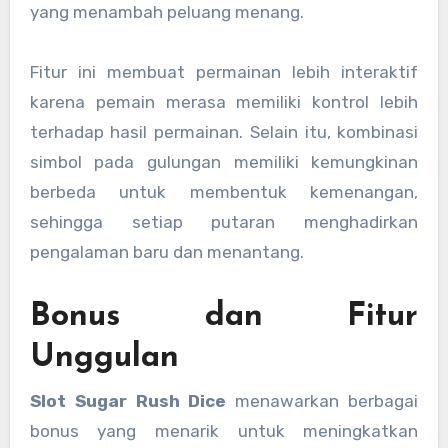
yang menambah peluang menang.
Fitur ini membuat permainan lebih interaktif
karena pemain merasa memiliki kontrol lebih
terhadap hasil permainan. Selain itu, kombinasi
simbol pada gulungan memiliki kemungkinan
berbeda untuk membentuk kemenangan,
sehingga setiap putaran menghadirkan
pengalaman baru dan menantang.
Bonus dan Fitur
Unggulan
Slot Sugar Rush Dice
menawarkan berbagai
bonus yang menarik untuk meningkatkan