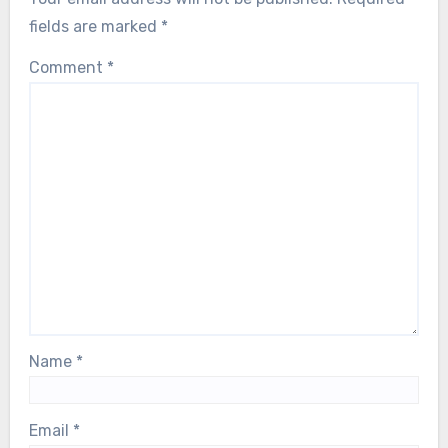
fields are marked
*
Comment
*
Name
*
Email
*