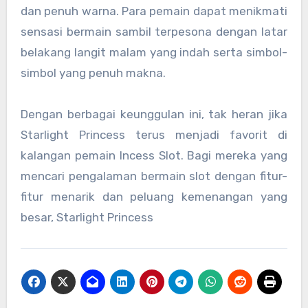
dan penuh warna. Para pemain dapat menikmati
sensasi bermain sambil terpesona dengan latar
belakang langit malam yang indah serta simbol-
simbol yang penuh makna.
Dengan berbagai keunggulan ini, tak heran jika
Starlight Princess terus menjadi favorit di
kalangan pemain Incess Slot. Bagi mereka yang
mencari pengalaman bermain slot dengan fitur-
fitur menarik dan peluang kemenangan yang
besar, Starlight Princess