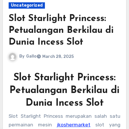
Uncategorized
Slot Starlight Princess:
Petualangan Berkilau di
Dunia Incess Slot
By
Gallo
March 28, 2025
Slot Starlight Princess:
Petualangan Berkilau di
Dunia Incess Slot
Slot Starlight Princess merupakan salah satu
permainan mesin
jkoshermarket
slot yang