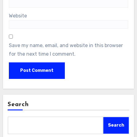
Website
Save my name, email, and website in this browser
for the next time I comment.
Search
Search