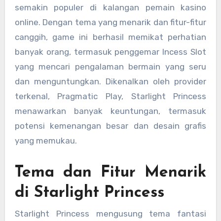
semakin populer di kalangan pemain kasino
online. Dengan tema yang menarik dan fitur-fitur
canggih, game ini berhasil memikat perhatian
banyak orang, termasuk penggemar Incess Slot
yang mencari pengalaman bermain yang seru
dan menguntungkan. Dikenalkan oleh provider
terkenal, Pragmatic Play, Starlight Princess
menawarkan banyak keuntungan, termasuk
potensi kemenangan besar dan desain grafis
yang memukau.
Tema dan Fitur Menarik
di Starlight Princess
Starlight Princess mengusung tema fantasi