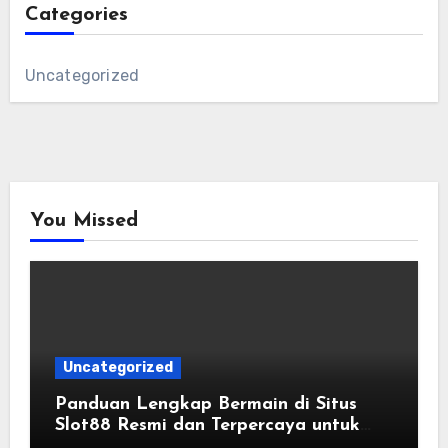
Categories
Uncategorized
You Missed
Uncategorized
Panduan Lengkap Bermain di Situs
Slot88 Resmi dan Terpercaya untuk
Kemenangan Maksimal