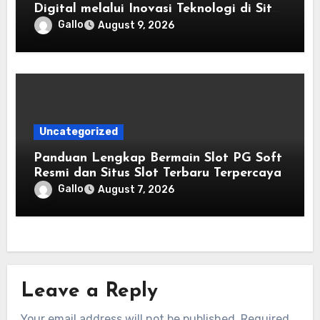
Digital melalui Inovasi Teknologi di Situs
Slot 4D Gacor Resmi
Gallo
August 9, 2026
Uncategorized
Panduan Lengkap Bermain Slot PG Soft
Resmi dan Situs Slot Terbaru Terpercaya
Gallo
August 7, 2026
Leave a Reply
Your email address will not be published.
Required