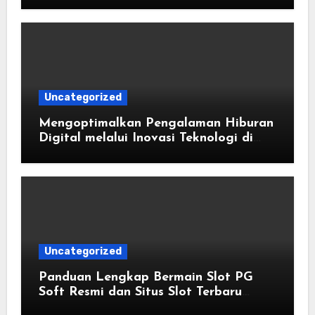
Uncategorized
Mengoptimalkan Pengalaman Hiburan
Digital melalui Inovasi Teknologi di
Situs Slot 4D Gacor Resmi
Uncategorized
Panduan Lengkap Bermain Slot PG
Soft Resmi dan Situs Slot Terbaru
Terpercaya