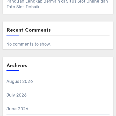
Panduan Lengkap Bermain di Situs Slot Online dan
Toto Slot Terbaik
Recent Comments
No comments to show.
Archives
August 2026
July 2026
June 2026