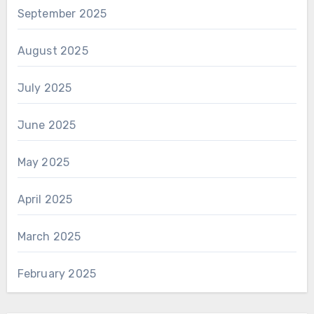
September 2025
August 2025
July 2025
June 2025
May 2025
April 2025
March 2025
February 2025