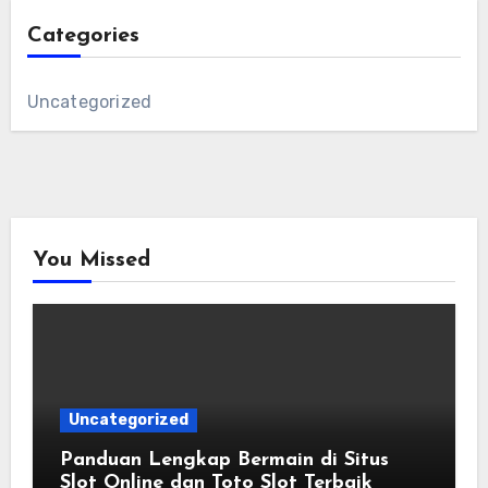
Categories
Uncategorized
You Missed
Uncategorized
Panduan Lengkap Bermain di Situs
Slot Online dan Toto Slot Terbaik