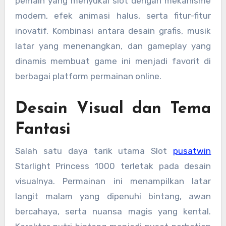
pemain yang menyukai slot dengan mekanisme
modern, efek animasi halus, serta fitur-fitur
inovatif. Kombinasi antara desain grafis, musik
latar yang menenangkan, dan gameplay yang
dinamis membuat game ini menjadi favorit di
berbagai platform permainan online.
Desain Visual dan Tema
Fantasi
Salah satu daya tarik utama Slot
pusatwin
Starlight Princess 1000 terletak pada desain
visualnya. Permainan ini menampilkan latar
langit malam yang dipenuhi bintang, awan
bercahaya, serta nuansa magis yang kental.