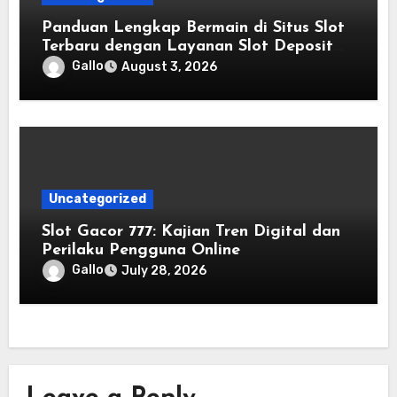
Panduan Lengkap Bermain di Situs Slot
Terbaru dengan Layanan Slot Deposit
QRIS 5 Ribu
Gallo
August 3, 2026
Uncategorized
Slot Gacor 777: Kajian Tren Digital dan
Perilaku Pengguna Online
Gallo
July 28, 2026