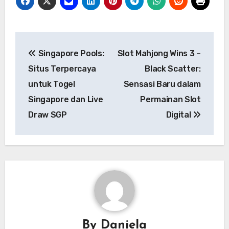
Post
Singapore Pools:
Slot Mahjong Wins 3 –
navigation
Situs Terpercaya
Black Scatter:
untuk Togel
Sensasi Baru dalam
Singapore dan Live
Permainan Slot
Draw SGP
Digital
By
Daniela