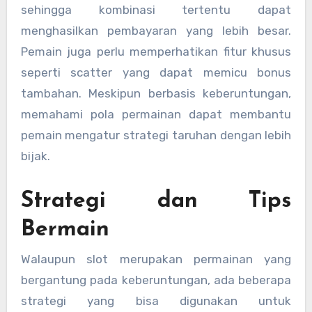
sehingga kombinasi tertentu dapat
menghasilkan pembayaran yang lebih besar.
Pemain juga perlu memperhatikan fitur khusus
seperti scatter yang dapat memicu bonus
tambahan. Meskipun berbasis keberuntungan,
memahami pola permainan dapat membantu
pemain mengatur strategi taruhan dengan lebih
bijak.
Strategi dan Tips
Bermain
Walaupun slot merupakan permainan yang
bergantung pada keberuntungan, ada beberapa
strategi yang bisa digunakan untuk