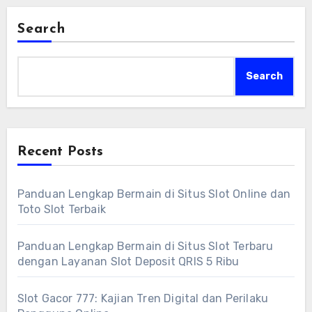
Search
Search
Recent Posts
Panduan Lengkap Bermain di Situs Slot Online dan
Toto Slot Terbaik
Panduan Lengkap Bermain di Situs Slot Terbaru
dengan Layanan Slot Deposit QRIS 5 Ribu
Slot Gacor 777: Kajian Tren Digital dan Perilaku