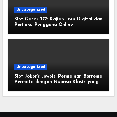
Uncategorized
Slot Gacor 777: Kajian Tren Digital dan
Perilaku Pengguna Online
Uncategorized
Slot Joker’s Jewels: Permainan Bertema
Permata dengan Nuansa Klasik yang
Menarik