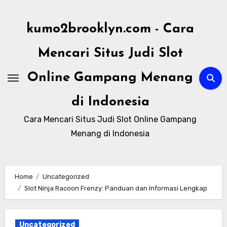
Skip
to
kumo2brooklyn.com - Cara
content
Mencari Situs Judi Slot
Online Gampang Menang
di Indonesia
Cara Mencari Situs Judi Slot Online Gampang
Menang di Indonesia
Home
Uncategorized
Slot Ninja Racoon Frenzy: Panduan dan Informasi Lengkap
Uncategorized