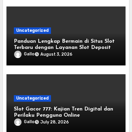
Uncategorized
Panduan Lengkap Bermain di Situs Slot
Terbaru dengan Layanan Slot Deposit
QRIS 5 Ribu
Gallo
August 3, 2026
Uncategorized
Slot Gacor 777: Kajian Tren Digital dan
Perilaku Pengguna Online
Gallo
July 28, 2026