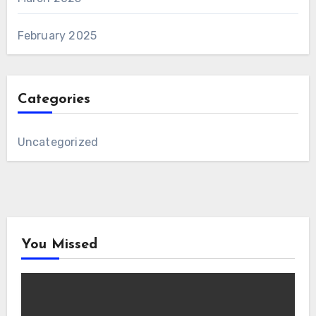
February 2025
Categories
Uncategorized
You Missed