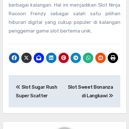
berbagai kalangan. Hal ini menjadikan Slot Ninja
Racoon Frenzy sebagai salah satu pilihan
hiburan digital yang cukup populer di kalangan
penggemar game slot bertema unik.
Post
Slot Sugar Rush
Slot Sweet Bonanza
navigation
Super Scatter
di Langkawi