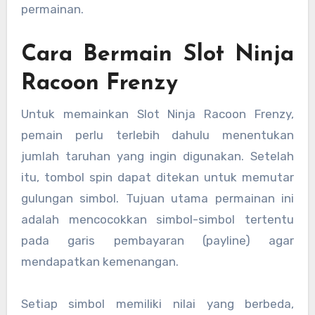
permainan.
Cara Bermain Slot Ninja
Racoon Frenzy
Untuk memainkan Slot Ninja Racoon Frenzy,
pemain perlu terlebih dahulu menentukan
jumlah taruhan yang ingin digunakan. Setelah
itu, tombol spin dapat ditekan untuk memutar
gulungan simbol. Tujuan utama permainan ini
adalah mencocokkan simbol-simbol tertentu
pada garis pembayaran (payline) agar
mendapatkan kemenangan.
Setiap simbol memiliki nilai yang berbeda,