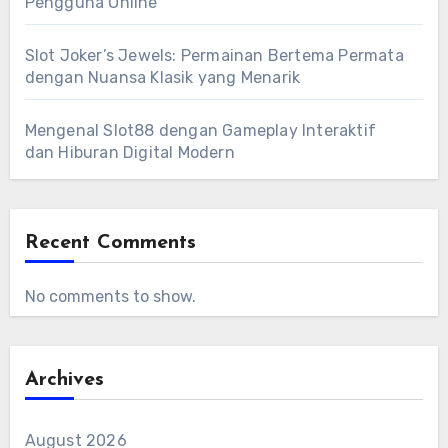
Pengguna Online
Slot Joker’s Jewels: Permainan Bertema Permata
dengan Nuansa Klasik yang Menarik
Mengenal Slot88 dengan Gameplay Interaktif
dan Hiburan Digital Modern
Recent Comments
No comments to show.
Archives
August 2026