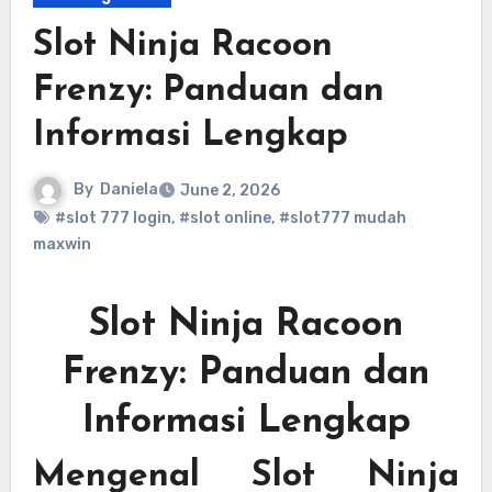
Slot Ninja Racoon
Frenzy: Panduan dan
Informasi Lengkap
By
Daniela
June 2, 2026
#slot 777 login
,
#slot online
,
#slot777 mudah
maxwin
Slot Ninja Racoon
Frenzy: Panduan dan
Informasi Lengkap
Mengenal Slot Ninja