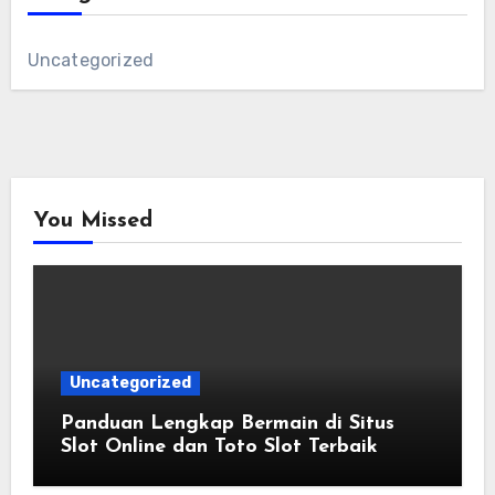
Uncategorized
You Missed
Uncategorized
Panduan Lengkap Bermain di Situs
Slot Online dan Toto Slot Terbaik