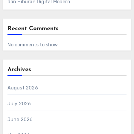
dan Hiburan Digital Modern
Recent Comments
No comments to show.
Archives
August 2026
July 2026
June 2026