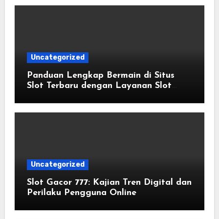
Uncategorized
Panduan Lengkap Bermain di Situs
Slot Terbaru dengan Layanan Slot
Deposit QRIS 5 Ribu
Uncategorized
Slot Gacor 777: Kajian Tren Digital dan
Perilaku Pengguna Online