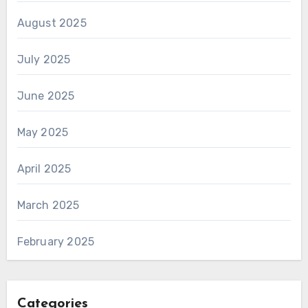
August 2025
July 2025
June 2025
May 2025
April 2025
March 2025
February 2025
Categories