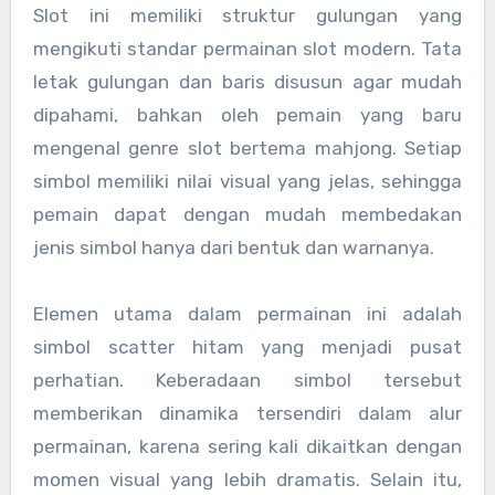
Slot ini memiliki struktur gulungan yang
mengikuti standar permainan slot modern. Tata
letak gulungan dan baris disusun agar mudah
dipahami, bahkan oleh pemain yang baru
mengenal genre slot bertema mahjong. Setiap
simbol memiliki nilai visual yang jelas, sehingga
pemain dapat dengan mudah membedakan
jenis simbol hanya dari bentuk dan warnanya.
Elemen utama dalam permainan ini adalah
simbol scatter hitam yang menjadi pusat
perhatian. Keberadaan simbol tersebut
memberikan dinamika tersendiri dalam alur
permainan, karena sering kali dikaitkan dengan
momen visual yang lebih dramatis. Selain itu,