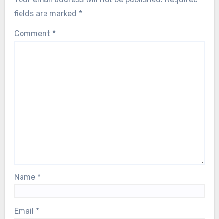
fields are marked
*
Comment
*
Name
*
Email
*