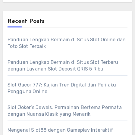
Recent Posts
Panduan Lengkap Bermain di Situs Slot Online dan
Toto Slot Terbaik
Panduan Lengkap Bermain di Situs Slot Terbaru
dengan Layanan Slot Deposit QRIS 5 Ribu
Slot Gacor 777: Kajian Tren Digital dan Perilaku
Pengguna Online
Slot Joker’s Jewels: Permainan Bertema Permata
dengan Nuansa Klasik yang Menarik
Mengenal Slot88 dengan Gameplay Interaktif