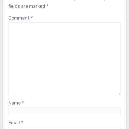
fields are marked
*
Comment
*
Name
*
Email
*