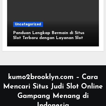
Uncategorized
Panduan Lengkap Bermain di Situs
Slot Terbaru dengan Layanan Slot
Deposit QRIS 5 Ribu
kumo2brooklyn.com – Cara
Mencari Situs Judi Slot Online
Gampang Menang di
Indonesia