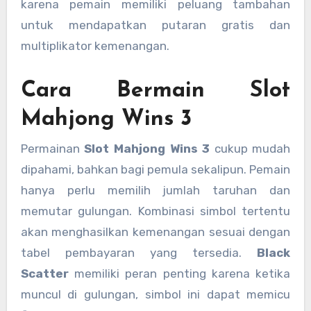
karena pemain memiliki peluang tambahan
untuk mendapatkan putaran gratis dan
multiplikator kemenangan.
Cara Bermain Slot
Mahjong Wins 3
Permainan
Slot Mahjong Wins 3
cukup mudah
dipahami, bahkan bagi pemula sekalipun. Pemain
hanya perlu memilih jumlah taruhan dan
memutar gulungan. Kombinasi simbol tertentu
akan menghasilkan kemenangan sesuai dengan
tabel pembayaran yang tersedia.
Black
Scatter
memiliki peran penting karena ketika
muncul di gulungan, simbol ini dapat memicu