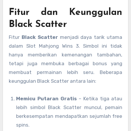
Fitur dan Keunggulan
Black Scatter
Fitur
Black Scatter
menjadi daya tarik utama
dalam Slot Mahjong Wins 3. Simbol ini tidak
hanya memberikan kemenangan tambahan,
tetapi juga membuka berbagai bonus yang
membuat permainan lebih seru. Beberapa
keunggulan Black Scatter antara lain:
Memicu Putaran Gratis
– Ketika tiga atau
lebih simbol Black Scatter muncul, pemain
berkesempatan mendapatkan sejumlah free
spins.