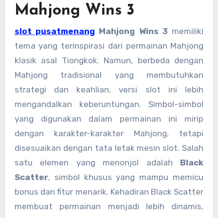
Mahjong Wins 3
slot pusatmenang
Mahjong Wins 3
memiliki
tema yang terinspirasi dari permainan Mahjong
klasik asal Tiongkok. Namun, berbeda dengan
Mahjong tradisional yang membutuhkan
strategi dan keahlian, versi slot ini lebih
mengandalkan keberuntungan. Simbol-simbol
yang digunakan dalam permainan ini mirip
dengan karakter-karakter Mahjong, tetapi
disesuaikan dengan tata letak mesin slot. Salah
satu elemen yang menonjol adalah
Black
Scatter
, simbol khusus yang mampu memicu
bonus dan fitur menarik. Kehadiran Black Scatter
membuat permainan menjadi lebih dinamis,