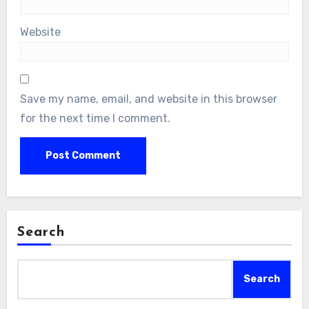
Website
Save my name, email, and website in this browser
for the next time I comment.
Search
Search