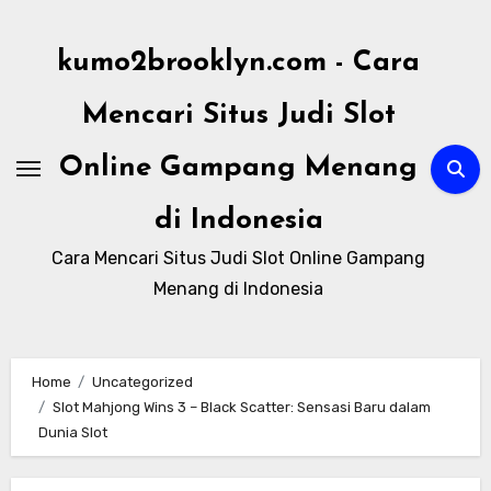
Skip
to
kumo2brooklyn.com - Cara
content
Mencari Situs Judi Slot
Online Gampang Menang
di Indonesia
Cara Mencari Situs Judi Slot Online Gampang
Menang di Indonesia
Home
Uncategorized
Slot Mahjong Wins 3 – Black Scatter: Sensasi Baru dalam
Dunia Slot