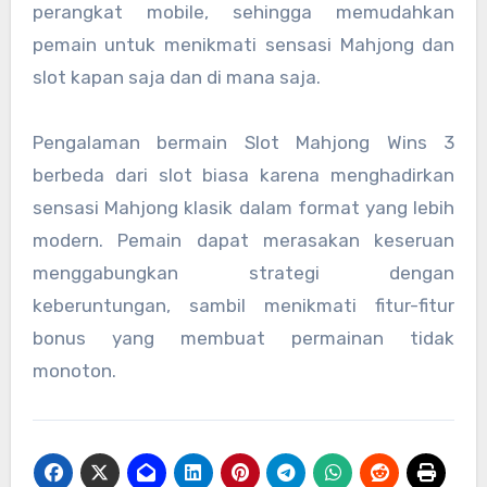
perangkat mobile, sehingga memudahkan
pemain untuk menikmati sensasi Mahjong dan
slot kapan saja dan di mana saja.
Pengalaman bermain Slot Mahjong Wins 3
berbeda dari slot biasa karena menghadirkan
sensasi Mahjong klasik dalam format yang lebih
modern. Pemain dapat merasakan keseruan
menggabungkan strategi dengan
keberuntungan, sambil menikmati fitur-fitur
bonus yang membuat permainan tidak
monoton.