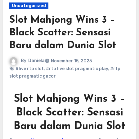
Uncategorized
Slot Mahjong Wins 3 –
Black Scatter: Sensasi
Baru dalam Dunia Slot
By
Daniela
November 15, 2025
#live rtp slot
,
#rtp live slot pragmatic play
,
#rtp
slot pragmatic gacor
Slot Mahjong Wins 3 –
Black Scatter: Sensasi
Baru dalam Dunia Slot