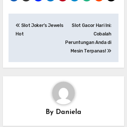
Post
Slot Joker’s Jewels
Slot Gacor Hari Ini:
navigation
Hot
Cobalah
Peruntungan Anda di
Mesin Terpanas!
By
Daniela