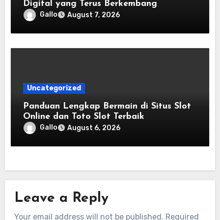
Digital yang Terus Berkembang
Gallo
August 7, 2026
Uncategorized
Panduan Lengkap Bermain di Situs Slot
Online dan Toto Slot Terbaik
Gallo
August 6, 2026
Leave a Reply
Your email address will not be published.
Required