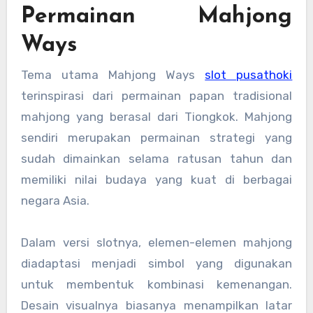
Permainan Mahjong
Ways
Tema utama Mahjong Ways
slot pusathoki
terinspirasi dari permainan papan tradisional
mahjong yang berasal dari Tiongkok. Mahjong
sendiri merupakan permainan strategi yang
sudah dimainkan selama ratusan tahun dan
memiliki nilai budaya yang kuat di berbagai
negara Asia.
Dalam versi slotnya, elemen-elemen mahjong
diadaptasi menjadi simbol yang digunakan
untuk membentuk kombinasi kemenangan.
Desain visualnya biasanya menampilkan latar