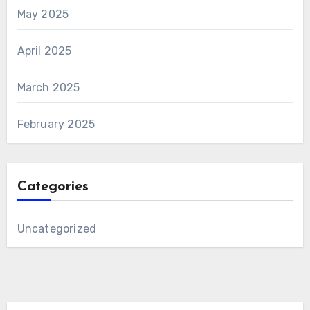
May 2025
April 2025
March 2025
February 2025
Categories
Uncategorized