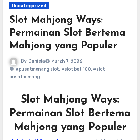
Uncategorized
Slot Mahjong Ways:
Permainan Slot Bertema
Mahjong yang Populer
By
Daniela
March 7, 2026
#pusatmenang slot
,
#slot bet 100
,
#slot
pusatmenang
Slot Mahjong Ways:
Permainan Slot Bertema
Mahjong yang Populer