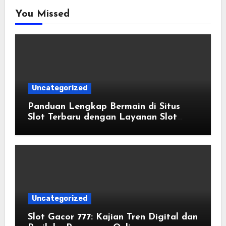
You Missed
Uncategorized
Panduan Lengkap Bermain di Situs
Slot Terbaru dengan Layanan Slot
Deposit QRIS 5 Ribu
Uncategorized
Slot Gacor 777: Kajian Tren Digital dan