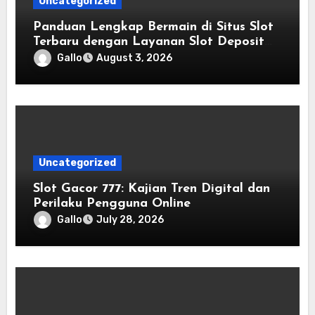
Uncategorized
Panduan Lengkap Bermain di Situs Slot
Terbaru dengan Layanan Slot Deposit
QRIS 5 Ribu
Gallo
August 3, 2026
Uncategorized
Slot Gacor 777: Kajian Tren Digital dan
Perilaku Pengguna Online
Gallo
July 28, 2026