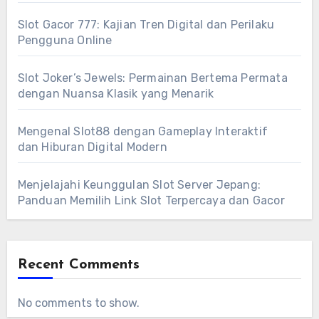
Slot Gacor 777: Kajian Tren Digital dan Perilaku
Pengguna Online
Slot Joker’s Jewels: Permainan Bertema Permata
dengan Nuansa Klasik yang Menarik
Mengenal Slot88 dengan Gameplay Interaktif
dan Hiburan Digital Modern
Menjelajahi Keunggulan Slot Server Jepang:
Panduan Memilih Link Slot Terpercaya dan Gacor
Recent Comments
No comments to show.