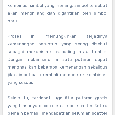
kombinasi simbol yang menang, simbol tersebut
akan menghilang dan digantikan oleh simbol
baru.
Proses ini memungkinkan terjadinya
kemenangan beruntun yang sering disebut
sebagai mekanisme cascading atau tumble.
Dengan mekanisme ini, satu putaran dapat
menghasilkan beberapa kemenangan sekaligus
jika simbol baru kembali membentuk kombinasi
yang sesuai.
Selain itu, terdapat juga fitur putaran gratis
yang biasanya dipicu oleh simbol scatter. Ketika
pemain berhasil mendapatkan sejumlah scatter