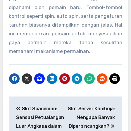
dipahami oleh pemain baru. Tombol-tombol
kontrol seperti spin, auto spin, serta pengaturan
taruhan biasanya ditampilkan dengan jelas. Hal
ini memudahkan pemain untuk menyesuaikan
gaya bermain mereka tanpa kesulitan
memahami mekanisme permainan.
Post
Slot Spaceman:
Slot Server Kamboja:
navigation
Sensasi Petualangan
Mengapa Banyak
Luar Angkasa dalam
Diperbincangkan?