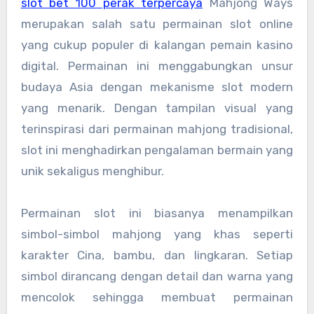
slot bet 100 perak terpercaya
Mahjong Ways
merupakan salah satu permainan slot online
yang cukup populer di kalangan pemain kasino
digital. Permainan ini menggabungkan unsur
budaya Asia dengan mekanisme slot modern
yang menarik. Dengan tampilan visual yang
terinspirasi dari permainan mahjong tradisional,
slot ini menghadirkan pengalaman bermain yang
unik sekaligus menghibur.
Permainan slot ini biasanya menampilkan
simbol-simbol mahjong yang khas seperti
karakter Cina, bambu, dan lingkaran. Setiap
simbol dirancang dengan detail dan warna yang
mencolok sehingga membuat permainan