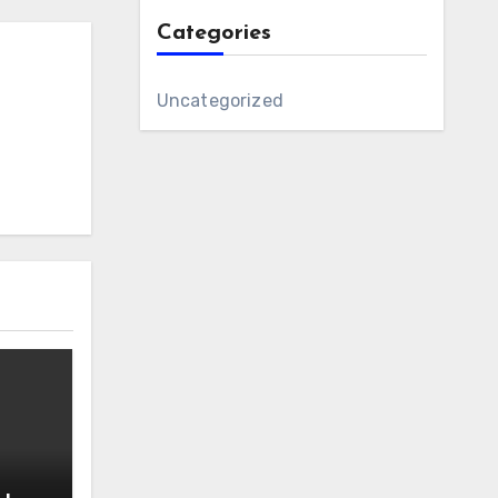
Categories
Uncategorized