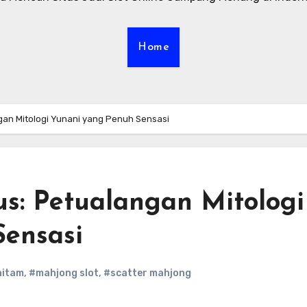
Home
gan Mitologi Yunani yang Penuh Sensasi
us: Petualangan Mitologi
Sensasi
hitam
,
#mahjong slot
,
#scatter mahjong