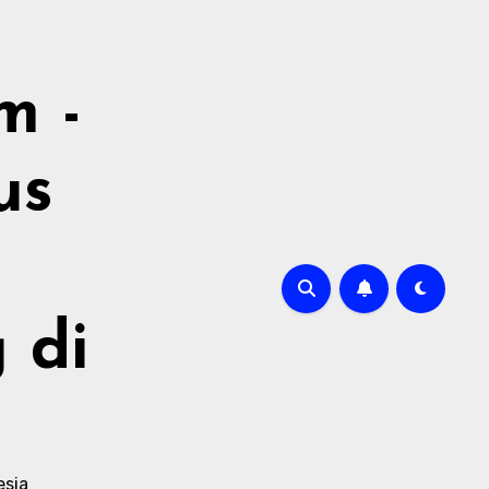
m -
us
 di
esia