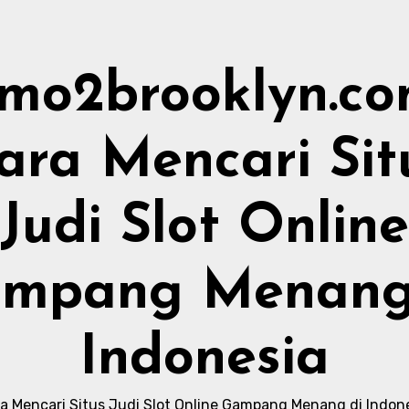
mo2brooklyn.co
ara Mencari Sit
Judi Slot Online
mpang Menang
Indonesia
a Mencari Situs Judi Slot Online Gampang Menang di Indon