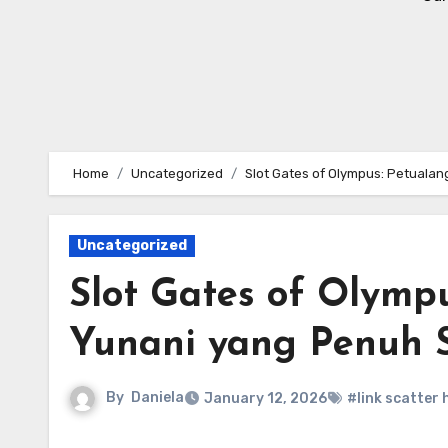
Home
Uncategorized
Slot Gates of Olympus: Petualan
Uncategorized
Slot Gates of Olymp
Yunani yang Penuh 
By
Daniela
January 12, 2026
#link scatter 