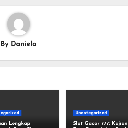
By
Daniela
egorized
Uncategorized
uan Lengkap
Slot Gacor 777: Kajian