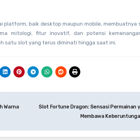
bagai platform, baik desktop maupun mobile, membuatnya
a mitologi, fitur inovatif, dan potensi kemenanga
 satu slot yang terus diminati hingga saat ini.
uh Warna
Slot Fortune Dragon: Sensasi Permainan 
Membawa Keberuntung