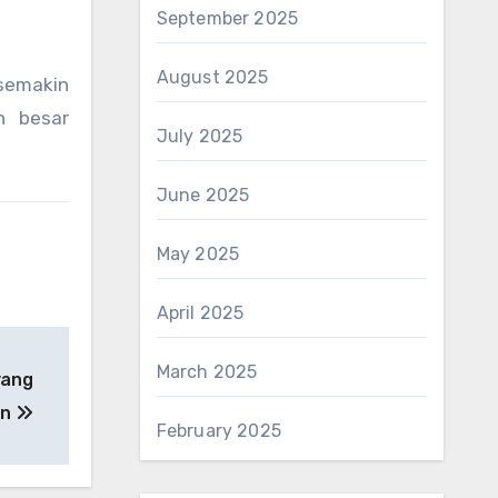
September 2025
August 2025
 semakin
n besar
July 2025
June 2025
May 2025
April 2025
March 2025
yang
an
February 2025