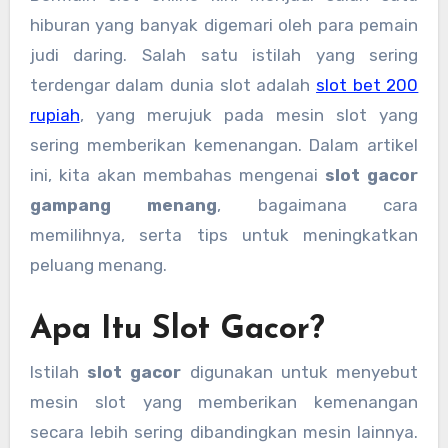
hiburan yang banyak digemari oleh para pemain
judi daring. Salah satu istilah yang sering
terdengar dalam dunia slot adalah
slot bet 200
rupiah
, yang merujuk pada mesin slot yang
sering memberikan kemenangan. Dalam artikel
ini, kita akan membahas mengenai
slot gacor
gampang menang
, bagaimana cara
memilihnya, serta tips untuk meningkatkan
peluang menang.
Apa Itu Slot Gacor?
Istilah
slot gacor
digunakan untuk menyebut
mesin slot yang memberikan kemenangan
secara lebih sering dibandingkan mesin lainnya.