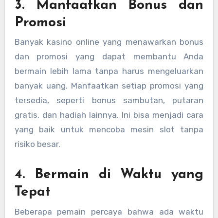
3.
Manfaatkan Bonus dan
Promosi
Banyak kasino online yang menawarkan bonus
dan promosi yang dapat membantu Anda
bermain lebih lama tanpa harus mengeluarkan
banyak uang. Manfaatkan setiap promosi yang
tersedia, seperti bonus sambutan, putaran
gratis, dan hadiah lainnya. Ini bisa menjadi cara
yang baik untuk mencoba mesin slot tanpa
risiko besar.
4.
Bermain di Waktu yang
Tepat
Beberapa pemain percaya bahwa ada waktu