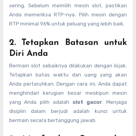
sering. Sebelum memilih mesin slot, pastikan
Anda memeriksa RTP-nya. Pilih mesin dengan
RTP minimal 96% untuk peluang yang lebih baik.
2.
Tetapkan Batasan untuk
Diri Anda
Bermain slot sebaiknya dilakukan dengan bijak.
Tetapkan batas waktu dan uang yang akan
Anda pertaruhkan. Dengan cara ini, Anda dapat
menghindari kerugian besar meskipun mesin
yang Anda pilih adalah
slot gacor
. Menjaga
disiplin dalam berjudi adalah kunci untuk
bermain secara bertanggung jawab.