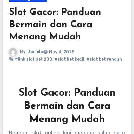
Slot Gacor: Panduan
Bermain dan Cara
Menang Mudah
By
Daniela
May 4, 2025
#link slot bet 200
,
#slot bet kecil
,
#slot bet rendah
Slot Gacor: Panduan
Bermain dan Cara
Menang Mudah
Bermain slot online kini menjadi salah satu