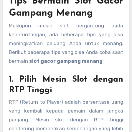
Tips Bermain Slot Gacor
Gampang Menang
Meskipun mesin slot bergantung pada
keberuntungan, ada beberapa tips yang bisa
meningkatkan peluang Anda untuk menang.
Berikut beberapa tips yang bisa Anda coba saat
bermain
slot gacor gampang menang
:
1.
Pilih Mesin Slot dengan
RTP Tinggi
RTP (Return to Player) adalah persentase uang
yang kembali kepada pemain dalam jangka
panjang. Mesin slot dengan RTP tinggi
cenderung memberikan kemenangan yang lebih