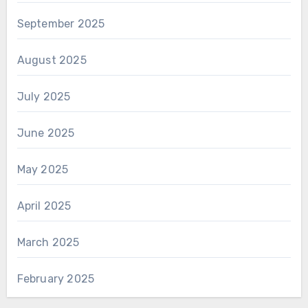
September 2025
August 2025
July 2025
June 2025
May 2025
April 2025
March 2025
February 2025