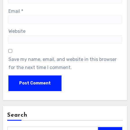
Email
*
Website
Save my name, email, and website in this browser
for the next time I comment.
Search