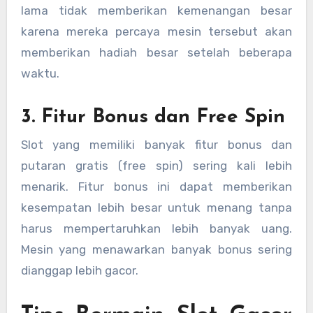
lama tidak memberikan kemenangan besar
karena mereka percaya mesin tersebut akan
memberikan hadiah besar setelah beberapa
waktu.
3.
Fitur Bonus dan Free Spin
Slot yang memiliki banyak fitur bonus dan
putaran gratis (free spin) sering kali lebih
menarik. Fitur bonus ini dapat memberikan
kesempatan lebih besar untuk menang tanpa
harus mempertaruhkan lebih banyak uang.
Mesin yang menawarkan banyak bonus sering
dianggap lebih gacor.