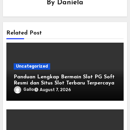
By
Daniela
Related Post
Uncategorized
Panduan Lengkap Bermain Slot PG Soft
Resmi dan Situs Slot Terbaru Terpercaya
Gallo
August 7, 2026