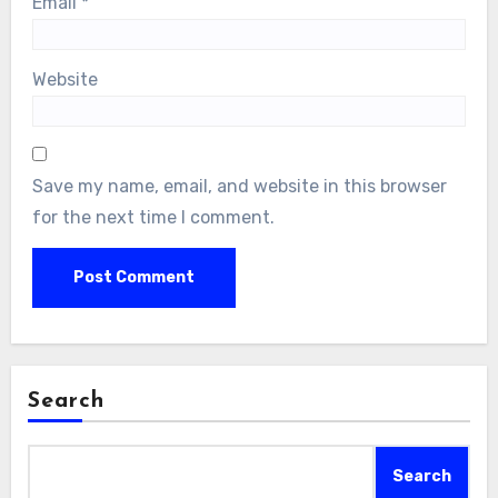
Email
*
Website
Save my name, email, and website in this browser
for the next time I comment.
Search
Search