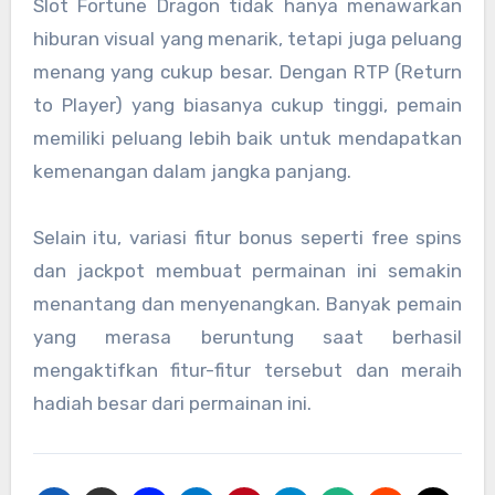
Slot Fortune Dragon tidak hanya menawarkan
hiburan visual yang menarik, tetapi juga peluang
menang yang cukup besar. Dengan RTP (Return
to Player) yang biasanya cukup tinggi, pemain
memiliki peluang lebih baik untuk mendapatkan
kemenangan dalam jangka panjang.
Selain itu, variasi fitur bonus seperti free spins
dan jackpot membuat permainan ini semakin
menantang dan menyenangkan. Banyak pemain
yang merasa beruntung saat berhasil
mengaktifkan fitur-fitur tersebut dan meraih
hadiah besar dari permainan ini.