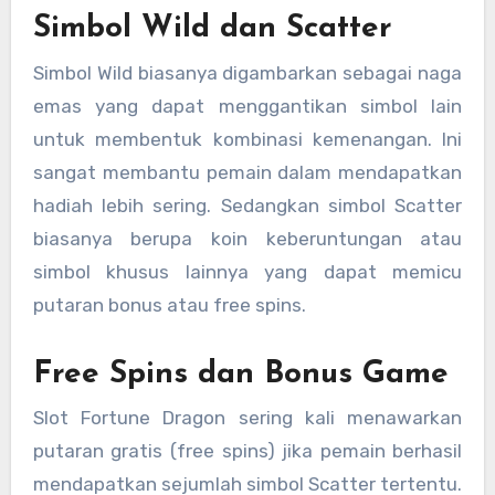
Simbol Wild dan Scatter
Simbol Wild biasanya digambarkan sebagai naga
emas yang dapat menggantikan simbol lain
untuk membentuk kombinasi kemenangan. Ini
sangat membantu pemain dalam mendapatkan
hadiah lebih sering. Sedangkan simbol Scatter
biasanya berupa koin keberuntungan atau
simbol khusus lainnya yang dapat memicu
putaran bonus atau free spins.
Free Spins dan Bonus Game
Slot Fortune Dragon sering kali menawarkan
putaran gratis (free spins) jika pemain berhasil
mendapatkan sejumlah simbol Scatter tertentu.