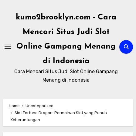
Skip
to
kumo2brooklyn.com - Cara
content
Mencari Situs Judi Slot
Online Gampang Menang
di Indonesia
Cara Mencari Situs Judi Slot Online Gampang
Menang di Indonesia
Home
Uncategorized
Slot Fortune Dragon: Permainan Slot yang Penuh
Keberuntungan