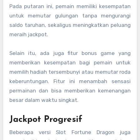
Pada putaran ini, pemain memiliki kesempatan
untuk memutar gulungan tanpa mengurangi
saldo taruhan, sekaligus meningkatkan peluang
meraih jackpot.
Selain itu, ada juga fitur bonus game yang
memberikan kesempatan bagi pemain untuk
memilih hadiah tersembunyi atau memutar roda
keberuntungan. Fitur ini menambah sensasi
permainan dan bisa memberikan kemenangan
besar dalam waktu singkat.
Jackpot Progresif
Beberapa versi Slot Fortune Dragon juga