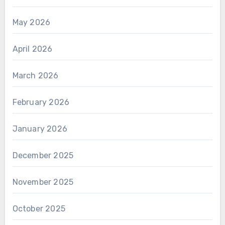
May 2026
April 2026
March 2026
February 2026
January 2026
December 2025
November 2025
October 2025