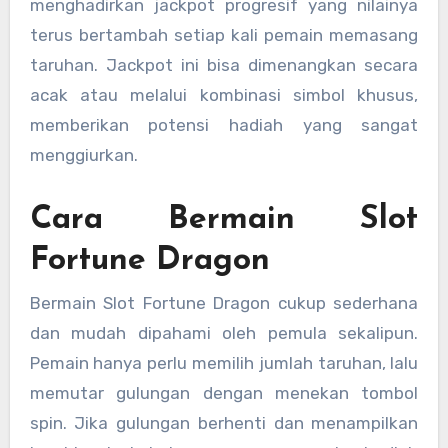
menghadirkan jackpot progresif yang nilainya
terus bertambah setiap kali pemain memasang
taruhan. Jackpot ini bisa dimenangkan secara
acak atau melalui kombinasi simbol khusus,
memberikan potensi hadiah yang sangat
menggiurkan.
Cara Bermain Slot
Fortune Dragon
Bermain Slot Fortune Dragon cukup sederhana
dan mudah dipahami oleh pemula sekalipun.
Pemain hanya perlu memilih jumlah taruhan, lalu
memutar gulungan dengan menekan tombol
spin. Jika gulungan berhenti dan menampilkan