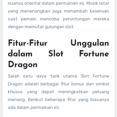
nuansa oriental dalam permainan ini. Musik latar
yang menenangkan juga menambah keseruan
saat pemain mencoba peruntungan mereka
dengan memutar gulungan slot.
Fitur-Fitur Unggulan
dalam Slot Fortune
Dragon
Salah satu daya tarik utama Slot Fortune
Dragon adalah berbagai fitur bonus dan simbol
khusus yang dapat meningkatkan peluang
menang. Berikut beberapa fitur yang biasanya
ada dalam permainan ini: