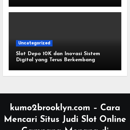
Terpercaya
Uncategorized
Slot Depo 10K dan Inovasi Sistem
Digital yang Terus Berkembang
kumo2brooklyn.com – Cara
Mencari Situs Judi Slot Online