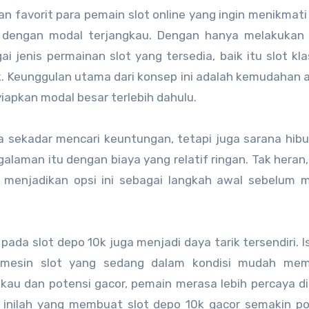
an favorit para pemain slot online yang ingin menikmati
 dengan modal terjangkau. Dengan hanya melakukan 
jenis permainan slot yang tersedia, baik itu slot klas
k. Keunggulan utama dari konsep ini adalah kemudahan a
apkan modal besar terlebih dahulu.
a sekadar mencari keuntungan, tetapi juga sarana hib
laman itu dengan biaya yang relatif ringan. Tak heran
menjadikan opsi ini sebagai langkah awal sebelum 
pada slot depo 10k juga menjadi daya tarik tersendiri. Ist
mesin slot yang sedang dalam kondisi mudah mem
au dan potensi gacor, pemain merasa lebih percaya di
 inilah yang membuat slot depo 10k gacor semakin po