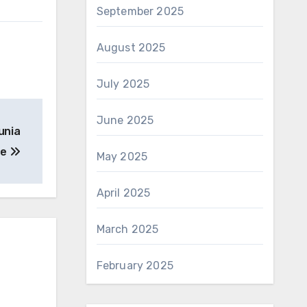
September 2025
August 2025
July 2025
June 2025
unia
ne
May 2025
April 2025
March 2025
February 2025