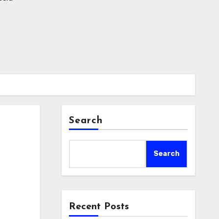
Search
Search
Recent Posts