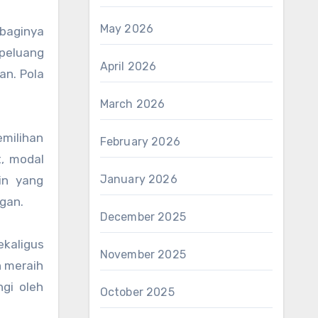
May 2026
mbaginya
 peluang
April 2026
an. Pola
March 2026
emilihan
February 2026
, modal
January 2026
in yang
ngan.
December 2025
kaligus
November 2025
n meraih
ngi oleh
October 2025