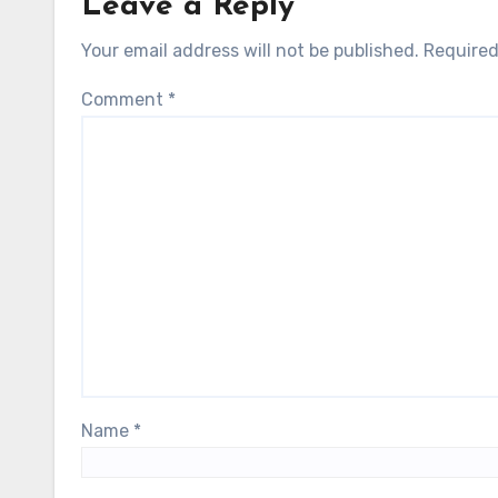
Leave a Reply
Your email address will not be published.
Required
Comment
*
Name
*