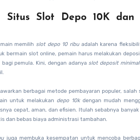
 Situs Slot Depo 10K dan 
emain memilih
slot depo 10 ribu
adalah karena fleksibil
tuk bermain slot online, pemain harus melakukan depos
 bagi pemula. Kini, dengan adanya
slot deposit minimal
l.
awarkan berbagai metode pembayaran populer, salah 
main untuk melakukan
depo 10k
dengan mudah mengg
esnya cepat, aman, dan efisien. Itulah sebabnya banya
is dan bebas biaya administrasi tambahan.
bu
juga membuka kesempatan untuk mencoba berbaga