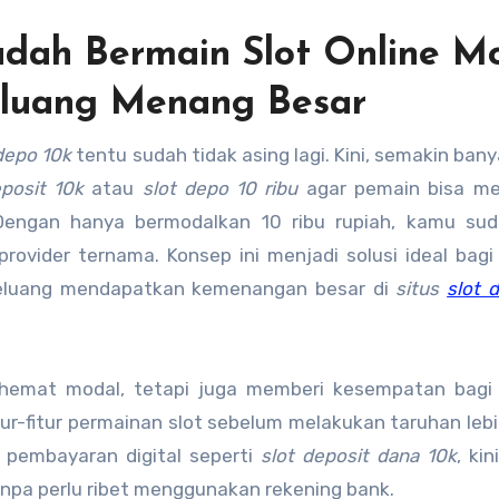
udah Bermain Slot Online M
eluang Menang Besar
depo 10k
tentu sudah tidak asing lagi. Kini, semakin bany
eposit 10k
atau
slot depo 10 ribu
agar pemain bisa me
Dengan hanya bermodalkan 10 ribu rupiah, kamu sud
rovider ternama. Konsep ini menjadi solusi ideal bag
peluang mendapatkan kemenangan besar di
situs
slot 
emat modal, tetapi juga memberi kesempatan bagi
ur-fitur permainan slot sebelum melakukan taruhan lebi
pembayaran digital seperti
slot deposit dana 10k
, ki
npa perlu ribet menggunakan rekening bank.