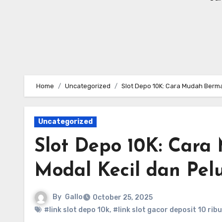
Home
Uncategorized
Slot Depo 10K: Cara Mudah Berma
Uncategorized
Slot Depo 10K: Cara
Modal Kecil dan Pe
By
Gallo
October 25, 2025
#link slot depo 10k
,
#link slot gacor deposit 10 ribu