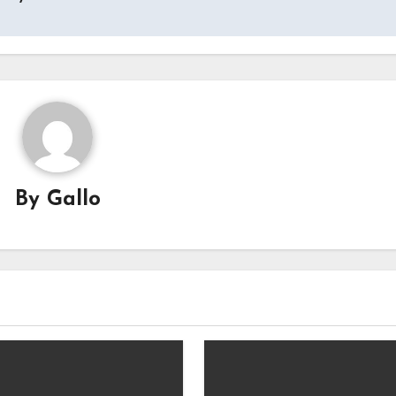
By
Gallo