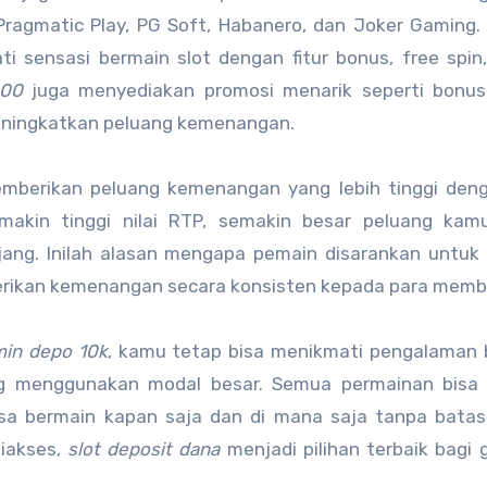
i Pragmatic Play, PG Soft, Habanero, dan Joker Gaming
i sensasi bermain slot dengan fitur bonus, free spin
000
juga menyediakan promosi menarik seperti bonus 
eningkatkan peluang kemenangan.
berikan peluang kemenangan yang lebih tinggi den
emakin tinggi nilai RTP, semakin besar peluang kam
ng. Inilah alasan mengapa pemain disarankan untuk 
rikan kemenangan secara konsisten kepada para memb
min depo 10k
, kamu tetap bisa menikmati pengalaman 
g menggunakan modal besar. Semua permainan bisa 
a bermain kapan saja dan di mana saja tanpa batas
iakses,
slot deposit dana
menjadi pilihan terbaik bagi 