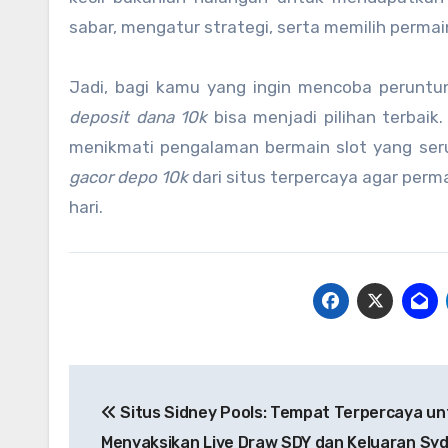
sabar, mengatur strategi, serta memilih permai
Jadi, bagi kamu yang ingin mencoba peruntu
deposit dana 10k
bisa menjadi pilihan terbai
menikmati pengalaman bermain slot yang se
gacor depo 10k
dari situs terpercaya agar per
hari.
Post
Situs Sidney Pools: Tempat Terpercaya un
navigation
Menyaksikan Live Draw SDY dan Keluaran Sy