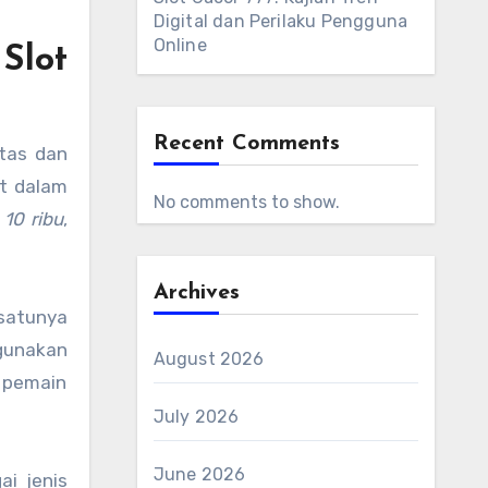
Digital dan Perilaku Pengguna
Online
Slot
Recent Comments
itas dan
it dalam
No comments to show.
 10 ribu
,
Archives
satunya
unakan
August 2026
k pemain
July 2026
June 2026
i jenis