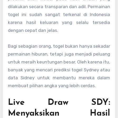
dilakukan secara transparan dan adil. Permainan
togel ini sudah sangat terkenal di Indonesia
karena hasil keluaran yang selalu tersedia
dengan cepat dan jelas.
Bagi sebagian orang, togel bukan hanya sekadar
permainan hiburan, tetapi juga menjadi peluang
untuk meraih keuntungan besar. Oleh karena itu,
banyak yang mencari prediksi togel Sydney atau
data Sidney untuk membantu mereka dalam
membuat pilihan angka yang lebih cerdas.
Live Draw SDY:
Menyaksikan Hasil