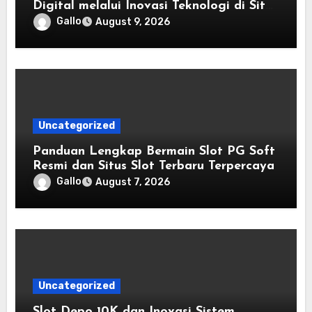
Digital melalui Inovasi Teknologi di Situs
Slot 4D Gacor Resmi
Gallo
August 9, 2026
Uncategorized
Panduan Lengkap Bermain Slot PG Soft
Resmi dan Situs Slot Terbaru Terpercaya
Gallo
August 7, 2026
Uncategorized
Slot Depo 10K dan Inovasi Sistem