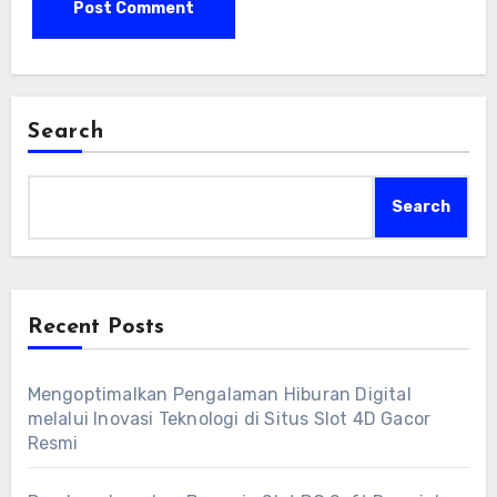
Search
Search
Recent Posts
Mengoptimalkan Pengalaman Hiburan Digital
melalui Inovasi Teknologi di Situs Slot 4D Gacor
Resmi