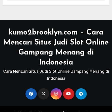
kumo2brooklyn.com – Cara
Mencari Situs Judi Slot Online
Gampang Menang di
Indonesia
Cara Mencari Situs Judi Slot Online Gampang Menang di
Indonesia