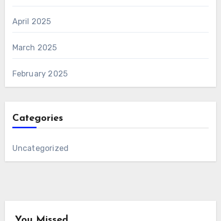
April 2025
March 2025
February 2025
Categories
Uncategorized
You Missed