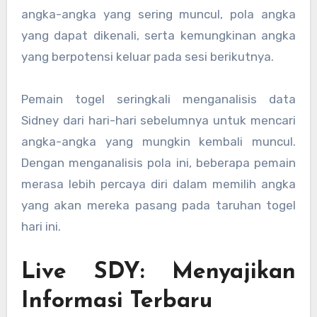
angka-angka yang sering muncul, pola angka
yang dapat dikenali, serta kemungkinan angka
yang berpotensi keluar pada sesi berikutnya.
Pemain togel seringkali menganalisis data
Sidney dari hari-hari sebelumnya untuk mencari
angka-angka yang mungkin kembali muncul.
Dengan menganalisis pola ini, beberapa pemain
merasa lebih percaya diri dalam memilih angka
yang akan mereka pasang pada taruhan togel
hari ini.
Live SDY: Menyajikan
Informasi Terbaru