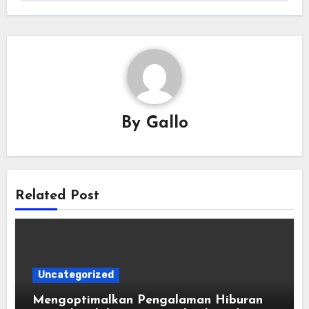
By
Gallo
Related Post
Uncategorized
Mengoptimalkan Pengalaman Hiburan