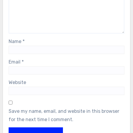
Name
*
Email
*
Website
Save my name, email, and website in this browser
for the next time I comment.