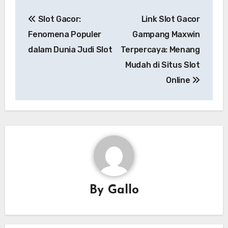
Post
Slot Gacor:
Link Slot Gacor
navigation
Fenomena Populer
Gampang Maxwin
dalam Dunia Judi Slot
Terpercaya: Menang
Mudah di Situs Slot
Online
By
Gallo