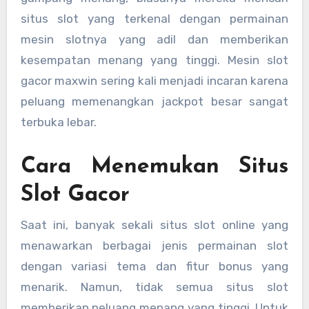
situs slot yang terkenal dengan permainan
mesin slotnya yang adil dan memberikan
kesempatan menang yang tinggi. Mesin slot
gacor maxwin sering kali menjadi incaran karena
peluang memenangkan jackpot besar sangat
terbuka lebar.
Cara Menemukan Situs
Slot Gacor
Saat ini, banyak sekali situs slot online yang
menawarkan berbagai jenis permainan slot
dengan variasi tema dan fitur bonus yang
menarik. Namun, tidak semua situs slot
memberikan peluang menang yang tinggi. Untuk