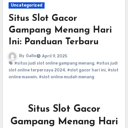
Uncategorized
Situs Slot Gacor
Gampang Menang Hari
Ini: Panduan Terbaru
By
Gallo
April 9, 2025
#situs judi slot online gampang menang
,
#situs judi
slot online terpercaya 2024
,
#slot gacor hari ini
,
#slot
online maxwin
,
#slot online mudah menang
Situs Slot Gacor
Gampang Menang Hari