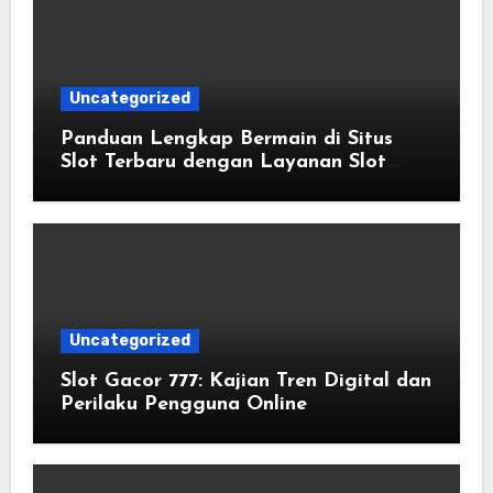
Uncategorized
Panduan Lengkap Bermain di Situs
Slot Terbaru dengan Layanan Slot
Deposit QRIS 5 Ribu
Uncategorized
Slot Gacor 777: Kajian Tren Digital dan
Perilaku Pengguna Online