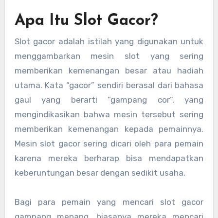
Apa Itu Slot Gacor?
Slot gacor adalah istilah yang digunakan untuk
menggambarkan mesin slot yang sering
memberikan kemenangan besar atau hadiah
utama. Kata “gacor” sendiri berasal dari bahasa
gaul yang berarti “gampang cor”, yang
mengindikasikan bahwa mesin tersebut sering
memberikan kemenangan kepada pemainnya.
Mesin slot gacor sering dicari oleh para pemain
karena mereka berharap bisa mendapatkan
keberuntungan besar dengan sedikit usaha.
Bagi para pemain yang mencari slot gacor
gampang menang, biasanya mereka mencari