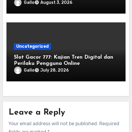
QRIS 5 Ribu
Gallo
August 3, 2026
Uncategorized
Slot Gacor 777: Kajian Tren Digital dan
Perilaku Pengguna Online
Gallo
July 28, 2026
Leave a Reply
Your email address will not be published.
Required
fields are marked
*