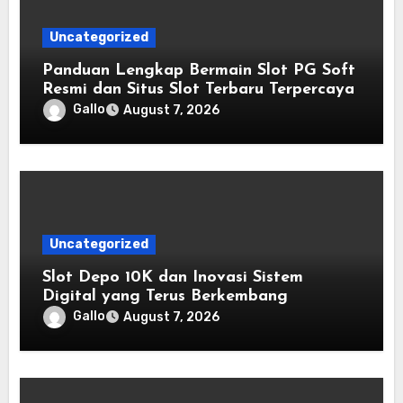
Uncategorized
Panduan Lengkap Bermain Slot PG Soft
Resmi dan Situs Slot Terbaru Terpercaya
Gallo
August 7, 2026
Uncategorized
Slot Depo 10K dan Inovasi Sistem
Digital yang Terus Berkembang
Gallo
August 7, 2026