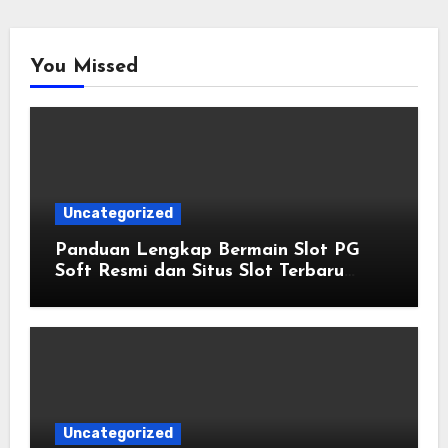
You Missed
Uncategorized
Panduan Lengkap Bermain Slot PG
Soft Resmi dan Situs Slot Terbaru
Terpercaya
Uncategorized