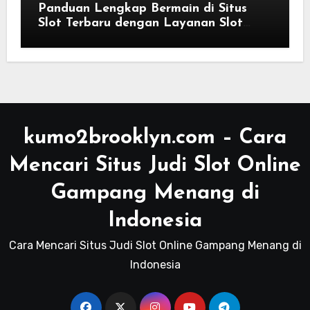
Panduan Lengkap Bermain di Situs
Slot Terbaru dengan Layanan Slot
Deposit QRIS 5 Ribu
kumo2brooklyn.com – Cara
Mencari Situs Judi Slot Online
Gampang Menang di
Indonesia
Cara Mencari Situs Judi Slot Online Gampang Menang di
Indonesia