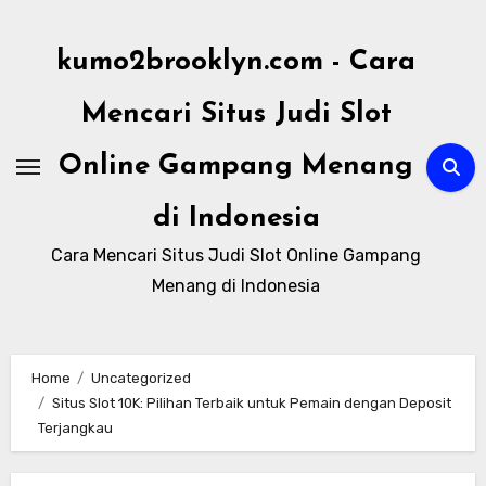
Skip
to
kumo2brooklyn.com - Cara
content
Mencari Situs Judi Slot
Online Gampang Menang
di Indonesia
Cara Mencari Situs Judi Slot Online Gampang
Menang di Indonesia
Home
Uncategorized
Situs Slot 10K: Pilihan Terbaik untuk Pemain dengan Deposit
Terjangkau