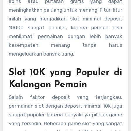
spins atau putaran gratis yang dapat
meningkatkan peluang untuk menang. Fitur-fitur
inilah yang menjadikan slot minimal deposit
10000 sangat populer, karena pemain bisa
menikmati permainan dengan lebih banyak
kesempatan menang tanpa harus
mengeluarkan banyak uang.
Slot 10K yang Populer di
Kalangan Pemain
Selain faktor deposit yang terjangkau,
permainan slot dengan deposit minimal 10k juga
sangat populer karena banyaknya pilihan game
yang tersedia. Beberapa game slot yang sangat