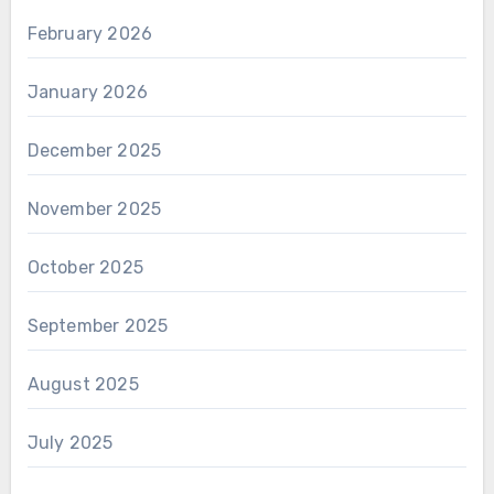
February 2026
January 2026
December 2025
November 2025
October 2025
September 2025
August 2025
July 2025