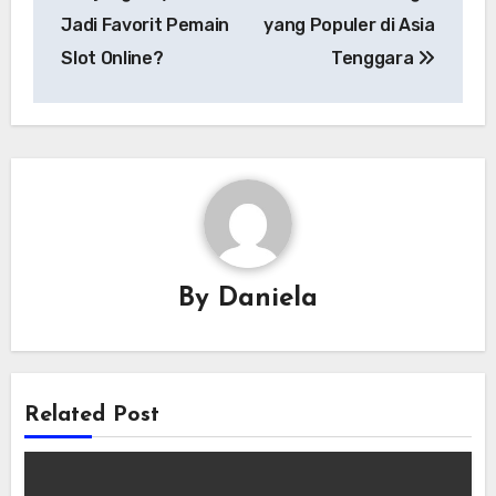
Jadi Favorit Pemain
yang Populer di Asia
Slot Online?
Tenggara
By
Daniela
Related Post