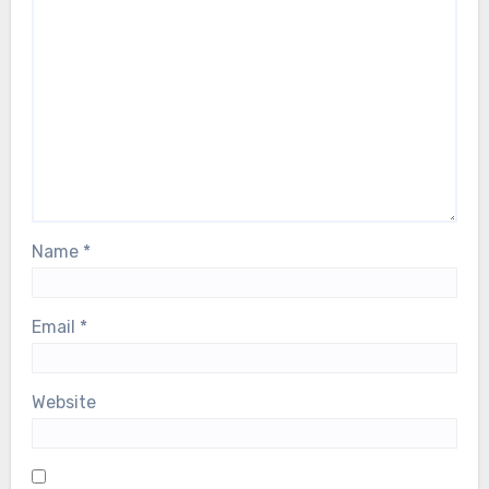
Name
*
Email
*
Website