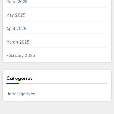
June 2025
May 2025
April 2025
March 2025
February 2025
Categories
Uncategorized