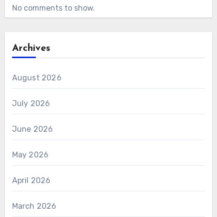
No comments to show.
Archives
August 2026
July 2026
June 2026
May 2026
April 2026
March 2026