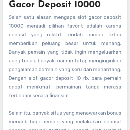
Gacor Deposit 10000
Salah satu alasan mengapa slot gacor deposit
10000 menjadi pilihan favorit adalah karena
deposit yang relatif rendah namun tetap
memberikan peluang besar untuk menang.
Banyak pemain yang tidak ingin mengeluarkan
uang terlalu banyak, namun tetap menginginkan
pengalaman bermain yang seru dan menantang.
Dengan slot gacor deposit 10 rb, para pemain
dapat menikmati permainan tanpa merasa
terbebani secara finansial.
Selain itu, banyak situs yang menawarkan bonus
menarik bagi pemain yang melakukan deposit