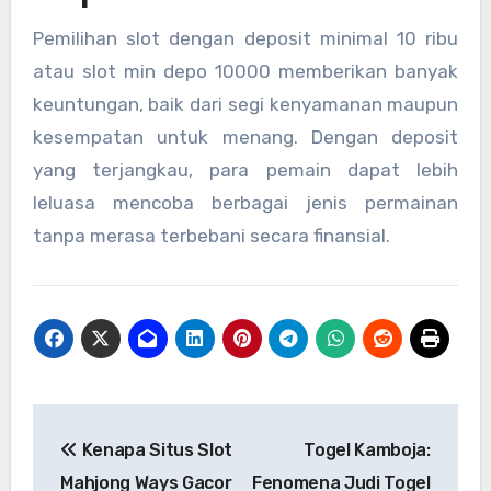
Pemilihan slot dengan deposit minimal 10 ribu
atau slot min depo 10000 memberikan banyak
keuntungan, baik dari segi kenyamanan maupun
kesempatan untuk menang. Dengan deposit
yang terjangkau, para pemain dapat lebih
leluasa mencoba berbagai jenis permainan
tanpa merasa terbebani secara finansial.
Post
Kenapa Situs Slot
Togel Kamboja:
navigation
Mahjong Ways Gacor
Fenomena Judi Togel