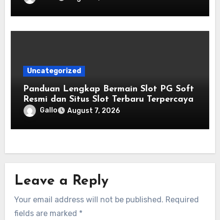
Uncategorized
Panduan Lengkap Bermain Slot PG Soft
Resmi dan Situs Slot Terbaru Terpercaya
Gallo
August 7, 2026
Leave a Reply
Your email address will not be published.
Required
fields are marked
*