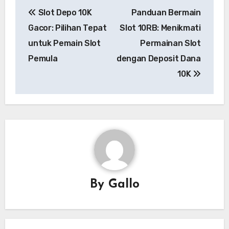
Post
Slot Depo 10K
Panduan Bermain
navigation
Gacor: Pilihan Tepat
Slot 10RB: Menikmati
untuk Pemain Slot
Permainan Slot
Pemula
dengan Deposit Dana
10K
By
Gallo