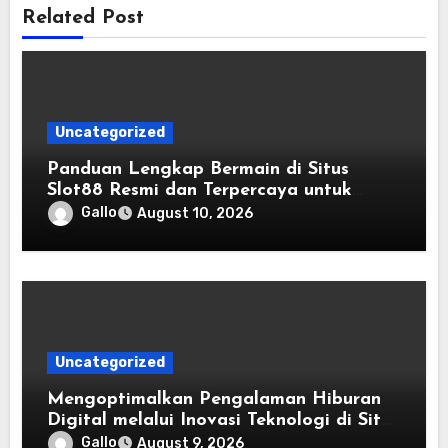
Related Post
Uncategorized
Panduan Lengkap Bermain di Situs
Slot88 Resmi dan Terpercaya untuk
Kemenangan Maksimal
Gallo
August 10, 2026
Uncategorized
Mengoptimalkan Pengalaman Hiburan
Digital melalui Inovasi Teknologi di Situs
Slot 4D Gacor Resmi
Gallo
August 9, 2026