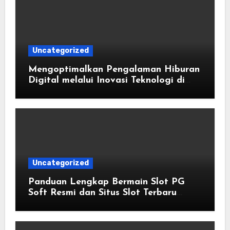
Uncategorized
Mengoptimalkan Pengalaman Hiburan
Digital melalui Inovasi Teknologi di
Situs Slot 4D Gacor Resmi
Uncategorized
Panduan Lengkap Bermain Slot PG
Soft Resmi dan Situs Slot Terbaru
Terpercaya