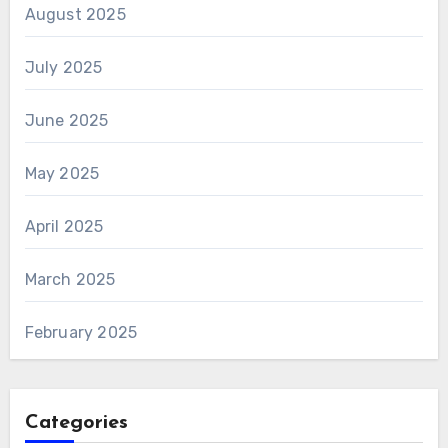
August 2025
July 2025
June 2025
May 2025
April 2025
March 2025
February 2025
Categories