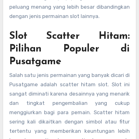
peluang menang yang lebih besar dibandingkan
dengan jenis permainan slot lainnya.
Slot Scatter Hitam:
Pilihan Populer di
Pusatgame
Salah satu jenis permainan yang banyak dicari di
Pusatgame adalah scatter hitam slot. Slot ini
sangat diminati karena desainnya yang menarik
dan tingkat pengembalian yang cukup
menggiurkan bagi para pemain. Scatter hitam
sering kali dikaitkan dengan simbol atau fitur
tertentu yang memberikan keuntungan lebih