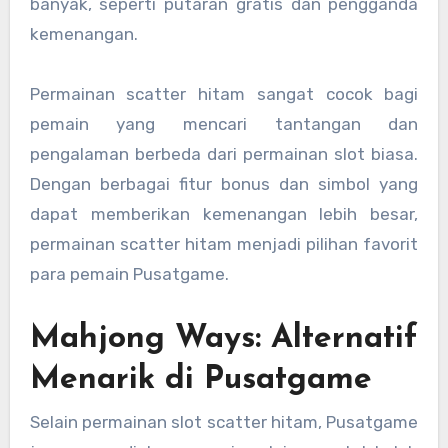
banyak, seperti putaran gratis dan pengganda
kemenangan.
Permainan scatter hitam sangat cocok bagi
pemain yang mencari tantangan dan
pengalaman berbeda dari permainan slot biasa.
Dengan berbagai fitur bonus dan simbol yang
dapat memberikan kemenangan lebih besar,
permainan scatter hitam menjadi pilihan favorit
para pemain Pusatgame.
Mahjong Ways: Alternatif
Menarik di Pusatgame
Selain permainan slot scatter hitam, Pusatgame