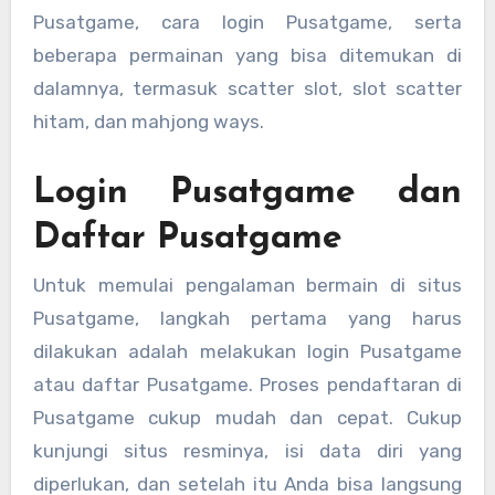
Pusatgame, cara login Pusatgame, serta
beberapa permainan yang bisa ditemukan di
dalamnya, termasuk scatter slot, slot scatter
hitam, dan mahjong ways.
Login Pusatgame dan
Daftar Pusatgame
Untuk memulai pengalaman bermain di situs
Pusatgame, langkah pertama yang harus
dilakukan adalah melakukan login Pusatgame
atau daftar Pusatgame. Proses pendaftaran di
Pusatgame cukup mudah dan cepat. Cukup
kunjungi situs resminya, isi data diri yang
diperlukan, dan setelah itu Anda bisa langsung