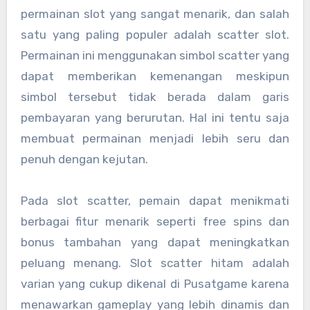
permainan slot yang sangat menarik, dan salah
satu yang paling populer adalah scatter slot.
Permainan ini menggunakan simbol scatter yang
dapat memberikan kemenangan meskipun
simbol tersebut tidak berada dalam garis
pembayaran yang berurutan. Hal ini tentu saja
membuat permainan menjadi lebih seru dan
penuh dengan kejutan.
Pada slot scatter, pemain dapat menikmati
berbagai fitur menarik seperti free spins dan
bonus tambahan yang dapat meningkatkan
peluang menang. Slot scatter hitam adalah
varian yang cukup dikenal di Pusatgame karena
menawarkan gameplay yang lebih dinamis dan