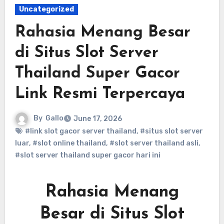
Uncategorized
Rahasia Menang Besar
di Situs Slot Server
Thailand Super Gacor
Link Resmi Terpercaya
By
Gallo
June 17, 2026
#link slot gacor server thailand
,
#situs slot server
luar
,
#slot online thailand
,
#slot server thailand asli
,
#slot server thailand super gacor hari ini
Rahasia Menang
Besar di Situs Slot