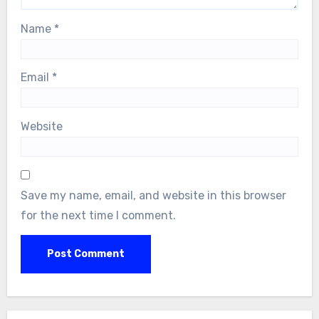
Name
*
Email
*
Website
Save my name, email, and website in this browser
for the next time I comment.