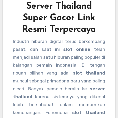
Server Thailand
Super Gacor Link
Resmi Terpercaya
Industri hiburan digital terus berkembang
pesat, dan saat ini
slot online
telah
menjadi salah satu hiburan paling populer di
kalangan pemain Indonesia. Di tengah
ribuan pilihan yang ada,
slot thailand
muncul sebagai primadona baru yang paling
dicari. Banyak pemain beralih ke
server
thailand
karena sistemnya yang dikenal
lebih bersahabat dalam memberikan
kemenangan. Fenomena
slot thailand