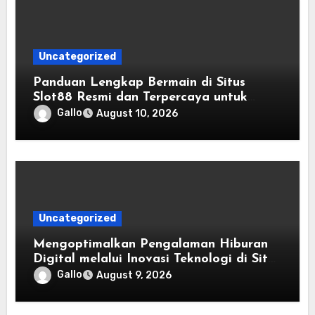
Uncategorized
Panduan Lengkap Bermain di Situs
Slot88 Resmi dan Terpercaya untuk
Kemenangan Maksimal
Gallo
August 10, 2026
Uncategorized
Mengoptimalkan Pengalaman Hiburan
Digital melalui Inovasi Teknologi di Situs
Slot 4D Gacor Resmi
Gallo
August 9, 2026