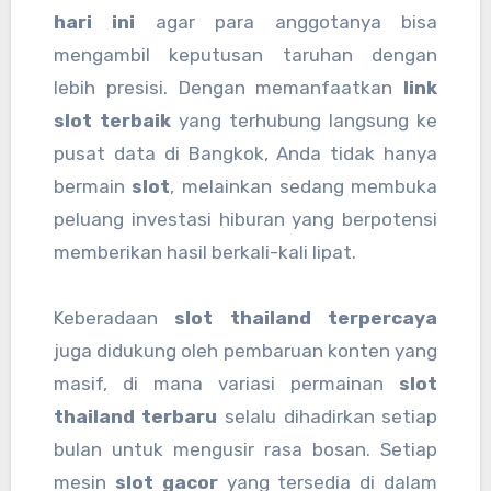
hari ini
agar para anggotanya bisa
mengambil keputusan taruhan dengan
lebih presisi. Dengan memanfaatkan
link
slot terbaik
yang terhubung langsung ke
pusat data di Bangkok, Anda tidak hanya
bermain
slot
, melainkan sedang membuka
peluang investasi hiburan yang berpotensi
memberikan hasil berkali-kali lipat.
Keberadaan
slot thailand terpercaya
juga didukung oleh pembaruan konten yang
masif, di mana variasi permainan
slot
thailand terbaru
selalu dihadirkan setiap
bulan untuk mengusir rasa bosan. Setiap
mesin
slot gacor
yang tersedia di dalam