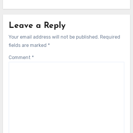
Leave a Reply
Your email address will not be published.
Required
fields are marked
*
Comment
*