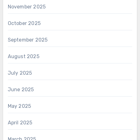
November 2025
October 2025
September 2025
August 2025
July 2025
June 2025
May 2025
April 2025
March 2025