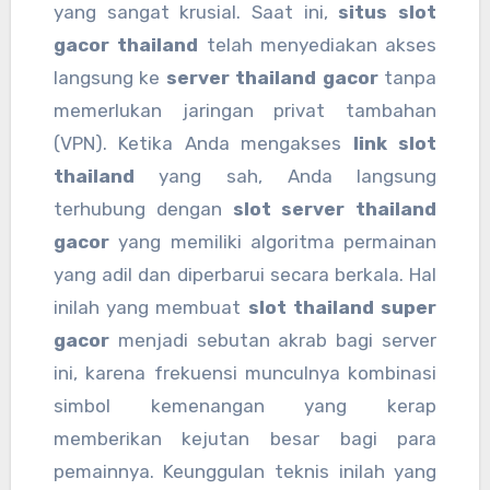
yang sangat krusial. Saat ini,
situs slot
gacor thailand
telah menyediakan akses
langsung ke
server thailand gacor
tanpa
memerlukan jaringan privat tambahan
(VPN). Ketika Anda mengakses
link slot
thailand
yang sah, Anda langsung
terhubung dengan
slot server thailand
gacor
yang memiliki algoritma permainan
yang adil dan diperbarui secara berkala. Hal
inilah yang membuat
slot thailand super
gacor
menjadi sebutan akrab bagi server
ini, karena frekuensi munculnya kombinasi
simbol kemenangan yang kerap
memberikan kejutan besar bagi para
pemainnya. Keunggulan teknis inilah yang