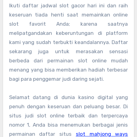
Ikuti daftar jadwal slot gacor hari ini dan raih
keseruan tiada henti saat memainkan online
slot favorit Anda; karena saatnya
melipatgandakan keberuntungan di platform
kami yang sudah terbukti keandalannya. Daftar
sekarang juga untuk merasakan sensasi
berbeda dari permainan slot online mudah
menang yang bisa memberikan hadiah terbesar
bagi para penggemar judi daring sejati.
Selamat datang di dunia kasino digital yang
penuh dengan keseruan dan peluang besar. Di
situs judi slot online terbaik dan terpercaya
nomor 1, Anda bisa menemukan berbagai jenis
permainan daftar situs
slot mahjong ways