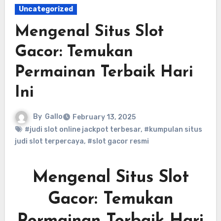
Uncategorized
Mengenal Situs Slot
Gacor: Temukan
Permainan Terbaik Hari
Ini
By
Gallo
February 13, 2025
#judi slot online jackpot terbesar
,
#kumpulan situs
judi slot terpercaya
,
#slot gacor resmi
Mengenal Situs Slot
Gacor: Temukan