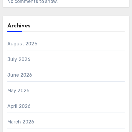
No comments to show.
Archives
August 2026
July 2026
June 2026
May 2026
April 2026
March 2026