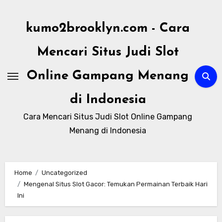
Skip
to
kumo2brooklyn.com - Cara
content
Mencari Situs Judi Slot
Online Gampang Menang
di Indonesia
Cara Mencari Situs Judi Slot Online Gampang
Menang di Indonesia
Home
Uncategorized
Mengenal Situs Slot Gacor: Temukan Permainan Terbaik Hari
Ini