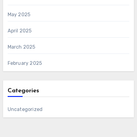
May 2025
April 2025
March 2025
February 2025
Categories
Uncategorized