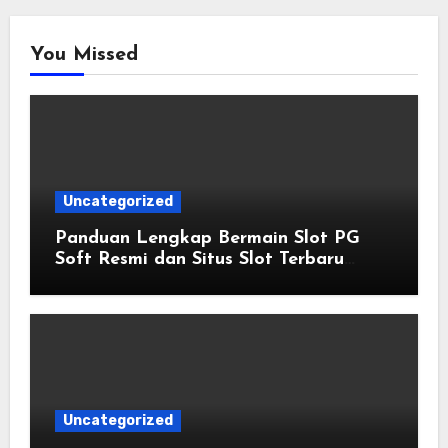
You Missed
Uncategorized
Panduan Lengkap Bermain Slot PG
Soft Resmi dan Situs Slot Terbaru
Terpercaya
Uncategorized