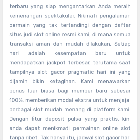
terbaru yang siap mengantarkan Anda meraih
kemenangan spektakuler. Nikmati pengalaman
bermain yang tak tertandingi dengan daftar
situs judi slot online resmi kami, di mana semua
transaksi aman dan mudah dilakukan. Setiap
hari adalah kesempatan baru untuk
mendapatkan jackpot terbesar, terutama saat
tampilnya slot gacor pragmatic hari ini yang
dijamin bikin ketagihan. Kami menawarkan
bonus luar biasa bagi member baru sebesar
100%, memberikan modal ekstra untuk menjajal
berbagai slot mudah menang di platform kami.
Dengan fitur deposit pulsa yang praktis, kini
anda dapat menikmati permainan online slot
tanpa ribet. Tak hanya itu, jadwal slot gacor hari