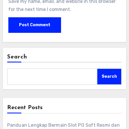
Save my name, email, and website in this browser
for the next time I comment.
Search
Search
Recent Posts
Panduan Lengkap Bermain Slot PG Soft Resmi dan