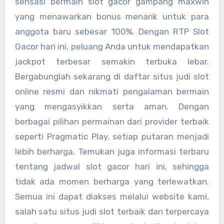
sensasi bermain slot gacor gampang maxwin
yang menawarkan bonus menarik untuk para
anggota baru sebesar 100%. Dengan RTP Slot
Gacor hari ini, peluang Anda untuk mendapatkan
jackpot terbesar semakin terbuka lebar.
Bergabunglah sekarang di daftar situs judi slot
online resmi dan nikmati pengalaman bermain
yang mengasyikkan serta aman. Dengan
berbagai pilihan permainan dari provider terbaik
seperti Pragmatic Play, setiap putaran menjadi
lebih berharga. Temukan juga informasi terbaru
tentang jadwal slot gacor hari ini, sehingga
tidak ada momen berharga yang terlewatkan.
Semua ini dapat diakses melalui website kami,
salah satu situs judi slot terbaik dan terpercaya