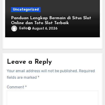
Uncategorized
Panduan Lengkap Bermain di Situs Slot
Online dan Toto Slot Terbaik
Gallo
August 6, 2026
Leave a Reply
Your email address will not be published.
Required
fields are marked
*
Comment
*