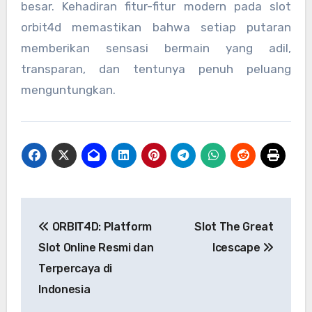
besar. Kehadiran fitur-fitur modern pada slot
orbit4d memastikan bahwa setiap putaran
memberikan sensasi bermain yang adil,
transparan, dan tentunya penuh peluang
menguntungkan.
Post
ORBIT4D: Platform
Slot The Great
navigation
Slot Online Resmi dan
Icescape
Terpercaya di
Indonesia