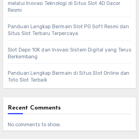
melalui Inovasi Teknologi di Situs Slot 4D Gacor
Resmi
Panduan Lengkap Bermain Slot PG Soft Resmi dan
Situs Slot Terbaru Terpercaya
Slot Depo 10K dan Inovasi Sistem Digital yang Terus
Berkembang
Panduan Lengkap Bermain di Situs Slot Online dan
Toto Slot Terbaik
Recent Comments
No comments to show.