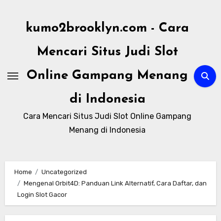
Skip
to
kumo2brooklyn.com - Cara
content
Mencari Situs Judi Slot
Online Gampang Menang
di Indonesia
Cara Mencari Situs Judi Slot Online Gampang
Menang di Indonesia
Home
Uncategorized
Mengenal Orbit4D: Panduan Link Alternatif, Cara Daftar, dan
Login Slot Gacor