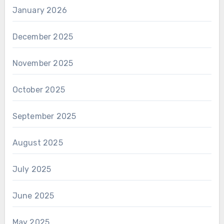
January 2026
December 2025
November 2025
October 2025
September 2025
August 2025
July 2025
June 2025
May 2025