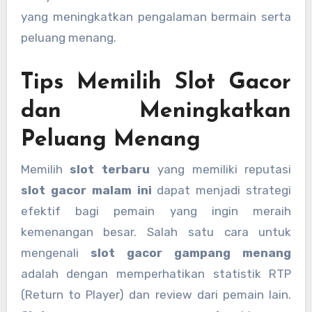
yang meningkatkan pengalaman bermain serta
peluang menang.
Tips Memilih Slot Gacor
dan Meningkatkan
Peluang Menang
Memilih
slot terbaru
yang memiliki reputasi
slot gacor malam ini
dapat menjadi strategi
efektif bagi pemain yang ingin meraih
kemenangan besar. Salah satu cara untuk
mengenali
slot gacor gampang menang
adalah dengan memperhatikan statistik RTP
(Return to Player) dan review dari pemain lain.