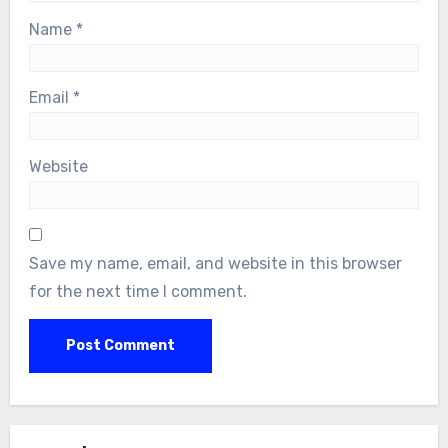
Name
*
Email
*
Website
Save my name, email, and website in this browser
for the next time I comment.