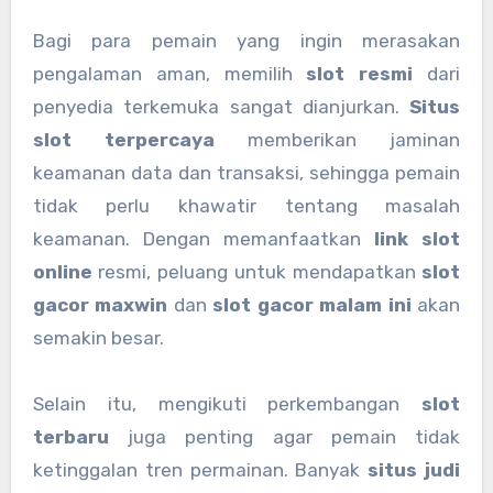
Bagi para pemain yang ingin merasakan
pengalaman aman, memilih
slot resmi
dari
penyedia terkemuka sangat dianjurkan.
Situs
slot terpercaya
memberikan jaminan
keamanan data dan transaksi, sehingga pemain
tidak perlu khawatir tentang masalah
keamanan. Dengan memanfaatkan
link slot
online
resmi, peluang untuk mendapatkan
slot
gacor maxwin
dan
slot gacor malam ini
akan
semakin besar.
Selain itu, mengikuti perkembangan
slot
terbaru
juga penting agar pemain tidak
ketinggalan tren permainan. Banyak
situs judi