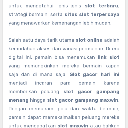
untuk mengetahui jenis-jenis
slot terbaru
,
strategi bermain, serta
situs slot terpercaya
yang menawarkan kemenangan lebih mudah.
Salah satu daya tarik utama
slot online
adalah
kemudahan akses dan variasi permainan. Di era
digital ini, pemain bisa menemukan
link slot
yang memungkinkan mereka bermain kapan
saja dan di mana saja.
Slot gacor hari ini
menjadi incaran para pemain karena
memberikan peluang
slot gacor gampang
menang
hingga
slot gacor gampang maxwin
.
Dengan memahami pola dan waktu bermain,
pemain dapat memaksimalkan peluang mereka
untuk mendapatkan
slot maxwin
atau bahkan