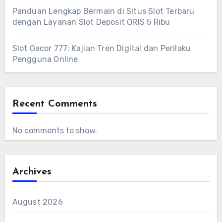
Panduan Lengkap Bermain di Situs Slot Terbaru
dengan Layanan Slot Deposit QRIS 5 Ribu
Slot Gacor 777: Kajian Tren Digital dan Perilaku
Pengguna Online
Recent Comments
No comments to show.
Archives
August 2026