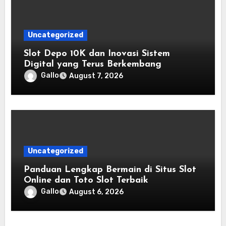
Uncategorized
Slot Depo 10K dan Inovasi Sistem
Digital yang Terus Berkembang
Gallo
August 7, 2026
Uncategorized
Panduan Lengkap Bermain di Situs Slot
Online dan Toto Slot Terbaik
Gallo
August 6, 2026