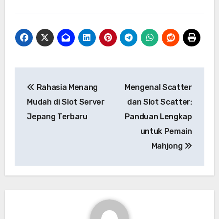
Post
Rahasia Menang
Mengenal Scatter
navigation
Mudah di Slot Server
dan Slot Scatter:
Jepang Terbaru
Panduan Lengkap
untuk Pemain
Mahjong