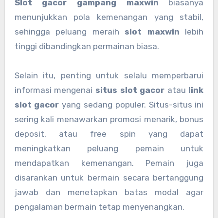
Slot gacor gampang maxwin
biasanya
menunjukkan pola kemenangan yang stabil,
sehingga peluang meraih
slot maxwin
lebih
tinggi dibandingkan permainan biasa.
Selain itu, penting untuk selalu memperbarui
informasi mengenai
situs slot gacor
atau
link
slot gacor
yang sedang populer. Situs-situs ini
sering kali menawarkan promosi menarik, bonus
deposit, atau free spin yang dapat
meningkatkan peluang pemain untuk
mendapatkan kemenangan. Pemain juga
disarankan untuk bermain secara bertanggung
jawab dan menetapkan batas modal agar
pengalaman bermain tetap menyenangkan.