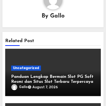
By
Gallo
Related Post
Uncategorized
Panduan Lengkap Bermain Slot PG Soft
Resmi dan Situs Slot Terbaru Terpercaya
Gallo
August 7, 2026