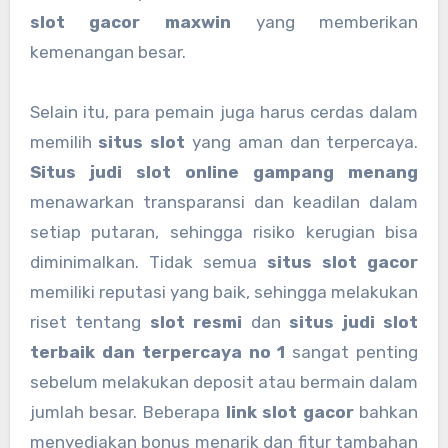
slot gacor maxwin
yang memberikan
kemenangan besar.
Selain itu, para pemain juga harus cerdas dalam
memilih
situs slot
yang aman dan terpercaya.
Situs judi slot online gampang menang
menawarkan transparansi dan keadilan dalam
setiap putaran, sehingga risiko kerugian bisa
diminimalkan. Tidak semua
situs slot gacor
memiliki reputasi yang baik, sehingga melakukan
riset tentang
slot resmi
dan
situs judi slot
terbaik dan terpercaya no 1
sangat penting
sebelum melakukan deposit atau bermain dalam
jumlah besar. Beberapa
link slot gacor
bahkan
menyediakan bonus menarik dan fitur tambahan