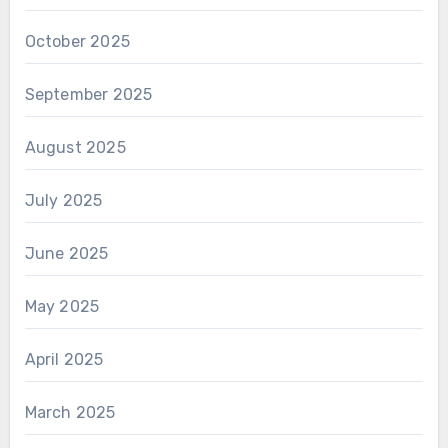
October 2025
September 2025
August 2025
July 2025
June 2025
May 2025
April 2025
March 2025