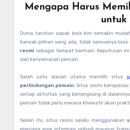
Mengapa Harus Memilih
untuk
Dunia taruhan sepak bola kini semakin mudah diakses berkat hadirnya platform online. Namun, dari sekian
banyak pilihan yang ada, tidak semuanya bisa 
resmi
sebagai tempat bermain. Keputusan ini
dan kenyamanan pemain.
Salah satu alasan utama memilih situs
j
perlindungan pemain
. Situs resmi beroperasi
setiap aktivitas yang berlangsung di dalamny
pemain tidak perlu merasa khawatir akan prakt
Selain itu, situs resmi selalu menggunakan
s
menjaga agar informasi pribadi maupun transak