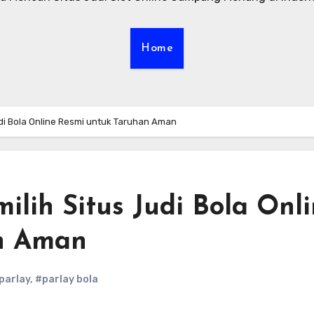
Home
di Bola Online Resmi untuk Taruhan Aman
ih Situs Judi Bola Onli
n Aman
parlay
,
#parlay bola