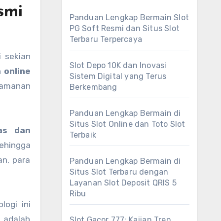
smi
Panduan Lengkap Bermain Slot
PG Soft Resmi dan Situs Slot
Terbaru Terpercaya
Slot Depo 10K dan Inovasi
a online
Sistem Digital yang Terus
eamanan
Berkembang
Panduan Lengkap Bermain di
Situs Slot Online dan Toto Slot
tas dan
Terbaik
sehingga
an, para
Panduan Lengkap Bermain di
Situs Slot Terbaru dengan
Layanan Slot Deposit QRIS 5
Ribu
logi ini
i adalah
Slot Gacor 777: Kajian Tren