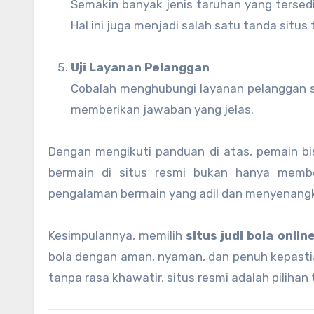
Semakin banyak jenis taruhan yang tersedia
Hal ini juga menjadi salah satu tanda situs 
Uji Layanan Pelanggan
Cobalah menghubungi layanan pelanggan s
memberikan jawaban yang jelas.
Dengan mengikuti panduan di atas, pemain bis
bermain di situs resmi bukan hanya membe
pengalaman bermain yang adil dan menyenang
Kesimpulannya, memilih
situs judi bola onlin
bola dengan aman, nyaman, dan penuh kepastian
tanpa rasa khawatir, situs resmi adalah pilihan 