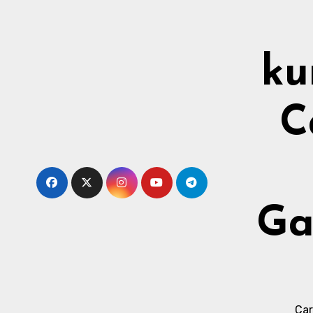
Skip
to
content
ku
C
Ga
Car