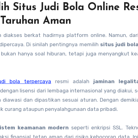
 Situs Judi Bola Online Re
 Taruhan Aman
dipercaya. Di sinilah pentingnya memilih
situs judi bol
 bukan hanya soal hiburan, tetapi juga menyangkut k
udi bola terpercaya
resmi adalah
jaminan legali
 dengan lisensi dari lembaga internasional yang diakui, 
a diawasi dan dipastikan sesuai aturan. Dengan demiki
ik curang ataupun penyalahgunaan data pribadi.
istem keamanan modern
seperti enkripsi SSL. Tekno
si finansial tetap aman dari risiko kebocoran data. In