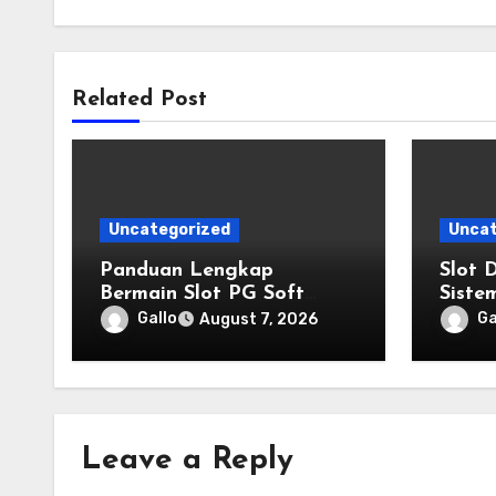
Related Post
Uncategorized
Uncat
Panduan Lengkap
Slot 
Bermain Slot PG Soft
Siste
Resmi dan Situs Slot
Berk
Gallo
Ga
August 7, 2026
Terbaru Terpercaya
Leave a Reply