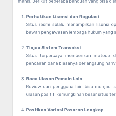
manis. Berikut beberapa panduan yang bisa dij
Perhatikan Lisensi dan Regulasi
Situs resmi selalu menampilkan lisensi o
bawah pengawasan lembaga hukum yang s
Tinjau Sistem Transaksi
Situs terpercaya memberikan metode d
pencairan dana biasanya berlangsung hany
Baca Ulasan Pemain Lain
Review dari pengguna lain bisa menjadi 
ulasan positif, kemungkinan besar situs te
Pastikan Variasi Pasaran Lengkap