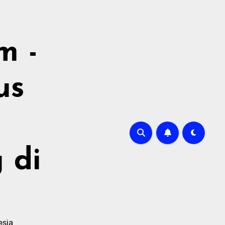
m -
us
 di
esia