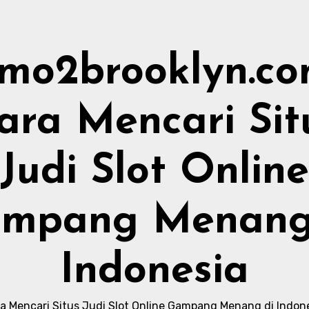
mo2brooklyn.co
ara Mencari Sit
Judi Slot Online
mpang Menang
Indonesia
a Mencari Situs Judi Slot Online Gampang Menang di Indon