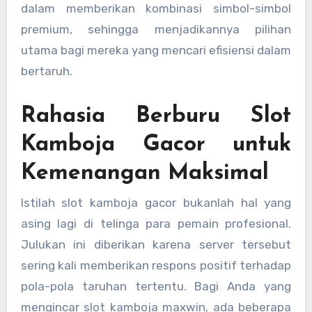
dalam memberikan kombinasi simbol-simbol
premium, sehingga menjadikannya pilihan
utama bagi mereka yang mencari efisiensi dalam
bertaruh.
Rahasia Berburu Slot
Kamboja Gacor untuk
Kemenangan Maksimal
Istilah slot kamboja gacor bukanlah hal yang
asing lagi di telinga para pemain profesional.
Julukan ini diberikan karena server tersebut
sering kali memberikan respons positif terhadap
pola-pola taruhan tertentu. Bagi Anda yang
mengincar slot kamboja maxwin, ada beberapa