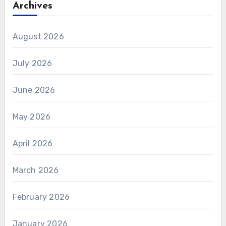
Archives
August 2026
July 2026
June 2026
May 2026
April 2026
March 2026
February 2026
January 2026