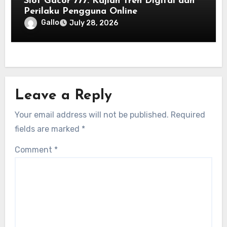
Slot Gacor 777: Kajian Tren Digital dan
Perilaku Pengguna Online
Gallo
July 28, 2026
Leave a Reply
Your email address will not be published.
Required
fields are marked
*
Comment
*