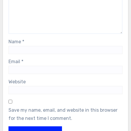
Name
*
Email
*
Website
Save my name, email, and website in this browser
for the next time I comment.