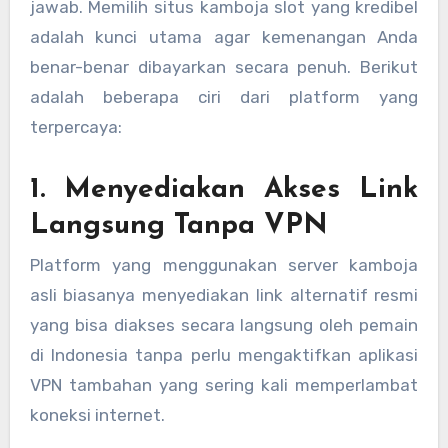
jawab. Memilih situs kamboja slot yang kredibel
adalah kunci utama agar kemenangan Anda
benar-benar dibayarkan secara penuh. Berikut
adalah beberapa ciri dari platform yang
terpercaya:
1. Menyediakan Akses Link
Langsung Tanpa VPN
Platform yang menggunakan server kamboja
asli biasanya menyediakan link alternatif resmi
yang bisa diakses secara langsung oleh pemain
di Indonesia tanpa perlu mengaktifkan aplikasi
VPN tambahan yang sering kali memperlambat
koneksi internet.