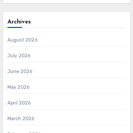
Archives
August 2026
July 2026
June 2026
May 2026
April 2026
March 2026