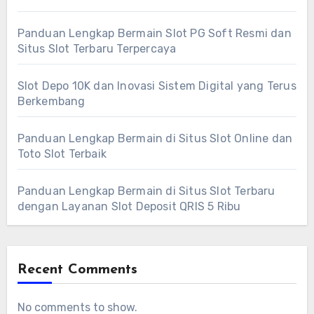
Panduan Lengkap Bermain Slot PG Soft Resmi dan
Situs Slot Terbaru Terpercaya
Slot Depo 10K dan Inovasi Sistem Digital yang Terus
Berkembang
Panduan Lengkap Bermain di Situs Slot Online dan
Toto Slot Terbaik
Panduan Lengkap Bermain di Situs Slot Terbaru
dengan Layanan Slot Deposit QRIS 5 Ribu
Recent Comments
No comments to show.