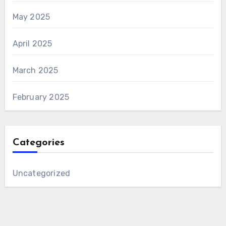
May 2025
April 2025
March 2025
February 2025
Categories
Uncategorized