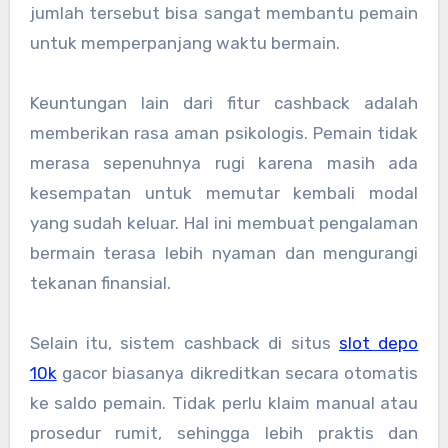
jumlah tersebut bisa sangat membantu pemain
untuk memperpanjang waktu bermain.
Keuntungan lain dari fitur cashback adalah
memberikan rasa aman psikologis. Pemain tidak
merasa sepenuhnya rugi karena masih ada
kesempatan untuk memutar kembali modal
yang sudah keluar. Hal ini membuat pengalaman
bermain terasa lebih nyaman dan mengurangi
tekanan finansial.
Selain itu, sistem cashback di situs
slot depo
10k
gacor biasanya dikreditkan secara otomatis
ke saldo pemain. Tidak perlu klaim manual atau
prosedur rumit, sehingga lebih praktis dan