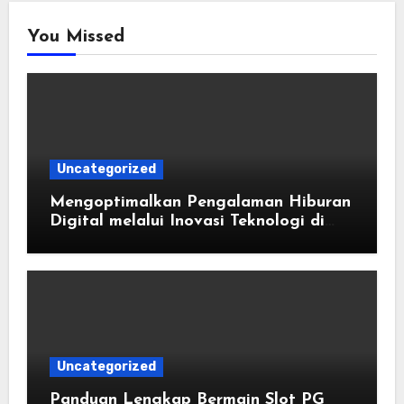
You Missed
Uncategorized
Mengoptimalkan Pengalaman Hiburan
Digital melalui Inovasi Teknologi di
Situs Slot 4D Gacor Resmi
Uncategorized
Panduan Lengkap Bermain Slot PG