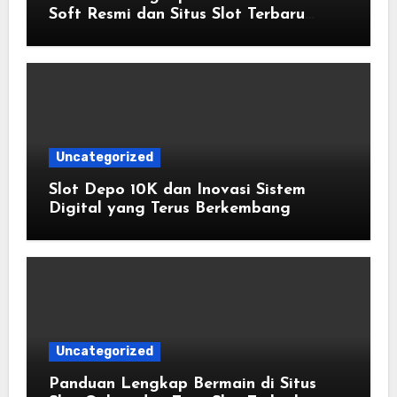
Soft Resmi dan Situs Slot Terbaru
Terpercaya
Uncategorized
Slot Depo 10K dan Inovasi Sistem
Digital yang Terus Berkembang
Uncategorized
Panduan Lengkap Bermain di Situs