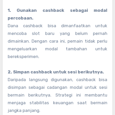
1. Gunakan cashback sebagai modal
percobaan.
Dana cashback bisa dimanfaatkan untuk
mencoba slot baru yang belum pernah
dimainkan. Dengan cara ini, pemain tidak perlu
mengeluarkan modal tambahan untuk
bereksperimen.
2. Simpan cashback untuk sesi berikutnya.
Daripada langsung digunakan, cashback bisa
disimpan sebagai cadangan modal untuk sesi
bermain berikutnya. Strategi ini membantu
menjaga stabilitas keuangan saat bermain
jangka panjang.