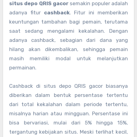
situs depo QRIS gacor
semakin populer adalah
adanya fitur
cashback
. Fitur ini memberikan
keuntungan tambahan bagi pemain, terutama
saat sedang mengalami kekalahan. Dengan
adanya cashback, sebagian dari dana yang
hilang akan dikembalikan, sehingga pemain
masih memiliki modal untuk melanjutkan
permainan.
Cashback di situs depo QRIS gacor biasanya
diberikan dalam bentuk persentase tertentu
dari total kekalahan dalam periode tertentu,
misalnya harian atau mingguan. Persentase ini
bisa bervariasi, mulai dari 5% hingga 15%,
tergantung kebijakan situs. Meski terlihat kecil,