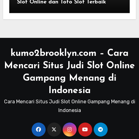
Slot Online dan Toto Slot Terbaik
kumo2brooklyn.com – Cara
Mencari Situs Judi Slot Online
Gampang Menang di
Indonesia
Cara Mencari Situs Judi Slot Online Gampang Menang di
Indonesia