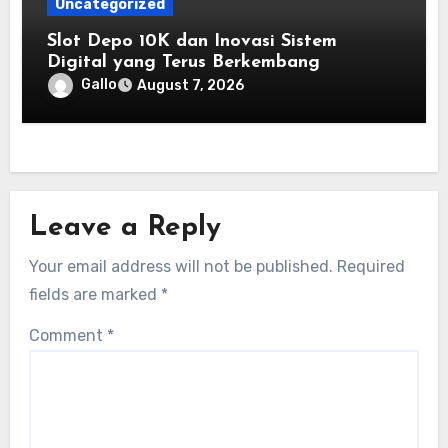
Uncategorized
Slot Depo 10K dan Inovasi Sistem
Digital yang Terus Berkembang
Gallo
August 7, 2026
Leave a Reply
Your email address will not be published.
Required
fields are marked
*
Comment
*