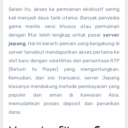
Selain itu, akses ke permainan eksklusif sering
kali menjadi daya tarik utama. Banyak penyedia
game merilis versi khusus atau permainan
dengan fitur lebih lengkap untuk pasar
server
jepang
. Hal ini berarti pemain yang bergabung di
server tersebut mendapatkan akses pertama ke
slot baru dengan volatilitas dan persentase RTP
(Return to Player) yang menguntungkan.
Kemudian, dari sisi transaksi, server Jepang
biasanya mendukung metode pembayaran yang
populer dan aman di kawasan Asia,
memudahkan proses deposit dan penarikan
dana.