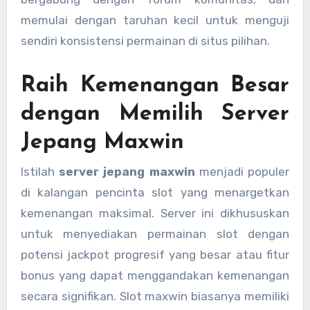
memulai dengan taruhan kecil untuk menguji
sendiri konsistensi permainan di situs pilihan.
Raih Kemenangan Besar
dengan Memilih Server
Jepang Maxwin
Istilah
server jepang maxwin
menjadi populer
di kalangan pencinta slot yang menargetkan
kemenangan maksimal. Server ini dikhususkan
untuk menyediakan permainan slot dengan
potensi jackpot progresif yang besar atau fitur
bonus yang dapat menggandakan kemenangan
secara signifikan. Slot maxwin biasanya memiliki