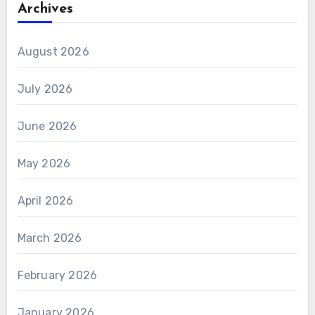
Archives
August 2026
July 2026
June 2026
May 2026
April 2026
March 2026
February 2026
January 2026