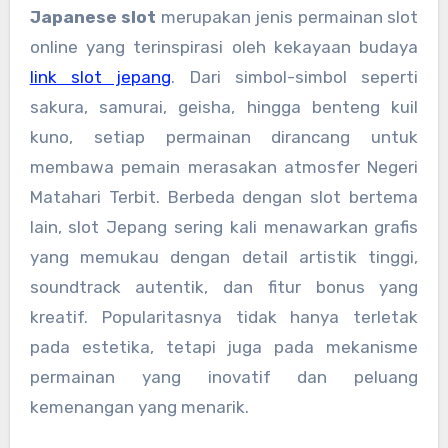
Japanese slot
merupakan jenis permainan slot
online yang terinspirasi oleh kekayaan budaya
link slot jepang
. Dari simbol-simbol seperti
sakura, samurai, geisha, hingga benteng kuil
kuno, setiap permainan dirancang untuk
membawa pemain merasakan atmosfer Negeri
Matahari Terbit. Berbeda dengan slot bertema
lain, slot Jepang sering kali menawarkan grafis
yang memukau dengan detail artistik tinggi,
soundtrack autentik, dan fitur bonus yang
kreatif. Popularitasnya tidak hanya terletak
pada estetika, tetapi juga pada mekanisme
permainan yang inovatif dan peluang
kemenangan yang menarik.