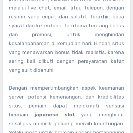
melalui live chat, email, atau telepon, dengan
respon yang cepat dan solutif. Terakhir, baca
syarat dan ketentuan, terutama tentang bonus
dan promosi, untuk menghindari
kesalahpahaman di kemudian hari. Hindari situs
yang menawarkan bonus tidak realistis, karena
sering kali diikuti dengan persyaratan ketat
yang sulit dipenuhi.
Dengan mempertimbangkan aspek keamanan
server, potensi kemenangan, dan kredibilitas
situs, pemain dapat menikmati sensasi
bermain
japanese slot
yang menghibur
sekaligus memiliki peluang meraih keuntungan.
Selalu ingat untuk bermain secara bertanggung