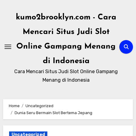
Skip
to
kumo2brooklyn.com - Cara
content
Mencari Situs Judi Slot
Online Gampang Menang
di Indonesia
Cara Mencari Situs Judi Slot Online Gampang
Menang di Indonesia
Home
Uncategorized
Dunia Seru Bermain Slot Bertema Jepang
Uncategorized