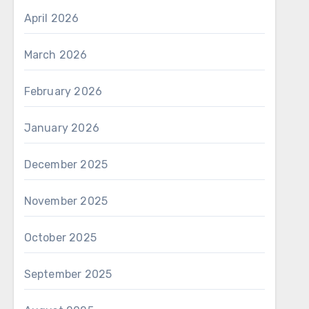
April 2026
March 2026
February 2026
January 2026
December 2025
November 2025
October 2025
September 2025