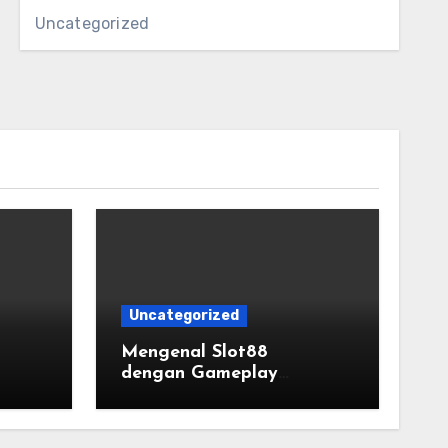
Uncategorized
Uncategorized
Mengenal Slot88
dengan Gameplay
nsa
Interaktif dan Hiburan
Digital Modern