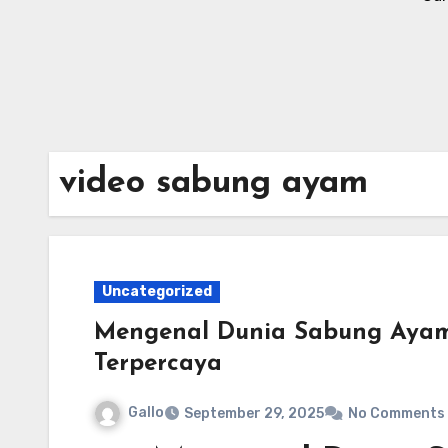
video sabung ayam
Uncategorized
Mengenal Dunia Sabung Ayam
Terpercaya
Gallo
September 29, 2025
No Comments