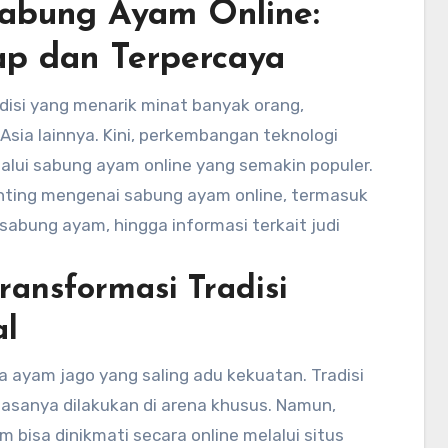
abung Ayam Online:
p dan Terpercaya
Asia lainnya. Kini, perkembangan teknologi
lui sabung ayam online yang semakin populer.
enting mengenai sabung ayam online, termasuk
 sabung ayam, hingga informasi terkait judi
ansformasi Tradisi
al
 ayam jago yang saling adu kekuatan. Tradisi
biasanya dilakukan di arena khusus. Namun,
 bisa dinikmati secara online melalui situs