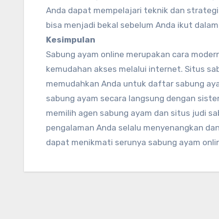
Anda dapat mempelajari teknik dan strateg
bisa menjadi bekal sebelum Anda ikut dalam
Kesimpulan
Sabung ayam online merupakan cara modern
kemudahan akses melalui internet. Situs s
memudahkan Anda untuk daftar sabung aya
sabung ayam secara langsung dengan sistem
memilih agen sabung ayam dan situs judi sa
pengalaman Anda selalu menyenangkan dan 
dapat menikmati serunya sabung ayam onlin