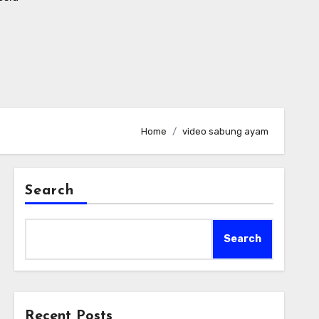
Home
video sabung ayam
Search
Search
Recent Posts