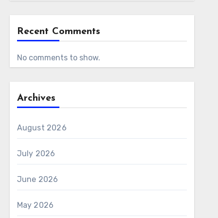
Recent Comments
No comments to show.
Archives
August 2026
July 2026
June 2026
May 2026