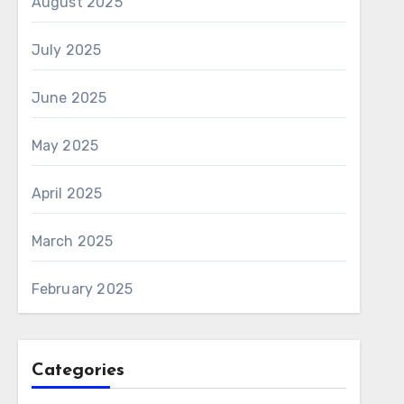
August 2025
July 2025
June 2025
May 2025
April 2025
March 2025
February 2025
Categories