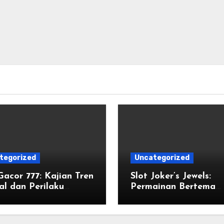
tegorized
Uncategorized
Gacor 777: Kajian Tren
Slot Joker’s Jewels:
al dan Perilaku
Permainan Bertema
guna Online
Permata dengan Nua
Klasik yang Menarik