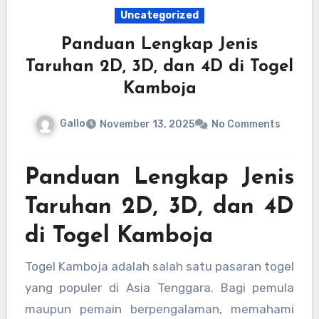
Uncategorized
Panduan Lengkap Jenis
Taruhan 2D, 3D, dan 4D di Togel
Kamboja
Gallo
November 13, 2025
No Comments
Panduan Lengkap Jenis
Taruhan 2D, 3D, dan 4D
di Togel Kamboja
Togel Kamboja adalah salah satu pasaran togel
yang populer di Asia Tenggara. Bagi pemula
maupun pemain berpengalaman, memahami