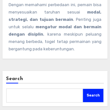
Dengan memahami perbedaan ini, pemain bisa
menyesuaikan taruhan sesuai
modal,
strategi, dan tujuan bermain
. Penting juga
untuk selalu
mengatur modal dan bermain
dengan disiplin
, karena meskipun peluang
menang berbeda, togel tetap permainan yang
bergantung pada keberuntungan.
Search
Search