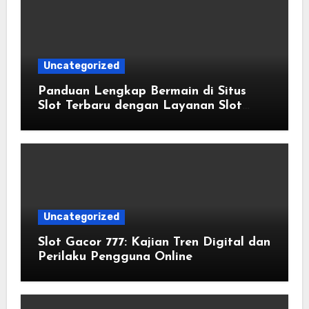
Uncategorized
Panduan Lengkap Bermain di Situs
Slot Terbaru dengan Layanan Slot
Deposit QRIS 5 Ribu
Uncategorized
Slot Gacor 777: Kajian Tren Digital dan
Perilaku Pengguna Online