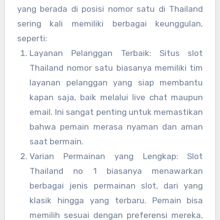
yang berada di posisi nomor satu di Thailand
sering kali memiliki berbagai keunggulan,
seperti:
Layanan Pelanggan Terbaik: Situs slot
Thailand nomor satu biasanya memiliki tim
layanan pelanggan yang siap membantu
kapan saja, baik melalui live chat maupun
email. Ini sangat penting untuk memastikan
bahwa pemain merasa nyaman dan aman
saat bermain.
Varian Permainan yang Lengkap: Slot
Thailand no 1 biasanya menawarkan
berbagai jenis permainan slot, dari yang
klasik hingga yang terbaru. Pemain bisa
memilih sesuai dengan preferensi mereka,