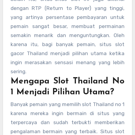
dengan RTP (Return to Player) yang tinggi,
yang artinya persentase pembayaran untuk
pemain sangat besar, membuat permainan
semakin menarik dan menguntungkan. Oleh
karena itu, bagi banyak pemain, situs slot
gacor Thailand menjadi pilihan utama ketika
ingin merasakan sensasi menang yang lebih
sering.
Mengapa Slot Thailand No
1 Menjadi Pilihan Utama?
Banyak pemain yang memilih slot Thailand no 1
karena mereka ingin bermain di situs yang
terpercaya dan sudah terbukti memberikan
pengalaman bermain yang terbaik. Situs slot