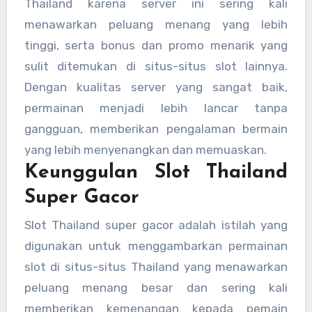
Thailand karena server ini sering kali
menawarkan peluang menang yang lebih
tinggi, serta bonus dan promo menarik yang
sulit ditemukan di situs-situs slot lainnya.
Dengan kualitas server yang sangat baik,
permainan menjadi lebih lancar tanpa
gangguan, memberikan pengalaman bermain
yang lebih menyenangkan dan memuaskan.
Keunggulan Slot Thailand
Super Gacor
Slot Thailand super gacor adalah istilah yang
digunakan untuk menggambarkan permainan
slot di situs-situs Thailand yang menawarkan
peluang menang besar dan sering kali
memberikan kemenangan kepada pemain