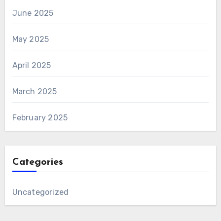
June 2025
May 2025
April 2025
March 2025
February 2025
Categories
Uncategorized