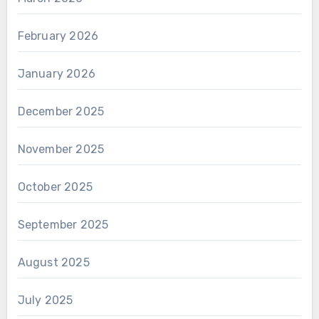
February 2026
January 2026
December 2025
November 2025
October 2025
September 2025
August 2025
July 2025