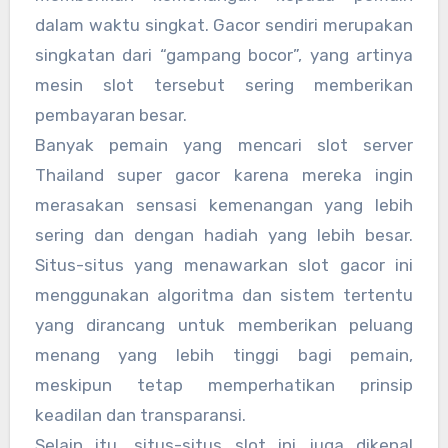
dalam waktu singkat. Gacor sendiri merupakan
singkatan dari “gampang bocor”, yang artinya
mesin slot tersebut sering memberikan
pembayaran besar.
Banyak pemain yang mencari slot server
Thailand super gacor karena mereka ingin
merasakan sensasi kemenangan yang lebih
sering dan dengan hadiah yang lebih besar.
Situs-situs yang menawarkan slot gacor ini
menggunakan algoritma dan sistem tertentu
yang dirancang untuk memberikan peluang
menang yang lebih tinggi bagi pemain,
meskipun tetap memperhatikan prinsip
keadilan dan transparansi.
Selain itu, situs-situs slot ini juga dikenal