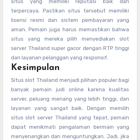
situs yang memiliki reputasi baik dan
terpercaya. Pastikan situs tersebut memiliki
lisensi resmi dan sistem pembayaran yang
aman. Pemain juga harus memastikan bahwa
situs yang mereka pilih menyediakan slot
server Thailand super gacor dengan RTP tinggi
dan layanan pelanggan yang responsif.
Kesimpulan
Situs slot Thailand menjadi pilihan populer bagi
banyak pemain judi online karena kualitas
server, peluang menang yang lebih tinggi, dan
layanan yang sangat baik. Dengan memilih
situs slot server Thailand yang tepat, pemain
dapat menikmati pengalaman bermain yang
menyenangkan dan menguntungkan. Jadi, jika