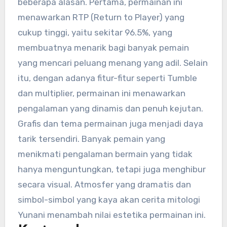
beberapa alasan. Pertama, permainan ini
menawarkan RTP (Return to Player) yang
cukup tinggi, yaitu sekitar 96.5%, yang
membuatnya menarik bagi banyak pemain
yang mencari peluang menang yang adil. Selain
itu, dengan adanya fitur-fitur seperti Tumble
dan multiplier, permainan ini menawarkan
pengalaman yang dinamis dan penuh kejutan.
Grafis dan tema permainan juga menjadi daya
tarik tersendiri. Banyak pemain yang
menikmati pengalaman bermain yang tidak
hanya menguntungkan, tetapi juga menghibur
secara visual. Atmosfer yang dramatis dan
simbol-simbol yang kaya akan cerita mitologi
Yunani menambah nilai estetika permainan ini.