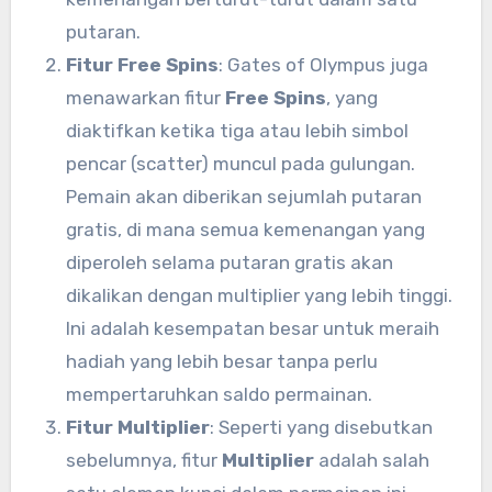
putaran.
Fitur Free Spins
: Gates of Olympus juga
menawarkan fitur
Free Spins
, yang
diaktifkan ketika tiga atau lebih simbol
pencar (scatter) muncul pada gulungan.
Pemain akan diberikan sejumlah putaran
gratis, di mana semua kemenangan yang
diperoleh selama putaran gratis akan
dikalikan dengan multiplier yang lebih tinggi.
Ini adalah kesempatan besar untuk meraih
hadiah yang lebih besar tanpa perlu
mempertaruhkan saldo permainan.
Fitur Multiplier
: Seperti yang disebutkan
sebelumnya, fitur
Multiplier
adalah salah