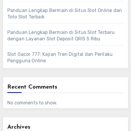
Panduan Lengkap Bermain di Situs Slot Online dan
Toto Slot Terbaik
Panduan Lengkap Bermain di Situs Slot Terbaru
dengan Layanan Slot Deposit QRIS 5 Ribu
Slot Gacor 777: Kajian Tren Digital dan Perilaku
Pengguna Online
Recent Comments
No comments to show.
Archives