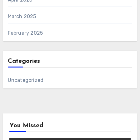
March 2025
February 2025
Categories
Uncategorized
You Missed