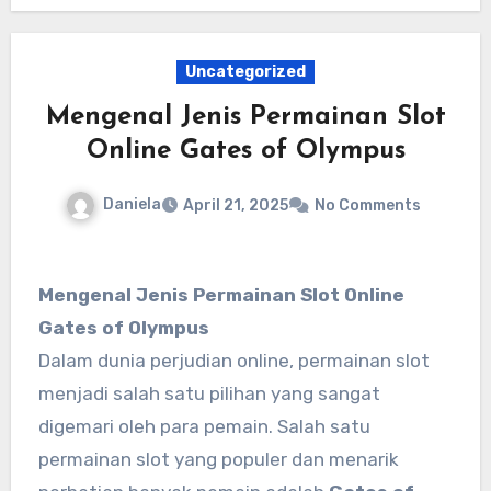
Uncategorized
Mengenal Jenis Permainan Slot
Online Gates of Olympus
Daniela
April 21, 2025
No Comments
Mengenal Jenis Permainan Slot Online
Gates of Olympus
Dalam dunia perjudian online, permainan slot
menjadi salah satu pilihan yang sangat
digemari oleh para pemain. Salah satu
permainan slot yang populer dan menarik