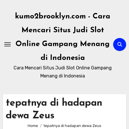
Skip
to
kumo2brooklyn.com - Cara
content
Mencari Situs Judi Slot
Online Gampang Menang
di Indonesia
Cara Mencari Situs Judi Slot Online Gampang
Menang di Indonesia
tepatnya di hadapan
dewa Zeus
Home
tepatnya di hadapan dewa Zeus