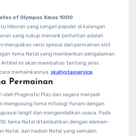
 Gates of Olympus Xmas 1000
atu hiburan yang sangat populer di kalangan
mainan yang cukup menarik perhatian adalah
i merupakan versi spesial dari permainan slot
dengan tema Natal yang memberikan pengalaman
Artikel ini akan membahas tentang jenis
na cara memainkannya.
skallystaxservice
ma Permainan
n oleh Pragmatic Play dan segera menjadi
 ini mengusung tema mitologi Yunani dengan
nguasai langit dan mengendalikan cuaca. Pada
00
, tema Natal ditambahkan dengan elemen-
hon Natal, dan hadiah Natal yang semakin