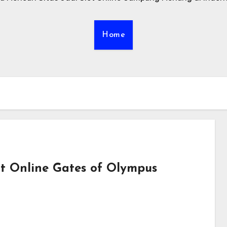
Home
t Online Gates of Olympus