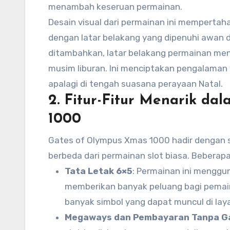
menambah keseruan permainan.
Desain visual dari permainan ini mempertah
dengan latar belakang yang dipenuhi awan d
ditambahkan, latar belakang permainan me
musim liburan. Ini menciptakan pengalaman
apalagi di tengah suasana perayaan Natal.
2.
Fitur-Fitur Menarik da
1000
Gates of Olympus Xmas 1000 hadir dengan 
berbeda dari permainan slot biasa. Beberapa 
Tata Letak 6×5
: Permainan ini menggun
memberikan banyak peluang bagi pemai
banyak simbol yang dapat muncul di laya
Megaways dan Pembayaran Tanpa G