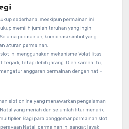
egi
ukup sederhana, meskipun permainan ini
ukup memilih jumlah taruhan yang ingin
Selama permainan, kombinasi simbol yang
an aturan permainan.
lot ini menggunakan mekanisme Volatilitas
erjadi, tetapi lebih jarang. Oleh karena itu,
 mengatur anggaran permainan dengan hati-
nan slot online yang menawarkan pengalaman
tal yang meriah dan sejumlah fitur menarik
ltiplier. Bagi para penggemar permainan slot,
erayaan Natal, permainan ini sangat layak