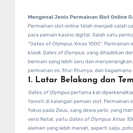
Mengenal Jenis Permainan Slot Online
Permainan slot online telah menjadi salah s
para pemain kasino digital. Salah satu per
“Gates of Olympus Xmas 1000”. Permainan in
klasik
Gates of Olympus
, yang dihadirkan 
bermain yang lebih seru dan menyenangkan. 
permainan ini, fitur-fiturnya, dan bagaima
1.
Latar Belakang dan Te
Gates of Olympus
pertama kali diperkenalka
favorit di kalangan pemain slot. Permainan
fokus pada Zeus, sang dewa petir, yang me
versi Natal, yaitu
Gates of Olympus Xmas 10
elemen yang lebih meriah, seperti salju, po