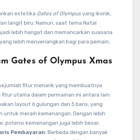
ankan estetika
Gates of Olympus
yang ikonik,
an langit biru. Namun, saat tema Natal
njadi lebih hangat dan memancarkan suasana
 yang lebih menyenangkan bagi para pemain,
lam Gates of Olympus Xmas
sejumlah fitur menarik yang membuatnya
fitur utama dalam permainan ini antara lain:
akan layout 6 gulungan dan 5 baris, yang
n untuk meraih kemenangan. Dengan lebih
r, potensi kemenangan juga lebih besar.
aris Pembayaran
: Berbeda dengan banyak