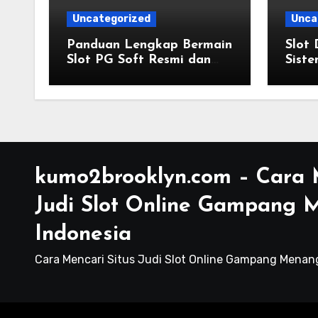
Uncategorized
Unca
Panduan Lengkap Bermain
Slot 
Slot PG Soft Resmi dan
Siste
Situs Slot Terbaru
Berk
Terpercaya
kumo2brooklyn.com – Cara M
Judi Slot Online Gampang 
Indonesia
Cara Mencari Situs Judi Slot Online Gampang Menang