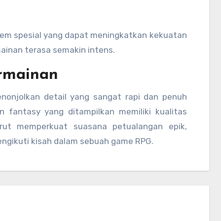
em spesial yang dapat meningkatkan kekuatan
ainan terasa semakin intens.
rmainan
onjolkan detail yang sangat rapi dan penuh
n fantasy yang ditampilkan memiliki kualitas
urut memperkuat suasana petualangan epik,
ngikuti kisah dalam sebuah game RPG.