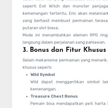
seperti Evil Witch dan monster penjag
kemenangan tertentu, Eric akan melancar
yang berhasil membuat permainan terasa
putaran slot biasa.
Mode ini menambahkan elemen RPG ringa
langsung dalam perjalanan sang pahlawan.
3. Bonus dan Fitur Khusus
Selain mekanisme permainan yang menarik
khusus seperti:
Wild Symbol
Wild dapat menggantikan simbol la
kemenangan.
Treasure Chest Bonus
Pemain bisa mendapatkan peti harta k