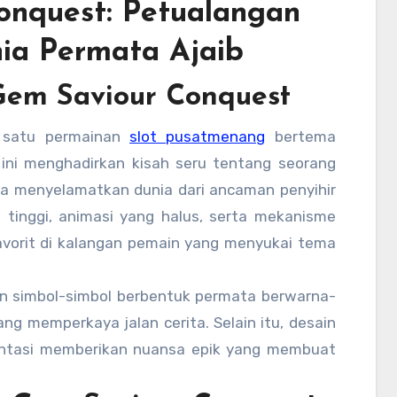
onquest: Petualangan
ia Permata Ajaib
Gem Saviour Conquest
 satu permainan
slot pusatmenang
bertema
 ini menghadirkan kisah seru tentang seorang
a menyelamatkan dunia dari ancaman penyihir
as tinggi, animasi yang halus, serta mekanisme
favorit di kalangan pemain yang menyukai tema
n simbol-simbol berbentuk permata berwarna-
ng memperkaya jalan cerita. Selain itu, desain
antasi memberikan nuansa epik yang membuat