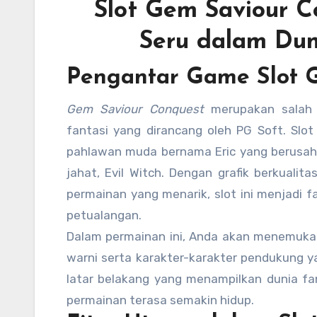
Slot Gem Saviour C
Seru dalam Dun
Pengantar Game Slot 
Gem Saviour Conquest
merupakan salah
fantasi yang dirancang oleh PG Soft. Slot
pahlawan muda bernama Eric yang berusah
jahat, Evil Witch. Dengan grafik berkualit
permainan yang menarik, slot ini menjadi 
petualangan.
Dalam permainan ini, Anda akan menemuka
warni serta karakter-karakter pendukung ya
latar belakang yang menampilkan dunia f
permainan terasa semakin hidup.