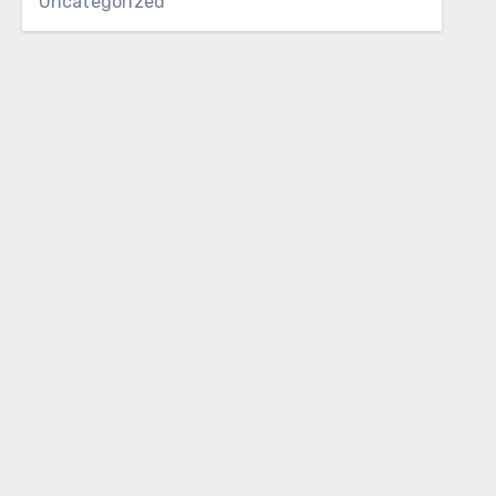
Uncategorized