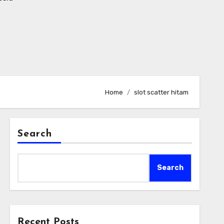
Home
slot scatter hitam
Search
Search
Recent Posts