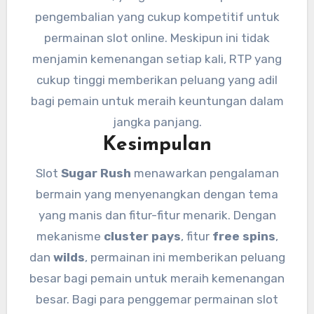
pengembalian yang cukup kompetitif untuk
permainan slot online. Meskipun ini tidak
menjamin kemenangan setiap kali, RTP yang
cukup tinggi memberikan peluang yang adil
bagi pemain untuk meraih keuntungan dalam
jangka panjang.
Kesimpulan
Slot
Sugar Rush
menawarkan pengalaman
bermain yang menyenangkan dengan tema
yang manis dan fitur-fitur menarik. Dengan
mekanisme
cluster pays
, fitur
free spins
,
dan
wilds
, permainan ini memberikan peluang
besar bagi pemain untuk meraih kemenangan
besar. Bagi para penggemar permainan slot