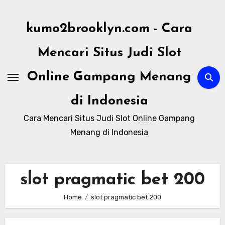
Skip
to
kumo2brooklyn.com - Cara
content
Mencari Situs Judi Slot
Online Gampang Menang
di Indonesia
Cara Mencari Situs Judi Slot Online Gampang
Menang di Indonesia
slot pragmatic bet 200
Home
slot pragmatic bet 200