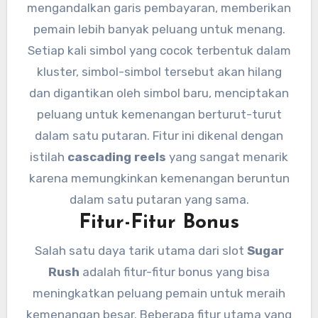
mengandalkan garis pembayaran, memberikan
pemain lebih banyak peluang untuk menang.
Setiap kali simbol yang cocok terbentuk dalam
kluster, simbol-simbol tersebut akan hilang
dan digantikan oleh simbol baru, menciptakan
peluang untuk kemenangan berturut-turut
dalam satu putaran. Fitur ini dikenal dengan
istilah
cascading reels
yang sangat menarik
karena memungkinkan kemenangan beruntun
dalam satu putaran yang sama.
Fitur-Fitur Bonus
Salah satu daya tarik utama dari slot
Sugar
Rush
adalah fitur-fitur bonus yang bisa
meningkatkan peluang pemain untuk meraih
kemenangan besar. Beberapa fitur utama yang