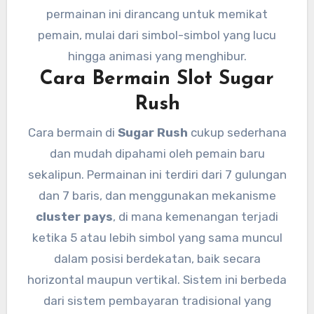
permainan ini dirancang untuk memikat
pemain, mulai dari simbol-simbol yang lucu
hingga animasi yang menghibur.
Cara Bermain Slot Sugar
Rush
Cara bermain di
Sugar Rush
cukup sederhana
dan mudah dipahami oleh pemain baru
sekalipun. Permainan ini terdiri dari 7 gulungan
dan 7 baris, dan menggunakan mekanisme
cluster pays
, di mana kemenangan terjadi
ketika 5 atau lebih simbol yang sama muncul
dalam posisi berdekatan, baik secara
horizontal maupun vertikal. Sistem ini berbeda
dari sistem pembayaran tradisional yang