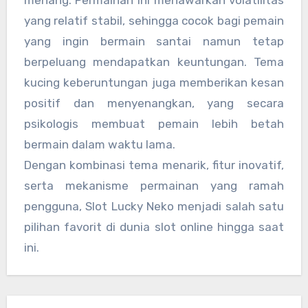
menang. Permainan ini menawarkan volatilitas
yang relatif stabil, sehingga cocok bagi pemain
yang ingin bermain santai namun tetap
berpeluang mendapatkan keuntungan. Tema
kucing keberuntungan juga memberikan kesan
positif dan menyenangkan, yang secara
psikologis membuat pemain lebih betah
bermain dalam waktu lama.
Dengan kombinasi tema menarik, fitur inovatif,
serta mekanisme permainan yang ramah
pengguna, Slot Lucky Neko menjadi salah satu
pilihan favorit di dunia slot online hingga saat
ini.