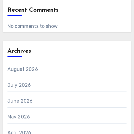
Recent Comments
No comments to show.
Archives
August 2026
July 2026
June 2026
May 2026
April 2026