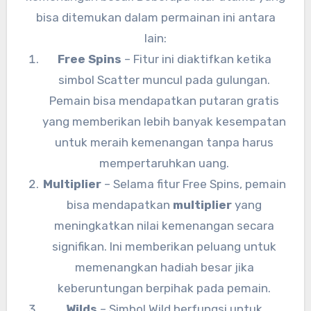
bisa ditemukan dalam permainan ini antara
lain:
Free Spins
– Fitur ini diaktifkan ketika
simbol Scatter muncul pada gulungan.
Pemain bisa mendapatkan putaran gratis
yang memberikan lebih banyak kesempatan
untuk meraih kemenangan tanpa harus
mempertaruhkan uang.
Multiplier
– Selama fitur Free Spins, pemain
bisa mendapatkan
multiplier
yang
meningkatkan nilai kemenangan secara
signifikan. Ini memberikan peluang untuk
memenangkan hadiah besar jika
keberuntungan berpihak pada pemain.
Wilds
– Simbol Wild berfungsi untuk