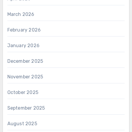
March 2026
February 2026
January 2026
December 2025
November 2025
October 2025
September 2025
August 2025