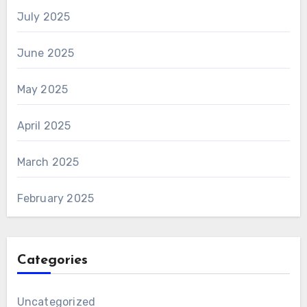
July 2025
June 2025
May 2025
April 2025
March 2025
February 2025
Categories
Uncategorized