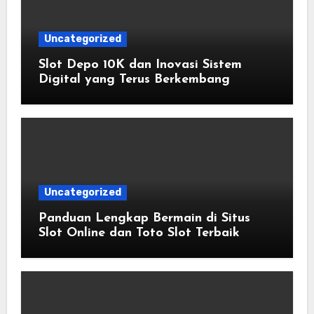
Uncategorized
Slot Depo 10K dan Inovasi Sistem
Digital yang Terus Berkembang
Uncategorized
Panduan Lengkap Bermain di Situs
Slot Online dan Toto Slot Terbaik