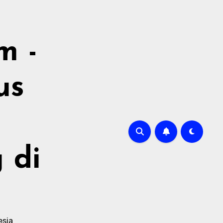
m -
us
 di
esia