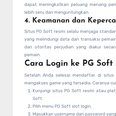
dapat meningkatkan peluang menang pema
lebih seru dan menguntungkan.
4. Keamanan dan Keperc
Situs PG Soft resmi selalu menjaga standar
yang melindungi data dan transaksi pemain. 
dari otoritas perjudian yang diakui seca
pemain.
Cara Login ke PG Soft 
Setelah Anda selesai mendaftar di situs
mengakses game yang tersedia. Caranya c
Kunjungi situs PG Soft resmi atau platform perjudian yang bekerja sama dengan PG
Soft.
Pilih menu PG Soft slot login.
Masukkan username dan password yang