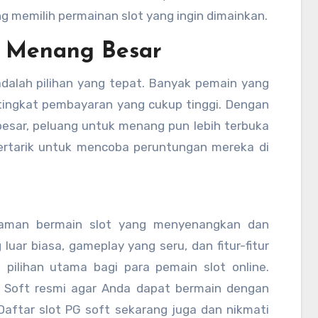
ung memilih permainan slot yang ingin dimainkan.
g Menang Besar
adalah pilihan yang tepat. Banyak pemain yang
tingkat pembayaran yang cukup tinggi. Dengan
 besar, peluang untuk menang pun lebih terbuka
tertarik untuk mencoba peruntungan mereka di
laman bermain slot yang menyenangkan dan
uar biasa, gameplay yang seru, dan fitur-fitur
i pilihan utama bagi para pemain slot online.
G Soft resmi agar Anda dapat bermain dengan
aftar slot PG soft sekarang juga dan nikmati