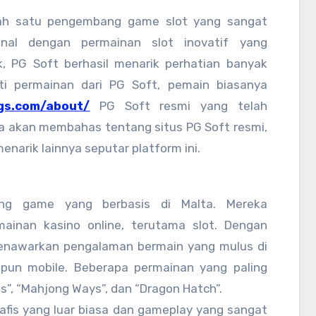
kenal dengan permainan slot inovatif yang
ik, PG Soft berhasil menarik perhatian banyak
ti permainan dari PG Soft, pemain biasanya
ngs.com/about/
PG Soft resmi yang telah
ita akan membahas tentang situs PG Soft resmi,
menarik lainnya seputar platform ini.
ng game yang berbasis di Malta. Mereka
inan kasino online, terutama slot. Dengan
enawarkan pengalaman bermain yang mulus di
upun mobile. Beberapa permainan yang paling
s”, “Mahjong Ways”, dan “Dragon Hatch”.
rafis yang luar biasa dan gameplay yang sangat