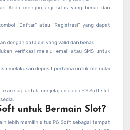
ran dengan data diri yang valid dan benar.
akan siap untuk menjelajahi dunia PG Soft slot
sedia.
ft untuk Bermain Slot?
n lebih memilih situs PG Soft sebagai tempat