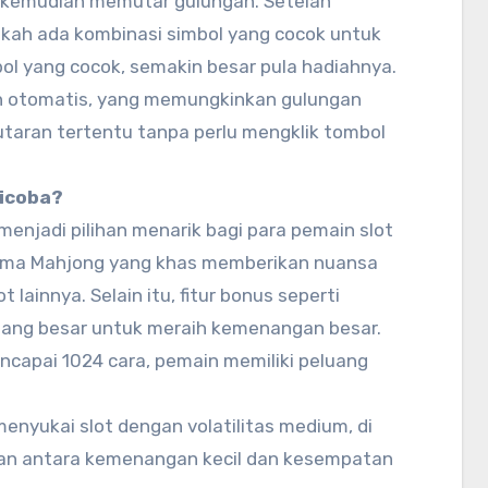
n kemudian memutar gulungan. Setelah
akah ada kombinasi simbol yang cocok untuk
l yang cocok, semakin besar pula hadiahnya.
an otomatis, yang memungkinkan gulungan
taran tertentu tanpa perlu mengklik tombol
icoba?
njadi pilihan menarik bagi para pemain slot
 tema Mahjong yang khas memberikan nuansa
ainnya. Selain itu, fitur bonus seperti
uang besar untuk meraih kemenangan besar.
capai 1024 cara, pemain memiliki peluang
enyukai slot dengan volatilitas medium, di
n antara kemenangan kecil dan kesempatan