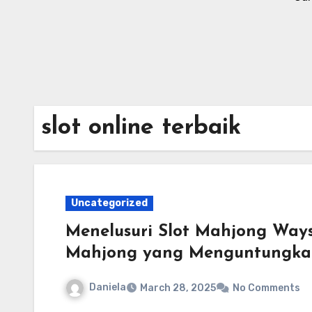
slot online terbaik
Uncategorized
Menelusuri Slot Mahjong Way
Mahjong yang Menguntungka
Daniela
March 28, 2025
No Comments