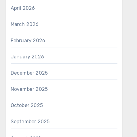
April 2026
March 2026
February 2026
January 2026
December 2025
November 2025
October 2025
September 2025