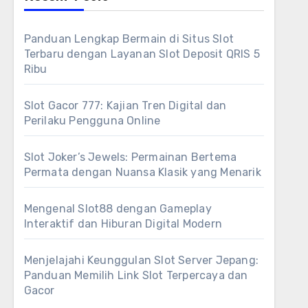
Panduan Lengkap Bermain di Situs Slot
Terbaru dengan Layanan Slot Deposit QRIS 5
Ribu
Slot Gacor 777: Kajian Tren Digital dan
Perilaku Pengguna Online
Slot Joker’s Jewels: Permainan Bertema
Permata dengan Nuansa Klasik yang Menarik
Mengenal Slot88 dengan Gameplay
Interaktif dan Hiburan Digital Modern
Menjelajahi Keunggulan Slot Server Jepang:
Panduan Memilih Link Slot Terpercaya dan
Gacor