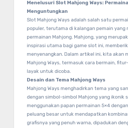
Menelusuri Slot Mahjong Ways: Permainan Seru Bertema Mahjong yang
Menguntungkan
Slot Mahjong Ways adalah salah satu permai
populer, terutama di kalangan pemain yan
permainan Mahjong. Mahjong, yang merupaka
inspirasi utama bagi game slot ini, member
menyenangkan. Dalam artikel ini, kita akan
Mahjong Ways, termasuk cara bermain, fitur-
layak untuk dicoba.
Desain dan Tema Mahjong Ways
Mahjong Ways menghadirkan tema yang sang
dengan simbol-simbol Mahjong yang ikonik 
menggunakan papan permainan 5×4 dengan 
peluang besar untuk mendapatkan kombinas
grafisnya yang penuh warna, dipadukan de