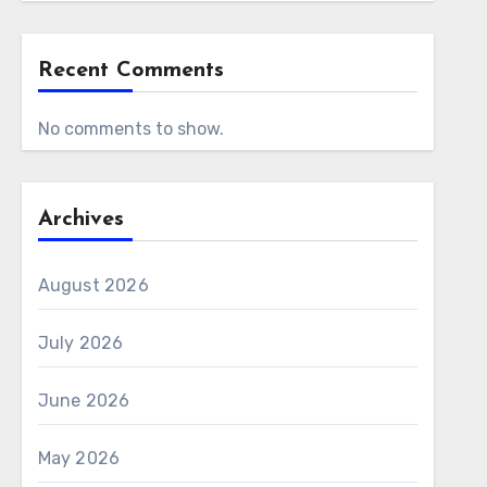
Recent Comments
No comments to show.
Archives
August 2026
July 2026
June 2026
May 2026